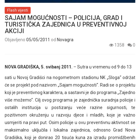
Flash vijesti
SAJAM MOGUĆNOSTI – POLICIJA, GRAD I
TURISTIČKA ZAJEDNICA U PREVENTIVNOJ
AKCIJI
Objavljeno
05/05/2011
od
Novagra
1358
0
NOVA GRADIŠKA, 5. svibanj 2011.
– Sutra u vremenu od 9 do 13
sati u Novoj Gradišci na nogometnom stadionu NK „Sloga“ održat
će se projekt pod nazivom „Sajam mogućnosti“. Radi se o projektu
koji je preventivnog karaktera, a sastavni je dio programa „Zajedno
više možemo“. Cilj ovog programa je zajednička suradnja policije i
ostalih institucija u postizanju veće razine sigurnosti, te
pozitivnom okruženju u razvoju djece i mladih, koje je važno
usmjeriti na pravi put. Osim policije u ovu preventivnu aktivnost se
maksimalno uključila i lokalna zajednica, odnosno Grad Nova
Gradiška, koji je donirao 20 tisuća kuna za izradu promidžbenih