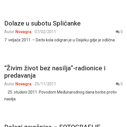
Dolaze u subotu Splićanke
Autor
Novagra
-
07/02/2011
0
7. veljače 2011. – Derbi kola odigran je u Osijeku gdje je odlična
“Živim život bez nasilja”-radionice i
predavanja
Autor
Novagra
-
25/11/2011
0
25. studeni 2011. Povodom Međunarodnog dana borbe protiv
nasilja
Dolazi završnica – FOTOGRAFIJE