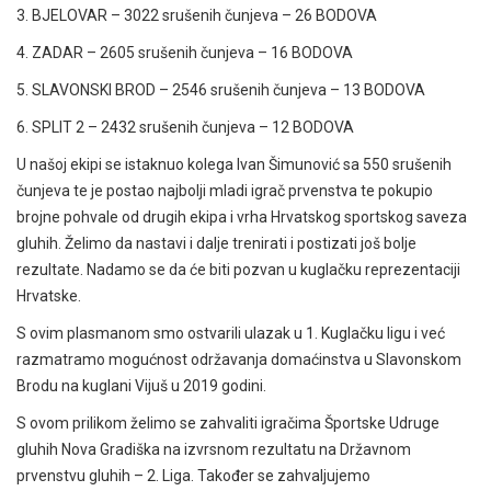
3. BJELOVAR – 3022 srušenih čunjeva – 26 BODOVA
4. ZADAR – 2605 srušenih čunjeva – 16 BODOVA
5. SLAVONSKI BROD – 2546 srušenih čunjeva – 13 BODOVA
6. SPLIT 2 – 2432 srušenih čunjeva – 12 BODOVA
U našoj ekipi se istaknuo kolega Ivan Šimunović sa 550 srušenih
čunjeva te je postao najbolji mladi igrač prvenstva te pokupio
brojne pohvale od drugih ekipa i vrha Hrvatskog sportskog saveza
gluhih. Želimo da nastavi i dalje trenirati i postizati još bolje
rezultate. Nadamo se da će biti pozvan u kuglačku reprezentaciji
Hrvatske.
S ovim plasmanom smo ostvarili ulazak u 1. Kuglačku ligu i već
razmatramo mogućnost održavanja domaćinstva u Slavonskom
Brodu na kuglani Vijuš u 2019 godini.
S ovom prilikom želimo se zahvaliti igračima Športske Udruge
gluhih Nova Gradiška na izvrsnom rezultatu na Državnom
prvenstvu gluhih – 2. Liga. Također se zahvaljujemo