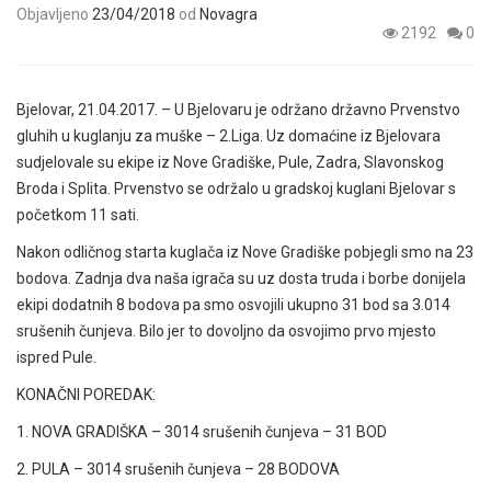
Objavljeno
23/04/2018
od
Novagra
2192
0
Bjelovar, 21.04.2017. – U Bjelovaru je održano državno Prvenstvo
gluhih u kuglanju za muške – 2.Liga. Uz domaćine iz Bjelovara
sudjelovale su ekipe iz Nove Gradiške, Pule, Zadra, Slavonskog
Broda i Splita. Prvenstvo se održalo u gradskoj kuglani Bjelovar s
početkom 11 sati.
Nakon odličnog starta kuglača iz Nove Gradiške pobjegli smo na 23
bodova. Zadnja dva naša igrača su uz dosta truda i borbe donijela
ekipi dodatnih 8 bodova pa smo osvojili ukupno 31 bod sa 3.014
srušenih čunjeva. Bilo jer to dovoljno da osvojimo prvo mjesto
ispred Pule.
KONAČNI POREDAK:
1. NOVA GRADIŠKA – 3014 srušenih čunjeva – 31 BOD
2. PULA – 3014 srušenih čunjeva – 28 BODOVA