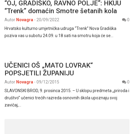
“OJ, GRADIŠKO, RAVNO POLJE”: HKUU
“Trenk” domaćin Smotre šetanih kola
Autor
Novagra
-
20/09/2022
0
Hrvatsko kulturno umjetnička udruga “Trenk” Nova Gradiška
poziva vas u subotu 24.09. u 18 sati na smotru koja će se…
UČENICI OŠ „MATO LOVRAK“
POPSJETILI ŽUPANIJU
Autor
Novagra
-
09/12/2015
0
SLAVONSKI BROD, 9. prosinca 2015. – U sklopu predmeta „priroda i
društvo” učenici trećih razreda osnovnih škola upoznaju svoj
zavičaj,…