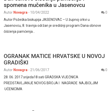
spomena mučenika u Jasenovcu
Autor
Novagra
-
10/04/2022
0
Autor Požeška biskupija JASENOVAC – U župnoj crkvi u
Jasenovcu, 8. travnja održan je središnji program Dana obnove
čišćenja pamćenja…
OGRANAK MATICE HRVATSKE U NOVOJ
GRADIŠKI
Autor
Novagra
-
21/06/2017
0
28. 06. 2017.srijeda18 sati GRADSKA VIJEĆNICA
PREDSTAVLJANJE NOVOG BROJA I NAGRADE NAJBOLJIM
UČENICIMA