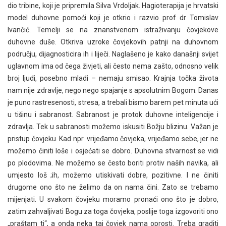
dio tribine, koji je pripremila Silva Vrdoljak. Hagioterapija je hrvatski
model duhovne pomoći koji je otkrio i razvio prof dr Tomislav
Ivančić. Temelji se na znanstvenom istraživanju čovjekove
duhovne duše. Otkriva uzroke čovjekovih patnji na duhovnom
području, dijagnosticira ih i liječi. Naglašeno je kako današnji svijet
uglavnom ima od čega živjeti, ali često nema zašto, odnosno velik
broj ljudi, posebno mladi – nemaju smisao. Krajnja točka života
nam nije zdravlje, nego nego spajanje s apsolutnim Bogom. Danas
je puno rastresenosti, stresa, a trebali bismo barem pet minuta ući
u tišinu i sabranost. Sabranost je protok duhovne inteligencije i
zdravlja. Tek u sabranosti možemo iskusiti Božju blizinu. Važan je
pristup čovjeku. Kad npr. vrijeđamo čovjeka, vrijeđamo sebe, jer ne
možemo činiti loše i osjećati se dobro. Duhovna stvarnost se vidi
po plodovima. Ne možemo se često boriti protiv naših navika, ali
umjesto loš ;ih, možemo utiskivati dobre, pozitivne. I ne činiti
drugome ono što ne želimo da on nama čini. Zato se trebamo
mijenjati. U svakom čovjeku moramo pronaći ono što je dobro,
zatim zahvaljivati Bogu za toga čovjeka, poslije toga izgovoriti ono
„praštam ti“, a onda neka taj čovjek nama oprosti. Treba graditi