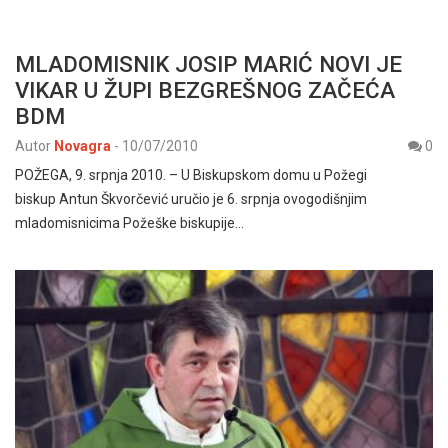
MLADOMISNIK JOSIP MARIĆ NOVI JE
VIKAR U ŽUPI BEZGREŠNOG ZAČEĆA
BDM
Autor
Novagra
-
10/07/2010
0
POŽEGA, 9. srpnja 2010. – U Biskupskom domu u Požegi
biskup Antun Škvorčević uručio je 6. srpnja ovogodišnjim
mladomisnicima Požeške biskupije…