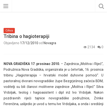
Crkva
Tribina o hagioterapiji
Objavljeno
17/12/2010
od
Novagra
2134
0
NOVA GRADIŠKA 17. prosinac 2010.
– Zajednica „Molitva i Riječ“,
Podružnica Nova Gradiška, organizirala je u četvrtak, 16. prosinca
tribinu „Hagioterapija – hrvatski model duhovne pomoći“. U
pastoralnoj dvorani novogradiške župe Bezgrješnog začeća BDM,
voditelji su bili članovi molitvene zajednice „Molitva i Riječ“ Silva
Vrdoljak, teolog i hagioasistent i dipl inž Ivo Vrdoljak. Nakon
pozdravnih riječi tajnice novogradiške podružnice, Zrinke
Ferenčina, uslijedio je uvod u temu Ive Vrdoljaka, a onda i središnji