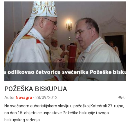
POŽEŠKA BISKUPIJA
Autor
Novagra
-
28/09/2012
0
Na svečanom euharistijskom slavlju u požeškoj Katedrali 27. rujna,
na dan 15. obljetnice uspostave Požeške biskupije i svoga
biskupskog ređenja,…