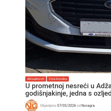
Aktualnosti
Crna kronika
U prometnoj nesreći u Adža
godišnjakinje, jedna s ozl
Objavljeno
07/05/2026
od
Novagra