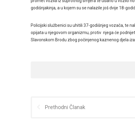
promet vozila iz suprotnog smjera te udario u vozilo nov
godišnjakinja, a u kojem su se nalazile još dvije 18-godiš
Policijski službenici su uhitili 37-godišnjeg vozača, te 
opijata u njegovom organizmu, protiv njega će podnije
Slavonskom Brodu zbog počinjenog kaznenog djela
iz
Prethodni Članak