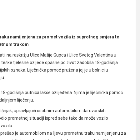
raku namijenjenu za promet vozila iz suprotnog smjera te
ometnom trakom
, na raskrižju Ulice Matije Gupca i Ulice Svetog Valentina u
teške tjelesne ozljede opasne po život zadobila 18-godišnja
kih oznaka. Liječnička pomoć pružena joj je u bolnici u
ju.
 18-godišnja putnica lakše ozlijeđena. Njima je liječnička pomoć
aljnjem liječenju.
dišnjak, upravljajući osobnim automobilom daruvarskih
godio prometnoj situaciji ispred sebe tako da može vozilo
vozila.
ni, prešao je automobilom na lijevu prometnu traku namijenjenu za