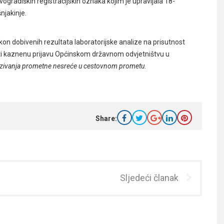
ogradiških registracijskih oznaka kojim je upravljala 18-
njakinje.
nakon dobivenih rezultata laboratorijske analize na prisutnost
ti kaznenu prijavu Općinskom državnom odvjetništvu u
azivanja prometne nesreće u cestovnom prometu
.
Share:
Sljedeći članak