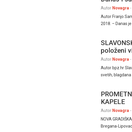
Autor
Novagra
-
Autor Franjo Sa
2018. – Danas j
SLAVONSKI
položeni v
Autor
Novagra
-
Autor bpz.hr Sla
svetih, blagdana 
PROMETNA
KAPELE
Autor
Novagra
-
NOVA GRADIŠKA /
Bregana-Lipovac