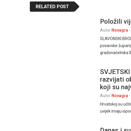
RELATED POST
Položili v
Autor
Novagra
-
SLAVONSKI BROD 1
posavske županij
gradonačelnika Il
SVJETSKI 
razvijati 
koji su naj
Autor
Novagra
-
Hrvatskoj su učite
uvijek imaju ispo
Danas i s