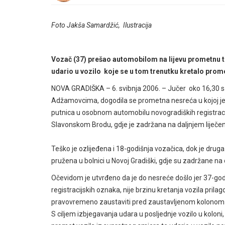
Foto Jakša Samardžić, Ilustracija
Vozač (37) prešao automobilom na lijevu prometnu t
udario u vozilo koje se u tom trenutku kretalo pr
NOVA GRADIŠKA – 6. svibnja 2006. – Jučer oko 16,30 sati
Adžamovcima, dogodila se prometna nesreća u kojoj je 
putnica u osobnom automobilu novogradiških registracijs
Slavonskom Brodu, gdje je zadržana na daljnjem liječen
Teško je ozlijeđena i 18-godišnja vozačica, dok je druga
pružena u bolnici u Novoj Gradiški, gdje su zadržane na d
Očevidom je utvrđeno da je do nesreće došlo jer 37-go
registracijskih oznaka, nije brzinu kretanja vozila prila
pravovremeno zaustaviti pred zaustavljenom kolonom 
S ciljem izbjegavanja udara u posljednje vozilo u kolo