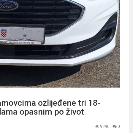
movcima ozlijeđene tri 18-
jedama opasnim po život
9290
0