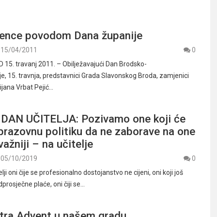
ijence povodom Dana županije
15/04/2011
0
5. travanj 2011. – Obilježavajući Dan Brodsko-
e, 15. travnja, predstavnici Grada Slavonskog Broda, zamjenici
ijana Vrbat Pejić…
DAN UČITELJA: Pozivamo one koji će
obrazovnu politiku da ne zaborave na one
važniji – na učitelje
05/10/2019
0
lji oni čije se profesionalno dostojanstvo ne cijeni, oni koji još
dprosječne plaće, oni čiji se…
utra Advent u našem gradu