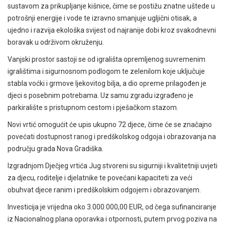
sustavom za prikupljanje kišnice, čime se postižu znatne uštede u
potrošnji energije i vode te izravno smanjuje ugljični otisak, a
ujedno i razvija ekološka svijest od najranije dobi kroz svakodnevni
boravak u održivom okruženju.
Vanjski prostor sastoji se od igrališta opremljenog suvremenim
igralištima i sigurnosnom podlogom te zelenilom koje uključuje
stabla voćki i grmove ljekovitog bilja, a dio opreme prilagođen je
djeci s posebnim potrebama. Uz samu zgradu izgrađeno je
parkiralište s pristupnom cestom i pješačkom stazom.
Novi vrtić omogućit će upis ukupno 72 djece, čime će se značajno
povećati dostupnost ranog i predškolskog odgoja i obrazovanja na
području grada Nova Gradiška.
Izgradnjom Dječjeg vrtića Jug stvoreni su sigurniji i kvalitetniji uvjeti
za djecu, roditelje i djelatnike te povećani kapaciteti za veći
obuhvat djece ranim i predškolskim odgojem i obrazovanjem.
Investicija je vrijedna oko 3.000.000,00 EUR, od čega sufinanciranje
iz Nacionalnog plana oporavka i otpornosti, putem prvog poziva na