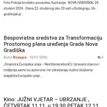
Foto Policija brodsko-posavska, Ilustracija NOVA GRADIŠKA, 24.
studeni 2024. -Dana 22. studenog oko 20 sati u Bodegraju, 56-
godišnjak je…
Bespovratna sredstva za Transformaciju
Prostornog plana uređenja Grada Nova
Gradiška
Autor
Novagra
-
14/01/2026
0
„Financira Europska unija – NextGenerationEU. Izneseni stavovi i
mišljenja samo su autorova i ne odražavaju nužno službena
stajališta Europske unije…
Kino: JUŽNI VJETAR – UBRZANJE ,
ČETVRTAK 11.11. u 19.30 PETAK 12.11.