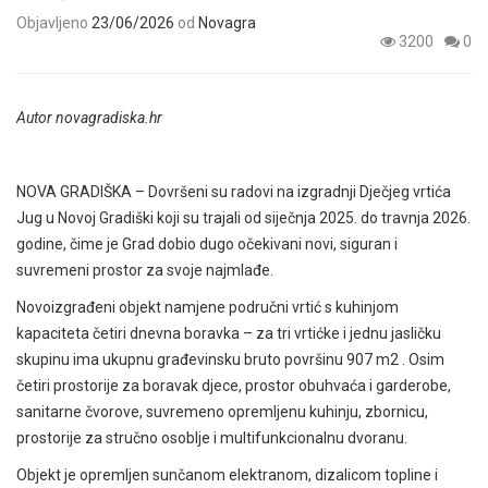
Objavljeno
23/06/2026
od
Novagra
3200
0
Autor novagradiska.hr
NOVA GRADIŠKA – Dovršeni su radovi na izgradnji Dječjeg vrtića
Jug u Novoj Gradiški koji su trajali od siječnja 2025. do travnja 2026.
godine, čime je Grad dobio dugo očekivani novi, siguran i
suvremeni prostor za svoje najmlađe.
Novoizgrađeni objekt namjene područni vrtić s kuhinjom
kapaciteta četiri dnevna boravka – za tri vrtićke i jednu jasličku
skupinu ima ukupnu građevinsku bruto površinu 907 m2 . Osim
četiri prostorije za boravak djece, prostor obuhvaća i garderobe,
sanitarne čvorove, suvremeno opremljenu kuhinju, zbornicu,
prostorije za stručno osoblje i multifunkcionalnu dvoranu.
Objekt je opremljen sunčanom elektranom, dizalicom topline i