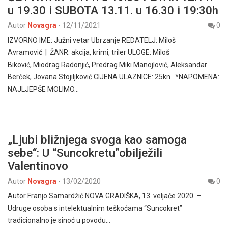
u 19.30 i SUBOTA 13.11. u 16.30 i 19:30h
Autor
Novagra
-
12/11/2021
0
IZVORNO IME: Južni vetar Ubrzanje REDATELJ: Miloš
Avramović | ŽANR: akcija, krimi, triler ULOGE: Miloš
Biković, Miodrag Radonjić, Predrag Miki Manojlović, Aleksandar
Berček, Jovana Stojiljković CIJENA ULAZNICE: 25kn *NAPOMENA:
NAJLJEPŠE MOLIMO…
„Ljubi bližnjega svoga kao samoga
sebe“: U “Suncokretu”obilježili
Valentinovo
Autor
Novagra
-
13/02/2020
0
Autor Franjo Samardžić NOVA GRADIŠKA, 13. veljače 2020. –
Udruge osoba s intelektualnim teškoćama “Suncokret”
tradicionalno je sinoć u povodu…