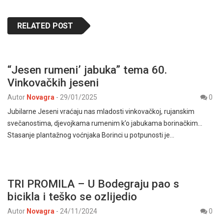
RELATED POST
“Jesen rumeni’ jabuka” tema 60.
Vinkovačkih jeseni
Autor
Novagra
-
29/01/2025
0
Jubilarne Jeseni vraćaju nas mladosti vinkovačkoj, rujanskim
svečanostima, djevojkama rumenim k’o jabukama borinačkim…
Stasanje plantažnog voćnjaka Borinci u potpunosti je…
TRI PROMILA – U Bodegraju pao s
bicikla i teško se ozlijedio
Autor
Novagra
-
24/11/2024
0