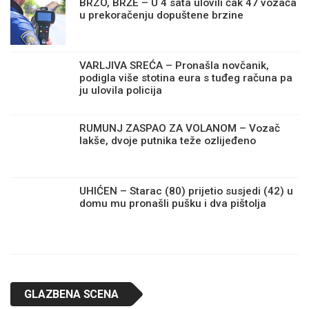
BRZO, BRŽE – U 4 sata ulovili čak 47 vozača
u prekoračenju dopuštene brzine
VARLJIVA SREĆA – Pronašla novčanik,
podigla više stotina eura s tuđeg računa pa
ju ulovila policija
RUMUNJ ZASPAO ZA VOLANOM – Vozač
lakše, dvoje putnika teže ozlijeđeno
UHIĆEN – Starac (80) prijetio susjedi (42) u
domu mu pronašli pušku i dva pištolja
GLAZBENA SCENA