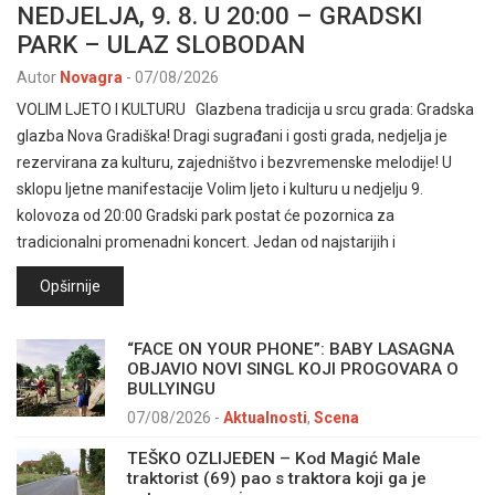
NEDJELJA, 9. 8. U 20:00 – GRADSKI
PARK – ULAZ SLOBODAN
Autor
Novagra
-
07/08/2026
VOLIM LJETO I KULTURU Glazbena tradicija u srcu grada: Gradska
glazba Nova Gradiška! Dragi sugrađani i gosti grada, nedjelja je
rezervirana za kulturu, zajedništvo i bezvremenske melodije! U
sklopu ljetne manifestacije Volim ljeto i kulturu u nedjelju 9.
kolovoza od 20:00 Gradski park postat će pozornica za
tradicionalni promenadni koncert. Jedan od najstarijih i
Opširnije
“FACE ON YOUR PHONE”: BABY LASAGNA
OBJAVIO NOVI SINGL KOJI PROGOVARA O
BULLYINGU
07/08/2026
-
Aktualnosti
,
Scena
TEŠKO OZLIJEĐEN – Kod Magić Male
traktorist (69) pao s traktora koji ga je