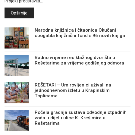
Projekt predstavlja…
Opširnije
Narodna knjižnica i čitaonica Okučani
obogatila knjižnični fond s 96 novih knjiga
Radno vrijeme reciklažnog dvorišta u
Rešetarima za vrijeme godišnjeg odmora
REŠETARI – Umirovljenici uživali na
jednodnevnom izletu u Krapinskim
Toplicama
Počela gradnja sustava odvodnje otpadnih
voda u dijelu ulice K. Krešimira u
Rešetarima