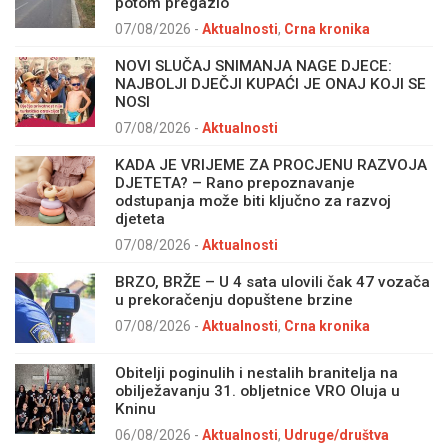
potom pregazio
07/08/2026
-
Aktualnosti
,
Crna kronika
NOVI SLUČAJ SNIMANJA NAGE DJECE:
NAJBOLJI DJEČJI KUPAĆI JE ONAJ KOJI SE
NOSI
07/08/2026
-
Aktualnosti
KADA JE VRIJEME ZA PROCJENU RAZVOJA
DJETETA? – Rano prepoznavanje
odstupanja može biti ključno za razvoj
djeteta
07/08/2026
-
Aktualnosti
BRZO, BRŽE – U 4 sata ulovili čak 47 vozača
u prekoračenju dopuštene brzine
07/08/2026
-
Aktualnosti
,
Crna kronika
Obitelji poginulih i nestalih branitelja na
obilježavanju 31. obljetnice VRO Oluja u
Kninu
06/08/2026
-
Aktualnosti
,
Udruge/društva