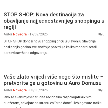
STOP SHOP: Nova destinacija za
obavljanje najjednostavnijeg shoppinga u
regiji
Autor
Novagra
-
17/09/2025
0
STOP SHOP donosi novu shopping priču u Slavoniju Slavonija
posljednjih godina sve snažnije potvrđuje koliko moderni retail
parkovi savršeno odgovaraju…
Vaše zlato vrijedi više nego što mislite –
pretvorite ga u gotovinu u Auro Domusu
Autor
Novagra
-
08/06/2026
0
Iako se svaki mjesec trudite racionalno raspolagati kućnim
budžetom, odvajate na stranu za ”crne dane” i izbjegavate trošiti