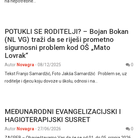
na nepotrebne…
POTUKLI SE RODITELJI? – Bojan Bokan
(NL VG) traži da se riješi prometno
sigurnosni problem kod OŠ „Mato
Lovrak“
Autor
Novagra
-
08/12/2025
0
Tekst Franjo Samardžić, Foto Jakša Samardžić Problem se, uz
roditelje i djecu koju dovoze u školu, odnosi i na…
MEĐUNARODNI EVANGELIZACIJSKI I
HAGIOTERAPIJSKI SUSRET
Autor
Novagra
-
27/06/2026
0
ZAGREB – Obavještavamo Vas da će se od 01. do 05. srpnja 2026.