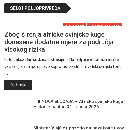
SELO I POLJOPRIVREDA
Aktualnosti
Selo/poljoprivreda
Zbog širenja afričke svinjske kuge
donesene dodatne mjere za područja
visokog rizika
Foto Jakša Samardžić, ilustracija –Naš cilj nije eutanazirati što
veći broj životinja, upravo suprotno, zaštititi hrvatski svinjski fond
uz…
Opširnije
TRI NOVA SLUČAJA – Afrička svinjska kuga
– stanje na dan 31. srpnja 2026.
Ministar Vlajčić upozorio na nezakonit uvoz