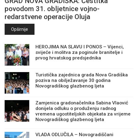
GRAD NOVA GRADIŠKA: Čestitka
povodom 31. obljetnice vojno-
redarstvene operacije Oluja
Opširnije
HEROJIMA NA SLAVU I PONOS – Vijenci,
svijeće i molitva za poginule branitelje i
prvog hrvatskog predsjednika
Turistička zajednica grada Nova Gradiška
poziva na obilježavanje 30 godina
Novogradiškog glazbenog ljeta
Zamjenica gradonačelnika Sabina Vlaović
donijela odluku o produženju radnog
vremena ugostiteljskih objekata za vrijeme
Novogradiškog glazbenog ljeta
VLADA ODLUČILA – Novogradiščani