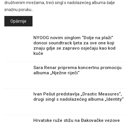
društvenim mrežama, treći singl s nadolazećeg albuma šalje
snažnu poruku…
Opširnije
NYOOG novim singlom “Dolje na plaži”
donosi soundtrack ljeta za sve one koji
znaju gdje se zapravo osjećaju kao kod
kuće
Sara Renar priprema koncertnu promociju
albuma „Nježne riječi“
Ivan Pešut predstavlja „Drastic Measures“,
drugi singl s nadolazećeg albuma „Identity“
Hrvatske ruže stižu na Đakovačke vezove