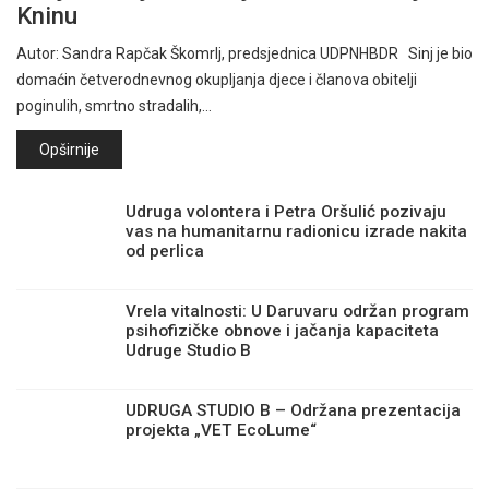
Kninu
Autor: Sandra Rapčak Škomrlj, predsjednica UDPNHBDR Sinj je bio
domaćin četverodnevnog okupljanja djece i članova obitelji
poginulih, smrtno stradalih,…
Opširnije
Udruga volontera i Petra Oršulić pozivaju
vas na humanitarnu radionicu izrade nakita
od perlica
Vrela vitalnosti: U Daruvaru održan program
psihofizičke obnove i jačanja kapaciteta
Udruge Studio B
UDRUGA STUDIO B – Održana prezentacija
projekta „VET EcoLume“