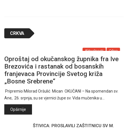
CRKVA
Aktualnosti
Crkva
Oproštaj od okučanskog župnika fra Ive
Brezovića i rastanak od bosanskih
franjevaca Provincije Svetog križa
„Bosne Srebrene“
Pripremio Milorad Oršulić Mican OKUČANI – Na spomendan sv.
Ane, 26. srpnja, su se vjernici župe sv. Vida mučenika u…
Opširnije
ŠTIVICA: PROSLAVILI ZAŠTITNICU SV M.