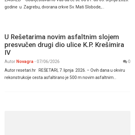
godine u Zagrebu, dvorana crkve Sv. Mati Slobode,…
U Rešetarima novim asfaltnim slojem
presvučen drugi dio ulice K.P. Krešimira
IV
Autor
Novagra
-
07/06/2026
0
Autor resetari.hr REŠETARI, 7. lipnja 2026. – Ovih dana u okviru
rekonstrukcije cesta asfaltirano je 500 m novim asfaltnim…