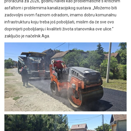
proračuna za 2026, godinu naveli kao problematične s kritičnim
asfaltom i problemima kanalizacijskog sustava. „Možemo biti
zadovoljni ovom faznom odradom, imamo dobru komunalnu
infrastrukturu koju treba još poboljšati, mislim da će sve ovo
doprinijeti poboljšanju i kvaliteti života stanovnika ove ulice.“
zaključio je načelnik Aga.