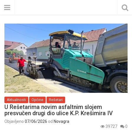
Aktualnosti
Općine
Rešetari
U Rešetarima novim asfaltnim slojem
presvučen drugi dio ulice K.P. Krešimira IV
Objavljeno
07/06/2026
od
Novagra
39727
0