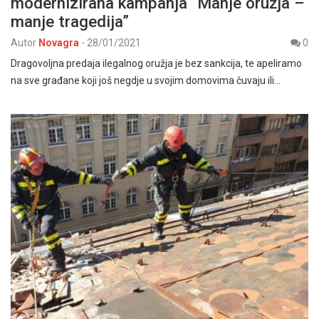
modernizirana kampanja “Manje oružja –
manje tragedija”
Autor
Novagra
-
28/01/2021
0
Dragovoljna predaja ilegalnog oružja je bez sankcija, te apeliramo
na sve građane koji još negdje u svojim domovima čuvaju ili…