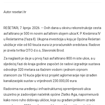
Autor resetari.hr
REŠETARI, 7. lipnja 2026. – Ovih dana u okviru rekonstrukcije cesta
asfaltirano je 500 m novim asfaltnim slojem ulica K. P. Krešimira IV
u Rešetarima (faza II). Ukupna investicija u koju je Općina Rešetari
uložila je više od 60 tisuća eura iz proračunskih sredstava. Radove
je izvela tvrtka CITO d.o.o, Slavonski Brod.
Za naglasiti je da je u prvoj fazi asfaltirano 800 m iste ulice, a u
sljedećoj fazi do kraja godine započet će radovi izgradnje sustava
odvodnje 320 metara sa tlačnim vodom i jednom crpnom
stanicom za 10 kuća gdje kroz projekt aglomeracije nije izrađen
kanalizacijski sustav u vrijednosti 230.000,00 eura.
Radovima na uređenju i infrastrukturnoj opremljenosti ulica
izuzetno je zadovoljan načelnik općine Zlatko Aga, napomenuvši
kako novo ruho dobivaju uličice, koje su građani prilikom izrade