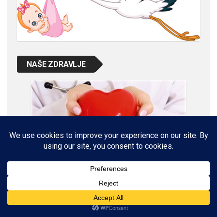
NAŠE ZDRAVLJE
VETERINARSKI KUTAK