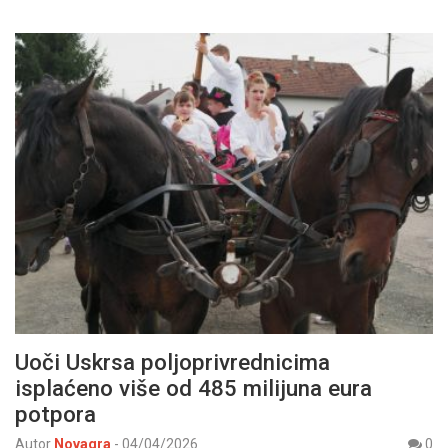
Uoči Uskrsa poljoprivrednicima
isplaćeno više od 485 milijuna eura
potpora
Autor
Novagra
-
04/04/2026
0