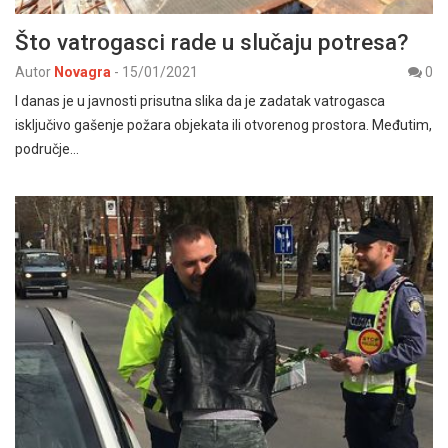
Što vatrogasci rade u slučaju potresa?
Autor
Novagra
-
15/01/2021
0
I danas je u javnosti prisutna slika da je zadatak vatrogasca
isključivo gašenje požara objekata ili otvorenog prostora. Međutim,
područje…