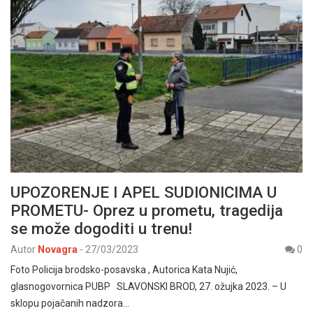
UPOZORENJE I APEL SUDIONICIMA U
PROMETU- Oprez u prometu, tragedija
se može dogoditi u trenu!
Autor
Novagra
-
27/03/2023
0
Foto Policija brodsko-posavska , Autorica Kata Nujić,
glasnogovornica PUBP SLAVONSKI BROD, 27. ožujka 2023. – U
sklopu pojačanih nadzora…