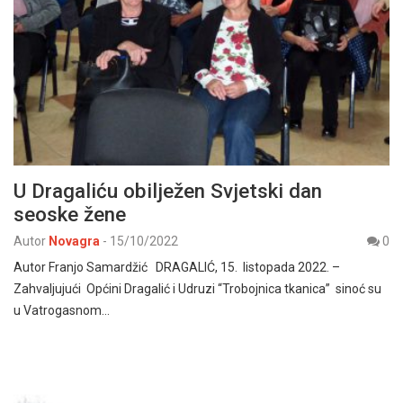
U Dragaliću obilježen Svjetski dan
seoske žene
Autor
Novagra
-
15/10/2022
0
Autor Franjo Samardžić DRAGALIĆ, 15. listopada 2022. –
Zahvaljujući Općini Dragalić i Udruzi “Trobojnica tkanica” sinoć su
u Vatrogasnom…