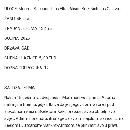
ULOGE: Morena Baccarin, Idris Elba, Alison Brie, Nicholas Galitzine
ŽANR:
SF, akcija
TRAJANJE FILMA: 132 min
GODINA: 2026.
DRŽAVA: SAD
CIJENA ULAZNICE: 5, 00 EUR
DOBNA PREPORUKA: 12
SADRŽAJ FILMA:
Nakon 15 godina razdvojenosti, Mač moći vodi princa Adama
natrag na Eterniu, gdje otkriva da je njegov dom razoren pod
zlokobnom vlašću Skeletora. Kako bi spasio svoju obitelj i svoj
svijet, Adam mora udružiti snage sa svojim najbližim saveznicima,
Teelom i Duncanom/Man-At-Armsom, te prihvatiti svoju pravu