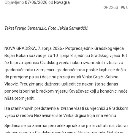
Objavljeno
07/06/2026
od
Novagra
2263
0
Tekst Franjo Samardžić, Foto Jakša Samardžić
NOVA GRADIŠKA, 7. lipnja 2026.- Potpredsjednik Gradskog vijeća
Bojan Bokan sazvao je za 10. lipnja 8. sjednicu Gradskog vijeća. Bit
će to prva sjednica Gradskog vijeća nakon izvanrednih izbora za
gradonačelnika i zamjenicu gradonačelnika poslije kojih nije došlo
do promjene pa su i dalje na poziciji ostali Vinko Grgić i Sabina
Vlaović. Preuzimanje dužnosti uslijedit će nakon što se danas
ponove izbori na biračkom mjestu Kovačevac koji u konačnici neće
ništa promijeniti.
Iza starih/novih predstavnika izvršne vlasti su vijećnici u Gradskom
vijeću iz redova Nezavisne liste Vinka Grgića koja ima većinu.
Sjednica se sa zanimanjem očekuje iako se po rezultatima izbora i
odnosu snaga u Gradskom vijeću nije ništa promijenilo. Ostala je