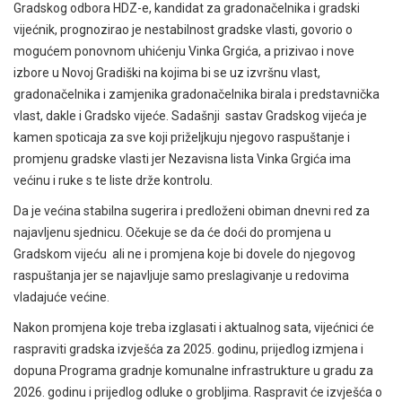
Gradskog odbora HDZ-e, kandidat za gradonačelnika i gradski
vijećnik, prognozirao je nestabilnost gradske vlasti, govorio o
mogućem ponovnom uhićenju Vinka Grgića, a prizivao i nove
izbore u Novoj Gradiški na kojima bi se uz izvršnu vlast,
gradonačelnika i zamjenika gradonačelnika birala i predstavnička
vlast, dakle i Gradsko vijeće. Sadašnji sastav Gradskog vijeća je
kamen spoticaja za sve koji priželjkuju njegovo raspuštanje i
promjenu gradske vlasti jer Nezavisna lista Vinka Grgića ima
većinu i ruke s te liste drže kontrolu.
Da je većina stabilna sugerira i predloženi obiman dnevni red za
najavljenu sjednicu. Očekuje se da će doći do promjena u
Gradskom vijeću ali ne i promjena koje bi dovele do njegovog
raspuštanja jer se najavljuje samo preslagivanje u redovima
vladajuće većine.
Nakon promjena koje treba izglasati i aktualnog sata, vijećnici će
raspraviti gradska izvješća za 2025. godinu, prijedlog izmjena i
dopuna Programa gradnje komunalne infrastrukture u gradu za
2026. godinu i prijedlog odluke o grobljima. Raspravit će izvješća o