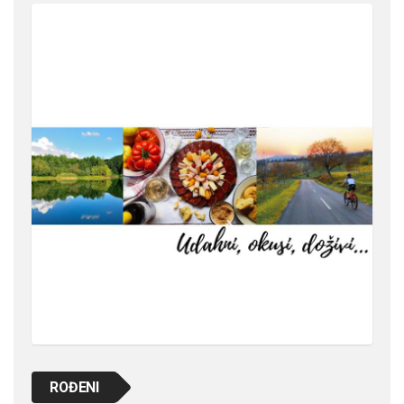
ROĐENI