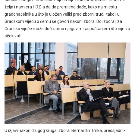
želja i namjera HDZ-a da do promjena dođe, kako na mjestu
gradonačelnika u što je uložen veliki predizborni trud, tako i u
Gradskom vijeću o čemu se govori nakon izbora. Do izbora i za
Gradsko vijeće može doći samo njegovim raspuštanjem što nije za
očekivati.
U izjavi nakon drugog kruga izbora, Bernardin Trnka, predsjednik