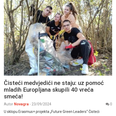
Čisteći medvjedići ne staju: uz pomoć
mladih Europljana skupili 40 vreća
smeća!
Autor
Novagra
-
23/09/2024
0
U sklopu Erasmus+ projekta „Future Green Leaders“ Čisteći