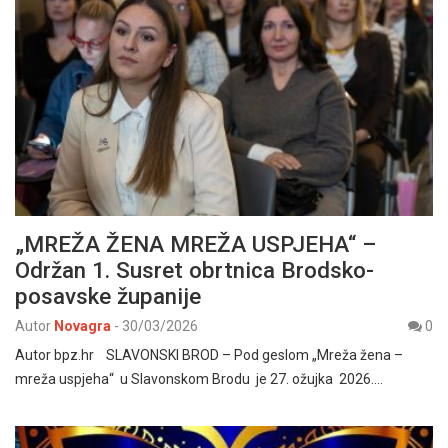
„MREŽA ŽENA MREŽA USPJEHA“ –
Održan 1. Susret obrtnica Brodsko-
posavske županije
Autor
Novagra
-
30/03/2026
0
Autor bpz.hr SLAVONSKI BROD – Pod geslom „Mreža žena –
mreža uspjeha“ u Slavonskom Brodu je 27. ožujka 2026.…