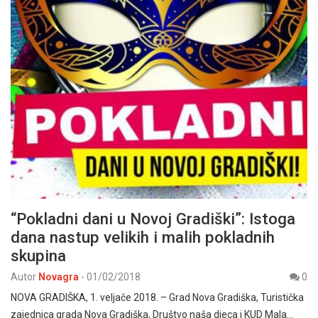
“Pokladni dani u Novoj Gradiški”: Istoga
dana nastup velikih i malih pokladnih
skupina
Autor
Novagra
-
01/02/2018
0
NOVA GRADIŠKA, 1. veljače 2018. – Grad Nova Gradiška, Turistička
zajednica grada Nova Gradiška, Društvo naša djeca i KUD Mala…