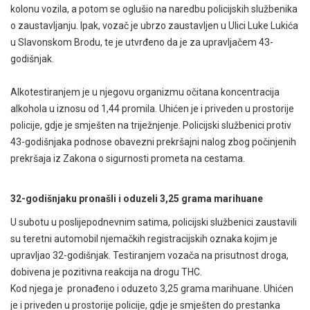
kolonu vozila, a potom se oglušio na naredbu policijskih službenika
o zaustavljanju. Ipak, vozač je ubrzo zaustavljen u Ulici Luke Lukića
u Slavonskom Brodu, te je utvrđeno da je za upravljačem 43-
godišnjak.
Alkotestiranjem je u njegovu organizmu očitana koncentracija
alkohola u iznosu od 1,44 promila.
Uhićen je i priveden u prostorije
policije, gdje je smješten na triježnjenje. Policijski službenici protiv
43-godišnjaka podnose obavezni prekršajni nalog zbog počinjenih
prekršaja iz Zakona o sigurnosti prometa na cestama.
32-godišnjaku p
ronašli i oduzeli
3,25 grama marihuane
U subotu u poslijepodnevnim satima
, policijski službenici zaustavili
su teretni automobil njemačkih registracijskih oznaka kojim je
upravljao 32-godišnjak. Testiranjem vozača na prisutnost droga,
dobivena je pozitivna reakcija na drogu THC.
K
od njega je pronađeno i oduzeto 3,25 grama marihuane. Uhićen
je i priveden u prostorije policije, gdje je smješten do prestanka