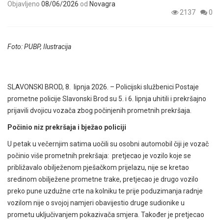
Objavljeno
08/06/2026
od
Novagra
2137
0
Foto: PUBP, Ilustracija
SLAVONSKI BROD, 8. lipnja 2026. – Policijski službenici Postaje
prometne policije Slavonski Brod su 5. i 6. lipnja uhitili i prekršajno
prijavili dvojicu vozača zbog počinjenih prometnih prekršaja.
Počinio niz prekršaja i bježao policiji
U petak u večernjim satima
uočili su osobni automobil čiji je vozač
počinio više prometnih prekršaja: pretjecao je vozilo koje se
približavalo obilježenom pješačkom prijelazu, nije se kretao
sredinom obilježene prometne trake, pretjecao je drugo vozilo
preko pune uzdužne crte na kolniku te prije poduzimanja radnje
vozilom nije o svojoj namjeri obavijestio druge sudionike u
prometu uključivanjem pokazivača smjera. Također je pretjecao