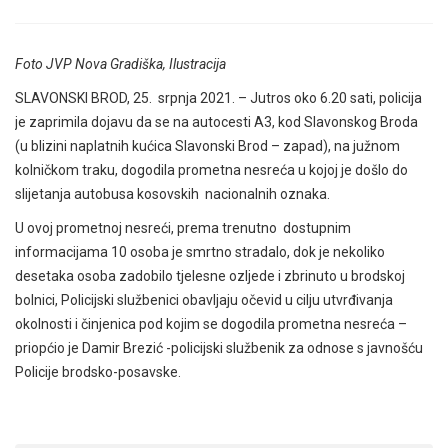
Foto JVP Nova Gradiška, Ilustracija
SLAVONSKI BROD, 25. srpnja 2021. – J
utros oko 6.20 sati, policija
je zaprimila dojavu da se na autocesti A3, kod Slavonskog Broda
(u blizini naplatnih kućica Slavonski Brod – zapad), na južnom
kolničkom traku, dogodila prometna nesreća u kojoj je došlo do
slijetanja autobusa kosovskih nacionalnih oznaka.
U ovoj prometnoj nesreći, prema trenutno dostupnim
informacijama 10 osoba je smrtno stradalo, dok je nekoliko
desetaka osoba zadobilo tjelesne ozljede i zbrinuto u brodskoj
bolnici, Policijski službenici obavljaju očevid u cilju utvrđivanja
okolnosti i činjenica pod kojim se dogodila prometna nesreća –
priopćio je Damir Brezić -policijski službenik za odnose s javnošću
Policije brodsko-posavske.