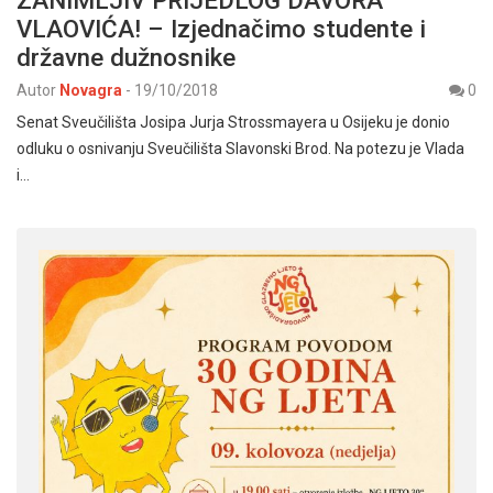
ZANIMLJIV PRIJEDLOG DAVORA
VLAOVIĆA! – Izjednačimo studente i
državne dužnosnike
Autor
Novagra
-
19/10/2018
0
Senat Sveučilišta Josipa Jurja Strossmayera u Osijeku je donio
odluku o osnivanju Sveučilišta Slavonski Brod. Na potezu je Vlada
i…