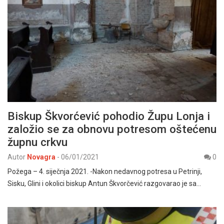
Biskup Škvorćević pohodio Župu Lonja i
založio se za obnovu potresom oštećenu
župnu crkvu
Autor
Novagra
-
06/01/2021
0
Požega – 4. siječnja 2021. -Nakon nedavnog potresa u Petrinji,
Sisku, Glini i okolici biskup Antun Škvorčević razgovarao je sa…