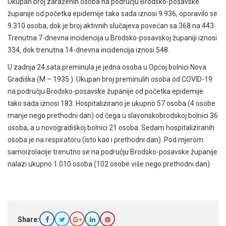
Ukupan broj zaraženih osoba na području Brodsko-posavske
županije od početka epidemije tako sada iznosi 9.936, oporavilo se
9.310 osoba, dok je broj aktivnih slučajeva povećan sa 368 na 443.
Trenutna 7-dnevna incidencija u Brodsko-posavskoj županiji iznosi
334, dok trenutna 14-dnevna incidencija iznosi 548.
U zadnja 24 sata preminula je jedna osoba u Općoj bolnici Nova
Gradiška (M – 1935.). Ukupan broj preminulih osoba od COVID-19
na području Brodsko-posavske županije od početka epidemije
tako sada iznosi 183. Hospitalizirano je ukupno 57 osoba (4 osobe
manje nego prethodni dan) od čega u slavonskobrodskoj bolnici 36
osoba, a u novogradiškoj bolnici 21 osoba. Sedam hospitaliziranih
osoba je na respiratoru (isto kao i prethodni dan). Pod mjerom
samoizolacije trenutno se na području Brodsko-posavske županije
nalazi ukupno 1.010 osoba (102 osobe više nego prethodni dan).
Share: