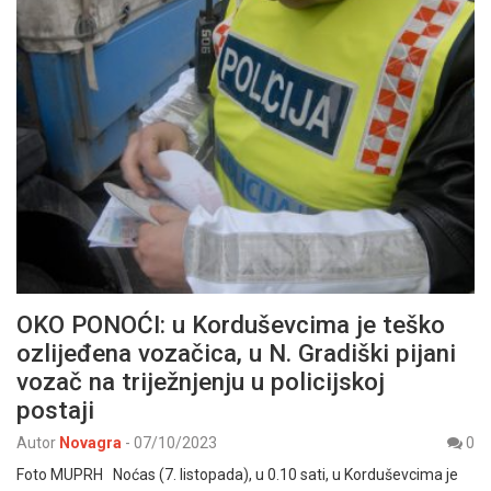
OKO PONOĆI: u Korduševcima je teško
ozlijeđena vozačica, u N. Gradiški pijani
vozač na triježnjenju u policijskoj
postaji
Autor
Novagra
-
07/10/2023
0
Foto MUPRH Noćas (7. listopada), u 0.10 sati, u Korduševcima je