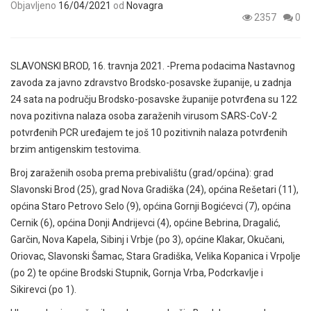
Objavljeno
16/04/2021
od
Novagra
2357
0
SLAVONSKI BROD, 16. travnja 2021. -Prema podacima Nastavnog
zavoda za javno zdravstvo Brodsko-posavske županije, u zadnja
24 sata na području Brodsko-posavske županije potvrđena su 122
nova pozitivna nalaza osoba zaraženih virusom SARS-CoV-2
potvrđenih PCR uređajem te još 10 pozitivnih nalaza potvrđenih
brzim antigenskim testovima.
Broj zaraženih osoba prema prebivalištu (grad/općina): grad
Slavonski Brod (25), grad Nova Gradiška (24), općina Rešetari (11),
općina Staro Petrovo Selo (9), općina Gornji Bogićevci (7), općina
Cernik (6), općina Donji Andrijevci (4), općine Bebrina, Dragalić,
Garčin, Nova Kapela, Sibinj i Vrbje (po 3), općine Klakar, Okučani,
Oriovac, Slavonski Šamac, Stara Gradiška, Velika Kopanica i Vrpolje
(po 2) te općine Brodski Stupnik, Gornja Vrba, Podcrkavlje i
Sikirevci (po 1).