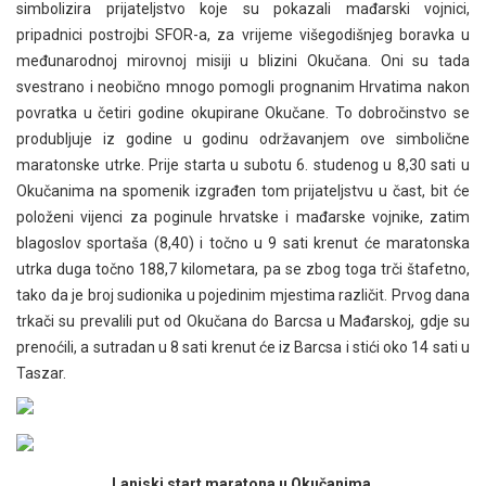
simbolizira prijateljstvo koje su pokazali mađarski vojnici,
pripadnici postrojbi SFOR-a, za vrijeme višegodišnjeg boravka u
međunarodnoj mirovnoj misiji u blizini Okučana. Oni su tada
svestrano i neobično mnogo pomogli prognanim Hrvatima nakon
povratka u četiri godine okupirane Okučane. To dobročinstvo se
produbljuje iz godine u godinu održavanjem ove simbolične
maratonske utrke. Prije starta u subotu 6. studenog u 8,30 sati u
Okučanima na spomenik izgrađen tom prijateljstvu u čast, bit će
položeni vijenci za poginule hrvatske i mađarske vojnike, zatim
blagoslov sportaša (8,40) i točno u 9 sati krenut će maratonska
utrka duga točno 188,7 kilometara, pa se zbog toga trči štafetno,
tako da je broj sudionika u pojedinim mjestima različit. Prvog dana
trkači su prevalili put od Okučana do Barcsa u Mađarskoj, gdje su
prenoćili, a sutradan u 8 sati krenut će iz Barcsa i stići oko 14 sati u
Taszar.
Lanjski start maratona u Okučanima.