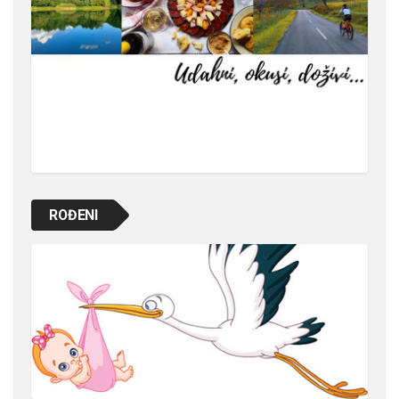
ROĐENI