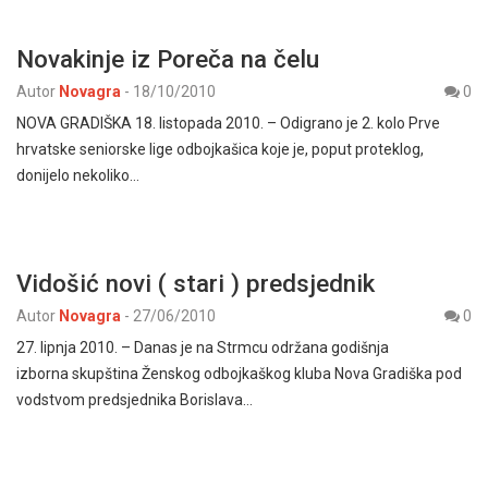
Novakinje iz Poreča na čelu
Autor
Novagra
-
18/10/2010
0
NOVA GRADIŠKA 18. listopada 2010. – Odigrano je 2. kolo Prve
hrvatske seniorske lige odbojkašica koje je, poput proteklog,
donijelo nekoliko…
Vidošić novi ( stari ) predsjednik
Autor
Novagra
-
27/06/2010
0
27. lipnja 2010. – Danas je na Strmcu održana godišnja
izborna skupština Ženskog odbojkaškog kluba Nova Gradiška pod
vodstvom predsjednika Borislava…