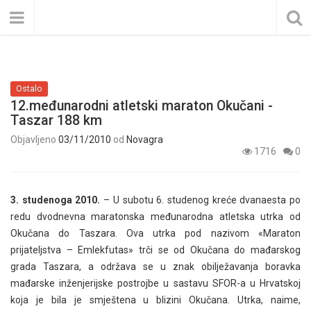
Ostalo
12.međunarodni atletski maraton Okučani -
Taszar 188 km
Objavljeno
03/11/2010
od
Novagra
1716
0
3. studenoga 2010.
– U subotu 6. studenog kreće dvanaesta po
redu dvodnevna maratonska međunarodna atletska utrka od
Okučana do Taszara. Ova utrka pod nazivom «Maraton
prijateljstva – Emlekfutas» trči se od Okučana do mađarskog
grada Taszara, a održava se u znak obilježavanja boravka
mađarske inženjerijske postrojbe u sastavu SFOR-a u Hrvatskoj
koja je bila je smještena u blizini Okučana. Utrka, naime,