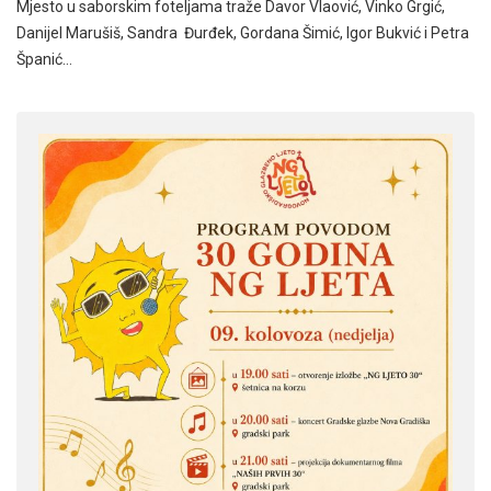
Mjesto u saborskim foteljama traže Davor Vlaović, Vinko Grgić,
Danijel Marušiš, Sandra Đurđek, Gordana Šimić, Igor Bukvić i Petra
Španić…