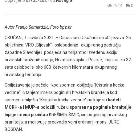
Objavljeno
01/05/2021
od
Novagra
1914
0
Autor Franjo Samardžić, Foto bpz.hr
OKUČANI, 1. svibnja 2021. – Danas se u Okučanima obilježava 26.
obljetnica VRO „Bljesak“, oslobađanje okupiranog područja
zapadne Slavonije i podsjeća na briljantno izvedenu akciju
hrvatskih oružanih snaga, Hrvatske vojske i Policije, koje su za 32
sata oslobodile oko 600 četvornih kilometara okupiranog
hrvatskog teritorija.
Obilježavanje je počelo kod spomen-obilježja “Kristalna kocka
vedrine“. čitanjem imena poginulih hrvatskih branitelja kod
spomen-obilježja “Kristalna kocka vedrine“ na koje su
kadeti
MORH-a i MUP-a položili ruže u spomen na poginule branitelje
čija je imena pročitao
KREŠIMIR ŠIMIĆ, sin poginulog hrvatskog
branitelja, a molitvu je predvodio vojni ordinarij, mons. JURE
BOGDAN
.