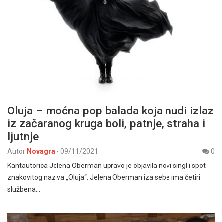
­­Oluja – moćna pop balada koja nudi izlaz
iz začaranog kruga boli, patnje, straha i
ljutnje
Autor
Novagra
-
09/11/2021
0
Kantautorica Jelena Oberman upravo je objavila novi singl i spot
znakovitog naziva „Oluja“. Jelena Oberman iza sebe ima četiri
službena…