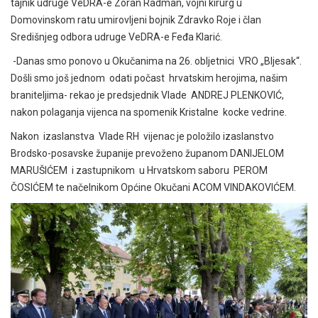
tajnik udruge VeDRA-e Zoran Radman, vojni kirurg u
Domovinskom ratu umirovljeni bojnik Zdravko Roje i član
Središnjeg odbora udruge VeDRA-e Feđa Klarić.
-Danas smo ponovo u Okučanima na 26. obljetnici VRO „Bljesak“.
Došli smo još jednom odati počast hrvatskim herojima, našim
braniteljima- rekao je predsjednik Vlade ANDREJ PLENKOVIĆ,
nakon polaganja vijenca na spomenik Kristalne kocke vedrine.
Nakon izaslanstva Vlade RH vijenac je položilo izaslanstvo
Brodsko-posavske županije prevoženo županom DANIJELOM
MARUŠIĆEM i zastupnikom u Hrvatskom saboru PEROM
ČOSIĆEM te načelnikom Općine Okučani ACOM VINDAKOVIĆEM.