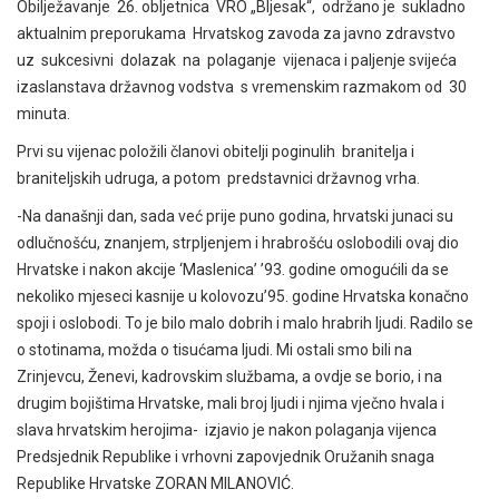
Obilježavanje 26. obljetnica VRO „Bljesak“, održano je sukladno
aktualnim preporukama Hrvatskog zavoda za javno zdravstvo
uz sukcesivni dolazak na polaganje vijenaca i paljenje svijeća
izaslanstava državnog vodstva s vremenskim razmakom od 30
minuta.
Prvi su vijenac položili članovi obitelji poginulih branitelja i
braniteljskih udruga, a potom predstavnici državnog vrha.
-Na današnji dan, sada već prije puno godina, hrvatski junaci su
odlučnošću, znanjem, strpljenjem i hrabrošću oslobodili ovaj dio
Hrvatske i nakon akcije ‘Maslenica’ ’93. godine omogućili da se
nekoliko mjeseci kasnije u kolovozu’95. godine Hrvatska konačno
spoji i oslobodi. To je bilo malo dobrih i malo hrabrih ljudi. Radilo se
o stotinama, možda o tisućama ljudi. Mi ostali smo bili na
Zrinjevcu, Ženevi, kadrovskim službama, a ovdje se borio, i na
drugim bojištima Hrvatske, mali broj ljudi i njima vječno hvala i
slava hrvatskim herojima- izjavio je nakon polaganja vijenca
Predsjednik Republike i vrhovni zapovjednik Oružanih snaga
Republike Hrvatske ZORAN MILANOVIĆ.