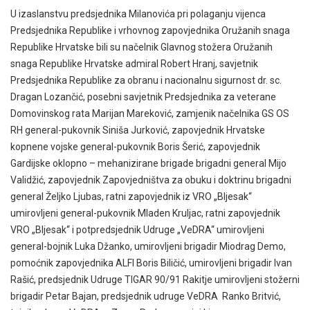
U izaslanstvu predsjednika Milanovića pri polaganju vijenca
Predsjednika Republike i vrhovnog zapovjednika Oružanih snaga
Republike Hrvatske bili su načelnik Glavnog stožera Oružanih
snaga Republike Hrvatske admiral Robert Hranj, savjetnik
Predsjednika Republike za obranu i nacionalnu sigurnost dr. sc.
Dragan Lozančić, posebni savjetnik Predsjednika za veterane
Domovinskog rata Marijan Mareković, zamjenik načelnika GS OS
RH general-pukovnik Siniša Jurković, zapovjednik Hrvatske
kopnene vojske general-pukovnik Boris Šerić, zapovjednik
Gardijske oklopno – mehanizirane brigade brigadni general Mijo
Validžić, zapovjednik Zapovjedništva za obuku i doktrinu brigadni
general Željko Ljubas, ratni zapovjednik iz VRO „Bljesak“
umirovljeni general-pukovnik Mladen Kruljac, ratni zapovjednik
VRO „Bljesak“ i potpredsjednik Udruge „VeDRA“ umirovljeni
general-bojnik Luka Džanko, umirovljeni brigadir Miodrag Demo,
pomoćnik zapovjednika ALFI Boris Biličić, umirovljeni brigadir Ivan
Rašić, predsjednik Udruge TIGAR 90/91 Rakitje umirovljeni stožerni
brigadir Petar Bajan, predsjednik udruge VeDRA Ranko Britvić,