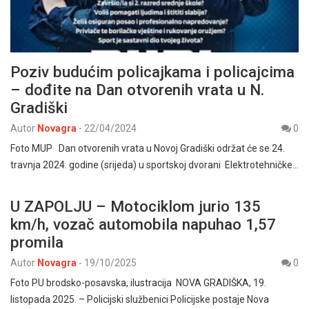
Poziv budućim policajkama i policajcima
– dođite na Dan otvorenih vrata u N.
Gradiški
Autor
Novagra
-
22/04/2024
0
Foto MUP Dan otvorenih vrata u Novoj Gradiški održat će se 24.
travnja 2024. godine (srijeda) u sportskoj dvorani Elektrotehničke…
U ZAPOLJU – Motociklom jurio 135
km/h, vozač automobila napuhao 1,57
promila
Autor
Novagra
-
19/10/2025
0
Foto PU brodsko-posavska, ilustracija NOVA GRADIŠKA, 19.
listopada 2025. – Policijski službenici Policijske postaje Nova