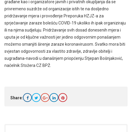
građane kao i organizatore javnih i privatnih okupljanja da se
privremeno suzdrže od organizacije istih te na dosljedno
pridržavanje mjera i provođenje Preporuka HZJZ-a za
sprječavanje zaraze bolešću COVID-19 ukoliko ih ipak organiziraju
ili na njima sudjeluju. Pridržavanje svih dosad donesenih mjera i
uputa je od ključne važnosti jer jedino odgovornim ponašanjem
možemo smanjiti širenje zaraze koronavirusom. Svatko mora biti
svjestan odgovornosti za vlastito zdravlje, zdravlje obitelji i
sugrađana-navodi u današnjem priopćenju Stjepan Bošnjaković,
načelnik Stožera CZ BPŽ.
Share: