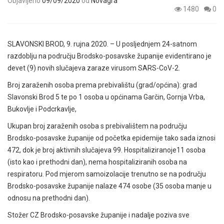
Objavljeno
09/09/2020
od
Novagra
1480
0
SLAVONSKI BROD, 9. rujna 2020. – U posljednjem 24-satnom
razdoblju na području Brodsko-posavske županije evidentirano je
devet (9) novih slučajeva zaraze virusom SARS-CoV-2.
Broj zaraženih osoba prema prebivalištu (grad/općina): grad
Slavonski Brod 5 te po 1 osoba u općinama Garčin, Gornja Vrba,
Bukovlje i Podcrkavlje,
Ukupan broj zaraženih osoba s prebivalištem na području
Brodsko-posavske županije od početka epidemije tako sada iznosi
472, dok je broj aktivnih slučajeva 99. Hospitaliziranoje11 osoba
(isto kao i prethodni dan), nema hospitaliziranih osoba na
respiratoru. Pod mjerom samoizolacije trenutno se na području
Brodsko-posavske županije nalaze 474 osobe (35 osoba manje u
odnosu na prethodni dan).
Stožer CZ Brodsko-posavske županije i nadalje poziva sve