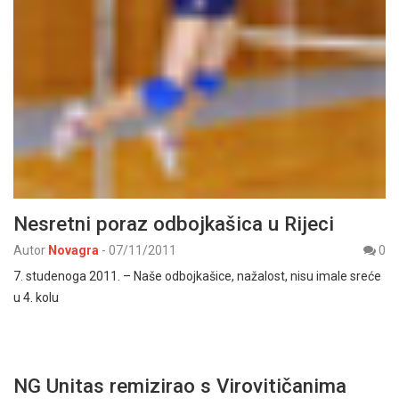
Nesretni poraz odbojkašica u Rijeci
Autor
Novagra
-
07/11/2011
0
7. studenoga 2011. – Naše odbojkašice, nažalost, nisu imale sreće
u 4. kolu
NG Unitas remizirao s Virovitičanima