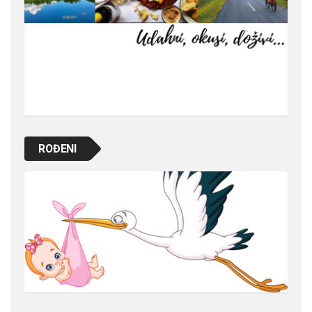
ROĐENI