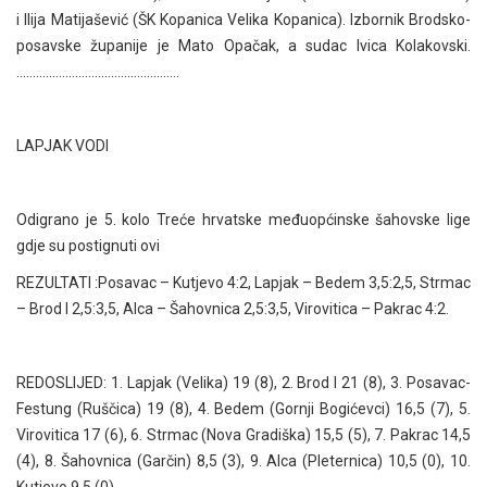
i Ilija Matijašević (ŠK Kopanica Velika Kopanica). Izbornik Brodsko-
posavske županije je Mato Opačak, a sudac Ivica Kolakovski.
…………………………………………..
LAPJAK VODI
Odigrano je 5. kolo Treće hrvatske međuopćinske šahovske lige
gdje su postignuti ovi
REZULTATI :Posavac – Kutjevo 4:2, Lapjak – Bedem 3,5:2,5, Strmac
– Brod I 2,5:3,5, Alca – Šahovnica 2,5:3,5, Virovitica – Pakrac 4:2.
REDOSLIJED: 1. Lapjak (Velika) 19 (8), 2. Brod I 21 (8), 3. Posavac-
Festung (Ruščica) 19 (8), 4. Bedem (Gornji Bogićevci) 16,5 (7), 5.
Virovitica 17 (6), 6. Strmac (Nova Gradiška) 15,5 (5), 7. Pakrac 14,5
(4), 8. Šahovnica (Garčin) 8,5 (3), 9. Alca (Pleternica) 10,5 (0), 10.