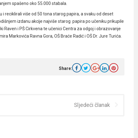
liranjem spašeno oko 55.000 stabala.
 i reciklirali više od 50 tona starog papira, a svaku od deset
dišnjem izdanu akcije najviše starog papira po učeniku prikupile
ki Raven i PŠ Cirkvena te učenici Centra za odgoj i obrazovanje
imira Markovića Ravna Gora, OŠ Braće Radić i OŠ Dr. Jure Turića.
Share:
Sljedeći članak