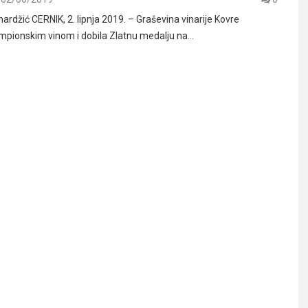
rdžić CERNIK, 2. lipnja 2019. – Graševina vinarije Kovre
mpionskim vinom i dobila Zlatnu medalju na…