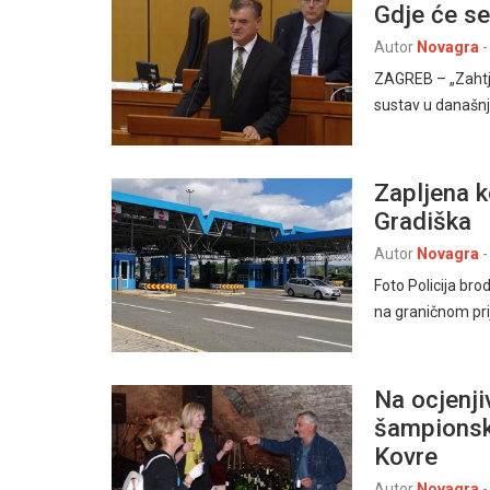
Gdje će se
Autor
Novagra
-
ZAGREB – „Zahtje
sustav u današnj
Zapljena k
Gradiška
Autor
Novagra
-
Foto Policija br
na graničnom prij
Na ocjenji
šampionsk
Kovre
Autor
Novagra
-