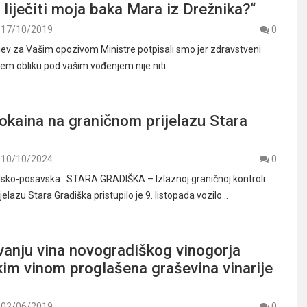
 liječiti moja baka Mara iz Drežnika?“
17/10/2019
0
v za Vašim opozivom Ministre potpisali smo jer zdravstveni
em obliku pod vašim vođenjem nije niti…
okaina na graničnom prijelazu Stara
10/10/2024
0
odsko-posavska STARA GRADIŠKA – Izlaznoj graničnoj kontroli
elazu Stara Gradiška pristupilo je 9. listopada vozilo…
vanju vina novogradiškog vinogorja
im vinom proglašena graševina vinarije
02/06/2019
0