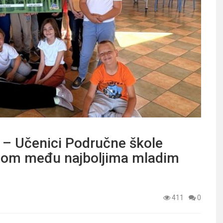
 Učenici Područne škole
edom među najboljima mladim
411
0