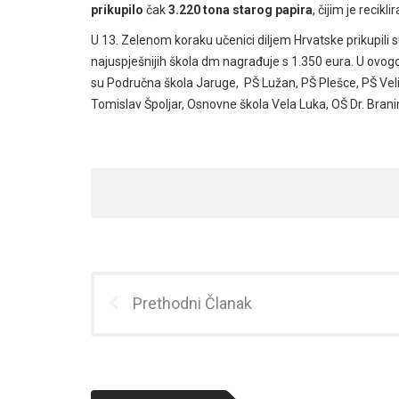
prikupilo
čak
3.220 tona starog papira
, čijim je recik
U 13. Zelenom koraku učenici diljem Hrvatske prikupili su
najuspješnijih škola dm nagrađuje s 1.350 eura. U ovogo
su Područna škola Jaruge, PŠ Lužan, PŠ Plešce, PŠ Veli
Tomislav Špoljar, Osnovne škola Vela Luka, OŠ Dr. Bran
Prethodni Članak