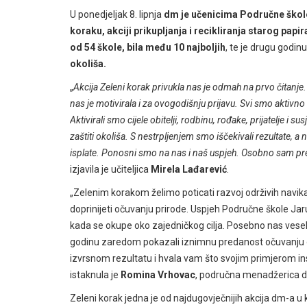
U ponedjeljak 8. lipnja
dm je učenicima Područne škol
koraku, akciji prikupljanja i recikliranja starog papir
od 54 škole, bila među 10 najboljih
, te je drugu godi
okoliša.
„
Akcija Zeleni korak privukla nas je odmah na prvo čitanje. 
nas je motivirala i za ovogodišnju prijavu. Svi smo aktivno su
Aktivirali smo cijele obitelji, rodbinu, rođake, prijatelje i
zaštiti okoliša. S nestrpljenjem smo iščekivali rezultate, a
isplate. Ponosni smo na nas i naš uspjeh. Osobno sam pr
izjavila je učiteljica
Mirela Lađarević
.
„Zelenim korakom želimo poticati razvoj održivih navik
doprinijeti očuvanju prirode. Uspjeh Područne škole Jar
kada se okupe oko zajedničkog cilja. Posebno nas veseli š
godinu zaredom pokazali iznimnu predanost očuvanju oko
izvrsnom rezultatu i hvala vam što svojim primjerom i
istaknula je
Romina Vrhovac
, područna menadžerica 
Zeleni korak jedna je od najdugovječnijih akcija dm-a u 