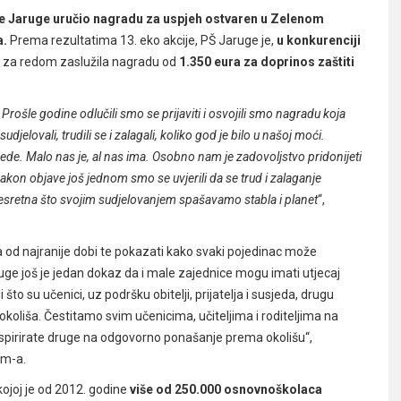
e Jaruge uručio nagradu za uspjeh ostvaren u Zelenom
a.
Prema rezultatima 13. eko akcije, PŠ Jaruge je,
u konkurenciji
nu za redom zaslužila nagradu od
1.350 eura za doprinos zaštiti
Prošle godine odlučili smo se prijaviti i osvojili smo nagradu koja
djelovali, trudili se i zalagali, koliko god je bilo u našoj moći.
 susjede. Malo nas je, al nas ima. Osobno nam je zadovoljstvo pridonijeti
 nakon objave još jednom smo se uvjerili da se trud i zalaganje
esretna što svojim sudjelovanjem spašavamo stabla i planet
“,
a od najranije dobi te pokazati kako svaki pojedinac može
uge još je jedan dokaz da i male zajednice mogu imati utjecaj
to su učenici, uz podršku obitelji, prijatelja i susjeda, drugu
liša. Čestitamo svim učenicima, učiteljima i roditeljima na
nspirirate druge na odgovorno ponašanje prema okolišu“,
dm-a.
kojoj je od 2012. godine
više od 250.000 osnovnoškolaca