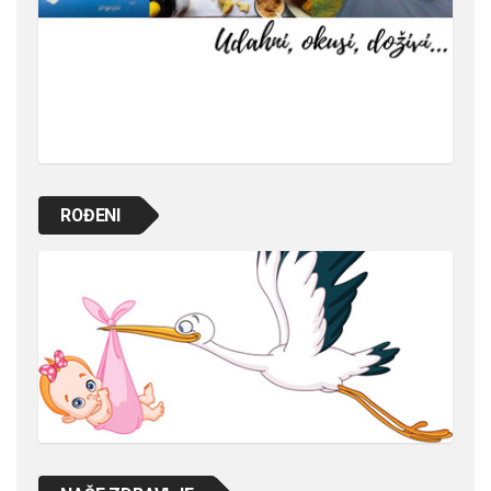
ROĐENI