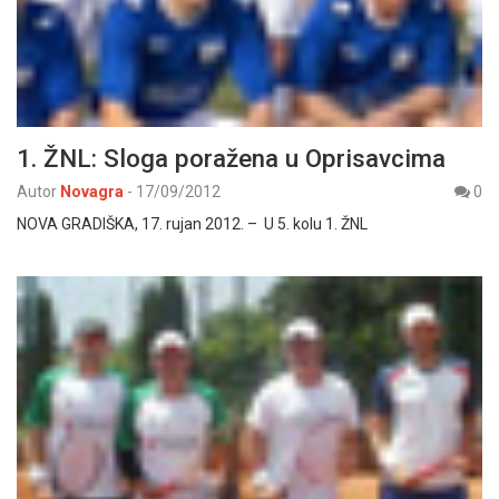
1. ŽNL: Sloga poražena u Oprisavcima
Autor
Novagra
-
17/09/2012
0
NOVA GRADIŠKA, 17. rujan 2012. – U 5. kolu 1. ŽNL