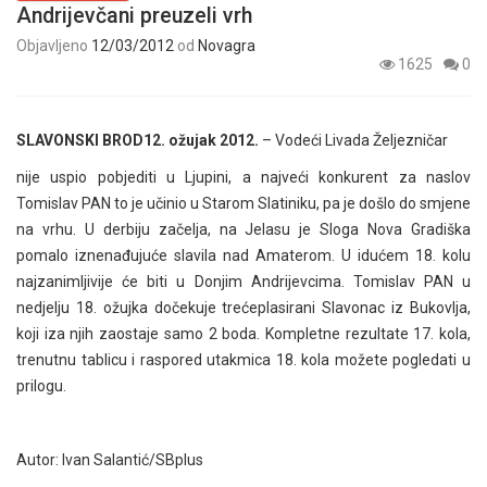
Andrijevčani preuzeli vrh
Objavljeno
12/03/2012
od
Novagra
1625
0
SLAVONSKI BROD12. ožujak 2012.
– Vodeći Livada Željezničar
nije uspio pobjediti u Ljupini, a najveći konkurent za naslov
Tomislav PAN to je učinio u Starom Slatiniku, pa je došlo do smjene
na vrhu. U derbiju začelja, na Jelasu je Sloga Nova Gradiška
pomalo iznenađujuće slavila nad Amaterom. U idućem 18. kolu
najzanimljivije će biti u Donjim Andrijevcima. Tomislav PAN u
nedjelju 18. ožujka dočekuje trećeplasirani Slavonac iz Bukovlja,
koji iza njih zaostaje samo 2 boda. Kompletne rezultate 17. kola,
trenutnu tablicu i raspored utakmica 18. kola možete pogledati u
prilogu.
Autor:
Ivan Salantić/SBplus