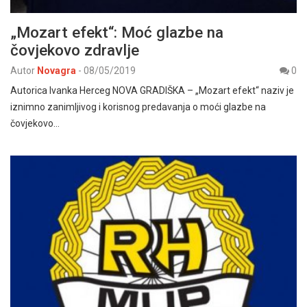
„Mozart efekt“: Moć glazbe na
čovjekovo zdravlje
Autor
Novagra
-
08/05/2019
0
Autorica Ivanka Herceg NOVA GRADIŠKA – „Mozart efekt“ naziv je
iznimno zanimljivog i korisnog predavanja o moći glazbe na
čovjekovo…