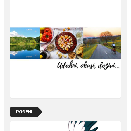
ROĐENI