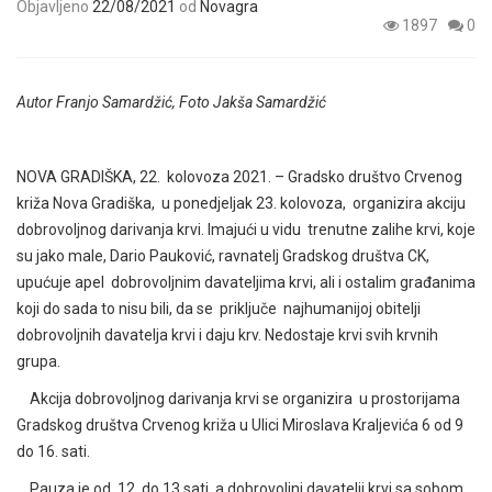
Objavljeno
22/08/2021
od
Novagra
1897
0
Autor Franjo Samardžić, Foto Jakša Samardžić
NOVA GRADIŠKA, 22. kolovoza 2021. – Gradsko društvo Crvenog
križa Nova Gradiška, u ponedjeljak 23. kolovoza, organizira akciju
dobrovoljnog darivanja krvi. Imajući u vidu trenutne zalihe krvi, koje
su jako male, Dario Pauković, ravnatelj Gradskog društva CK,
upućuje apel dobrovoljnim davateljima krvi, ali i ostalim građanima
koji do sada to nisu bili, da se priključe najhumanijoj obitelji
dobrovoljnih davatelja krvi i daju krv. Nedostaje krvi svih krvnih
grupa.
Akcija dobrovoljnog darivanja krvi se organizira u prostorijama
Gradskog društva Crvenog križa u Ulici Miroslava Kraljevića 6 od 9
do 16. sati.
Pauza je od 12. do 13 sati, a dobrovoljni davatelji krvi sa sobom