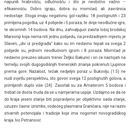
napunili hrabrošću, odlučnošću i što je neobično važno –
efikasnošću. Dobro igraju, dobra su momčad, ali završnica
nedostaje. Stoga imaju negativnu gol-razliku: 18 postignutih i 23
primljena pogotka, uz 4 pobjede i 5 poraza, te dvije neodlučne igre,
te skromnih 14 bodova. Na dnu, zahvaljujući zaista lošoj brodskoj
Marsoniji koja nema niti jednu pobjedu, na predzadnjem mjestu je
Slaven, „div iz predgrađa“ kako su im nedavno tepali sa svega 2
pobjede su, jednom neodlučnom igrom i 8 poraza. Momčad je
nedavno preuzeo iskusni trener Željko Bakunić i on će nastojati na
temelju svojih dugogodišnjih trenerskih znanja pokrenuti Ljupince
prema gore. Nažalost, težak nedjeljni poraz u Bukovlju (1:5) ne
nudi svjetlu perspektivu, što govori svega 12 postignutih golova, a
primljenih duplo više (24). Zaostali su za Amaterom 5 bodova i
trebat će dosta truda da se u namjerama uspije. Uzdajmo se da će
do kraja jeseni stanje biti popravljeno jer objektivno sada stanje,
uzuzev časne iznimke, vodećeg plasmana Graničara, nije na razini
stvarnih potencijala i tradicije koje ima nogomet novogradiškog
kraja. Ivo Petranović