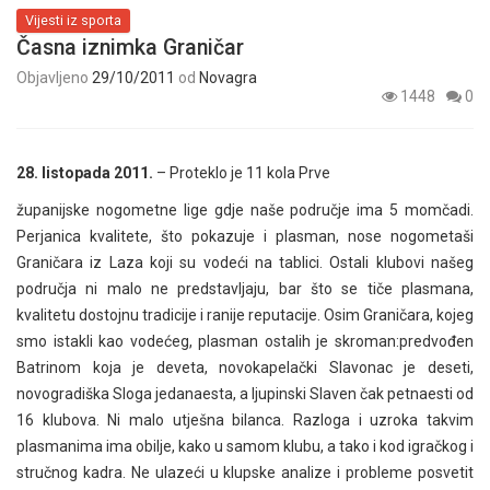
Vijesti iz sporta
Časna iznimka Graničar
Objavljeno
29/10/2011
od
Novagra
1448
0
28. listopada 2011.
– Proteklo je 11 kola Prve
županijske nogometne lige gdje naše područje ima 5 momčadi.
Perjanica kvalitete, što pokazuje i plasman, nose nogometaši
Graničara iz Laza koji su vodeći na tablici. Ostali klubovi našeg
područja ni malo ne predstavljaju, bar što se tiče plasmana,
kvalitetu dostojnu tradicije i ranije reputacije. Osim Graničara, kojeg
smo istakli kao vodećeg, plasman ostalih je skroman:predvođen
Batrinom koja je deveta, novokapelački Slavonac je deseti,
novogradiška Sloga jedanaesta, a ljupinski Slaven čak petnaesti od
16 klubova. Ni malo utješna bilanca. Razloga i uzroka takvim
plasmanima ima obilje, kako u samom klubu, a tako i kod igračkog i
stručnog kadra. Ne ulazeći u klupske analize i probleme posvetit