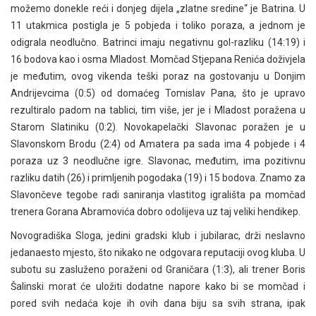
možemo donekle reći i donjeg dijela „zlatne sredine“ je Batrina. U
11 utakmica postigla je 5 pobjeda i toliko poraza, a jednom je
odigrala neodlučno. Batrinci imaju negativnu gol-razliku (14:19) i
16 bodova kao i osma Mladost. Momčad Stjepana Renića doživjela
je međutim, ovog vikenda teški poraz na gostovanju u Donjim
Andrijevcima (0:5) od domaćeg Tomislav Pana, što je upravo
rezultiralo padom na tablici, tim više, jer je i Mladost poražena u
Starom Slatiniku (0:2). Novokapelački Slavonac poražen je u
Slavonskom Brodu (2:4) od Amatera pa sada ima 4 pobjede i 4
poraza uz 3 neodlučne igre. Slavonac, međutim, ima pozitivnu
razliku datih (26) i primljenih pogodaka (19) i 15 bodova. Znamo za
Slavončeve tegobe radi saniranja vlastitog igrališta pa momčad
trenera Gorana Abramovića dobro odolijeva uz taj veliki hendikep.
Novogradiška Sloga, jedini gradski klub i jubilarac, drži neslavno
jedanaesto mjesto, što nikako ne odgovara reputaciji ovog kluba. U
subotu su zasluženo poraženi od Graničara (1:3), ali trener Boris
Šalinski morat će uložiti dodatne napore kako bi se momčad i
pored svih nedaća koje ih ovih dana biju sa svih strana, ipak