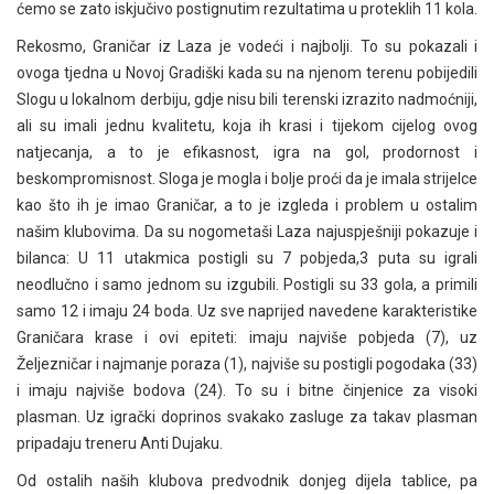
ćemo se zato iskjučivo postignutim rezultatima u proteklih 11 kola.
Rekosmo, Graničar iz Laza je vodeći i najbolji. To su pokazali i
ovoga tjedna u Novoj Gradiški kada su na njenom terenu pobijedili
Slogu u lokalnom derbiju, gdje nisu bili terenski izrazito nadmoćniji,
ali su imali jednu kvalitetu, koja ih krasi i tijekom cijelog ovog
natjecanja, a to je efikasnost, igra na gol, prodornost i
beskompromisnost. Sloga je mogla i bolje proći da je imala strijelce
kao što ih je imao Graničar, a to je izgleda i problem u ostalim
našim klubovima. Da su nogometaši Laza najuspješniji pokazuje i
bilanca: U 11 utakmica postigli su 7 pobjeda,3 puta su igrali
neodlučno i samo jednom su izgubili. Postigli su 33 gola, a primili
samo 12 i imaju 24 boda. Uz sve naprijed navedene karakteristike
Graničara krase i ovi epiteti: imaju najviše pobjeda (7), uz
Željezničar i najmanje poraza (1), najviše su postigli pogodaka (33)
i imaju najviše bodova (24). To su i bitne činjenice za visoki
plasman. Uz igrački doprinos svakako zasluge za takav plasman
pripadaju treneru Anti Dujaku.
Od ostalih naših klubova predvodnik donjeg dijela tablice, pa