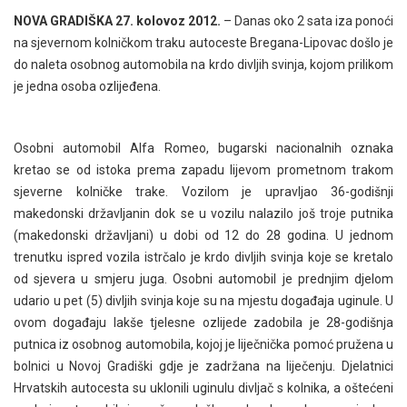
NOVA GRADIŠKA 27. kolovoz 2012.
– Danas oko 2 sata iza ponoći
na sjevernom kolničkom traku autoceste Bregana-Lipovac došlo je
do naleta osobnog automobila na krdo divljih svinja, kojom prilikom
je jedna osoba ozlijeđena.
Osobni automobil Alfa Romeo, bugarski nacionalnih oznaka
kretao se od istoka prema zapadu lijevom prometnom trakom
sjeverne kolničke trake. Vozilom je upravljao 36-godišnji
makedonski državljanin dok se u vozilu nalazilo još troje putnika
(makedonski državljani) u dobi od 12 do 28 godina. U jednom
trenutku ispred vozila istrčalo je krdo divljih svinja koje se kretalo
od sjevera u smjeru juga. Osobni automobil je prednjim djelom
udario u pet (5) divljih svinja koje su na mjestu događaja uginule. U
ovom događaju lakše tjelesne ozlijede zadobila je 28-godišnja
putnica iz osobnog automobila, kojoj je liječnička pomoć pružena u
bolnici u Novoj Gradiški gdje je zadržana na liječenju. Djelatnici
Hrvatskih autocesta su uklonili uginulu divljač s kolnika, a oštećeni