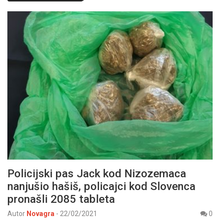
Policijski pas Jack kod Nizozemaca
nanjušio hašiš, policajci kod Slovenca
pronašli 2085 tableta
Autor
Novagra
-
22/02/2021
0