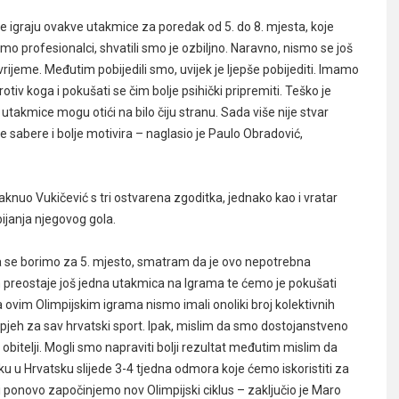
se igraju ovakve utakmice za poredak od 5. do 8. mjesta, koje
o profesionalci, shvatili smo je ozbiljno. Naravno, nismo se još
vrijeme. Međutim pobijedili smo, uvijek je ljepše pobijediti. Imamo
iv koga i pokušati se čim bolje psihički pripremiti. Teško je
utakmice mogu otići na bilo čiju stranu. Sada više nije stvar
se sabere i bolje motivira – naglasio je Paulo Obradović,
nuo Vukičević s tri ostvarena zgoditka, jednako kao i vratar
ijanja njegovog gola.
 da se borimo za 5. mjesto, smatram da je ovo nepotrebna
m preostaje još jedna utakmica na Igrama te ćemo je pokušati
 ovim Olimpijskim igrama nismo imali onoliki broj kolektivnih
uspjeh za sav hrvatski sport. Ipak, mislim da smo dostojanstveno
 obitelji. Mogli smo napraviti bolji rezultat međutim mislim da
u u Hrvatsku slijede 3-4 tjedna odmora koje ćemo iskoristiti za
ponovo započinjemo nov Olimpijski ciklus – zaključio je Maro