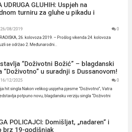
 UDRUGA GLUHIH: Uspjeh na
nom turniru za gluhe u pikadu i
26/08/2019
0
ADIŠKA, 26. kolovoza 2019. – Prošlog vikenda 24. kolovoza
uzli se održao 2. Međunarodni…
stavlja “Doživotni Božić” – blagdanski
a “Doživotno” u suradnji s Dussanovom!
16/12/2025
0
ja hit singla Nakon velikog uspjeha pjesme “Doživotno”, Vatra
edstavlja potpuno novu, blagdansku verziju singla “Doživotni
A POLICAJCI: Domišljat, „nadaren“ i
o brz 19-godišnjak