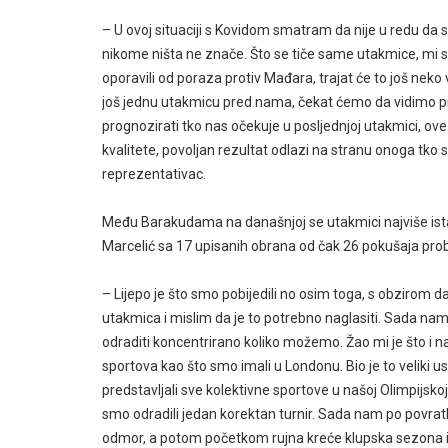
– U ovoj situaciji s Kovidom smatram da nije u redu da 
nikome ništa ne znače. Što se tiče same utakmice, mi sm
oporavili od poraza protiv Mađara, trajat će to još neko 
još jednu utakmicu pred nama, čekat ćemo da vidimo prot
prognozirati tko nas očekuje u posljednjoj utakmici, ove 
kvalitete, povoljan rezultat odlazi na stranu onoga tko 
reprezentativac.
Među Barakudama na današnjoj se utakmici najviše istak
Marcelić sa 17 upisanih obrana od čak 26 pokušaja prob
– Lijepo je što smo pobijedili no osim toga, s obzirom
utakmica i mislim da je to potrebno naglasiti. Sada na
odraditi koncentrirano koliko možemo. Žao mi je što i na
sportova kao što smo imali u Londonu. Bio je to veliki 
predstavljali sve kolektivne sportove u našoj Olimpijskoj
smo odradili jedan korektan turnir. Sada nam po povratk
odmor, a potom početkom rujna kreće klupska sezona i 