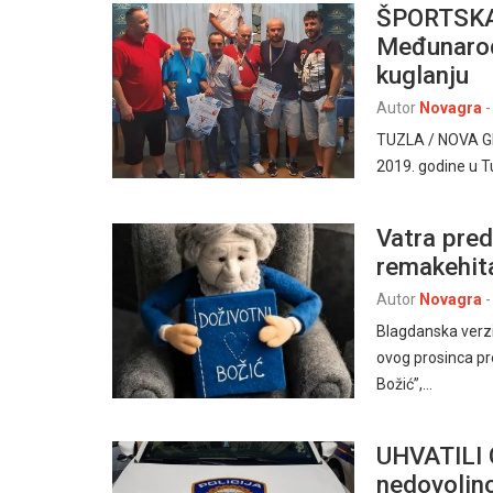
ŠPORTSKA
Međunarod
kuglanju
Autor
Novagra
-
TUZLA / NOVA GR
2019. godine u T
Vatra pred
remakehit
Autor
Novagra
-
Blagdanska verzi
ovog prosinca pr
Božić”,…
UHVATILI G
nedovoljn