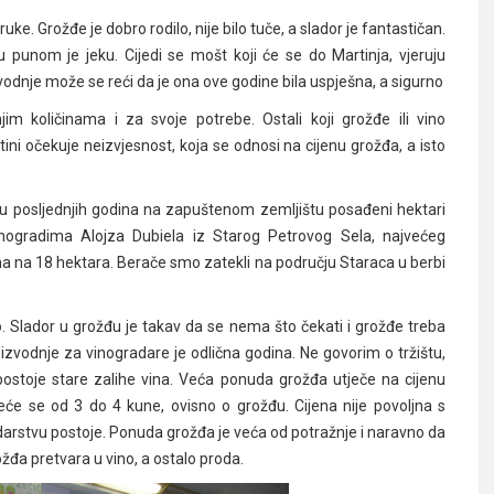
ke. Grožđe je dobro rodilo, nije bilo tuče, a slador je fantastičan.
 punom je jeku. Cijedi se mošt koji će se do Martinja, vjeruju
izvodnje može se reći da je ona ove godine bila uspješna, a sigurno
jim količinama i za svoje potrebe. Ostali koji grožđe ili vino
ini očekuje neizvjesnost, koja se odnosi na cijenu grožđa, a isto
su posljednjih godina na zapuštenom zemljištu posađeni hektari
inogradima Alojza Dubiela iz Starog Petrovog Sela, najvećeg
ma na 18 hektara. Berače smo zatekli na području Staraca u berbi
. Slador u grožđu je takav da se nema što čekati i grožđe treba
roizvodnje za vinogradare je odlična godina. Ne govorim o tržištu,
stoje stare zalihe vina. Veća ponuda grožđa utječe na cijenu
eće se od 3 do 4 kune, ovisno o grožđu. Cijena nije povoljna s
radarstvu postoje. Ponuda grožđa je veća od potražnje i naravno da
rožđa pretvara u vino, a ostalo proda.