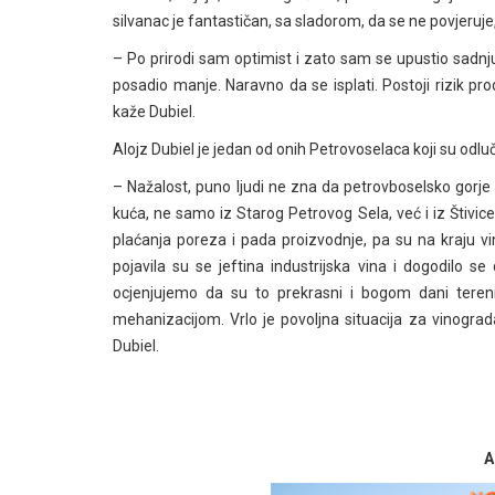
silvanac je fantastičan, sa sladorom, da se ne povjeruje
– Po prirodi sam optimist i zato sam se upustio sadnju
posadio manje. Naravno da se isplati. Postoji rizik pro
kaže Dubiel.
Alojz Dubiel je jedan od onih Petrovoselaca koji su odluč
– Nažalost, puno ljudi ne zna da petrovboselsko gorje i
kuća, ne samo iz Starog Petrovog Sela, već i iz Štivic
plaćanja poreza i pada proizvodnje, pa su na kraju vi
pojavila su se jeftina industrijska vina i dogodilo s
ocjenjujemo da su to prekrasni i bogom dani teren
mehanizacijom. Vrlo je povoljna situacija za vinograd
Dubiel.
A