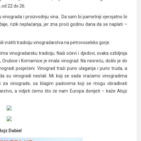
, od 22 do 26.
 vinograda i proizvodnju vina.. Da sam bi pametniji vjerojatno bi
daje, rizik neplaćanja, jer zna proći godinu dana da se naplati –
ili vratiti tradiciju vinogradarstva na petrovoselsko gorje.
ma vinogradarsku tradiciju. Naši očevi i djedovi, svaka ozbiljnija
e, Orubice i Komarnice je imala vinograd. Na nesreću, došlo je do
nogradi posječeni. Vinograd traži puno ulaganja i puno truda, a
e da su vinogradi nestali. Mi koji se sada vraćamo vinogradima
i za vinograde, sa blagim padovima koji se mogu obrađivati
arstvo, a vidjeti ćemo što će nam Europa donijeti – kaže Alojz
lojz Dubiel