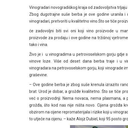
Vinogradari novogradiškog kraja od zadovoljstva trljaju ru
Zbog dugotrajne suše berba je ove godine uranila i u
vinogradari, pretvoriti u kvalitetno vino.Što se tiče pro
će zadovoljni biti svi oni koji vino proizvode u man
proizvode za prodaju i ove godine na tržišnoj vjetromet
tako i vina.
Živo je i u vinogradima u petrovoselskom gorju gdje 
vinove loze. Više od deset dana berba traje i u v
vinogradara na petrovoselskom gorju, koji vinograde i
graševine.
– Ove godine berba je zbog suše krenula izrazito rano
brat. Urod je dobar, a grožđe kvalitetno. Što se tiče p
već o proizvodnji. Nema novaca, nema plasmana, a po
grožđa, što kod nas nije ništa novo. Cijena grožđa kr
obzirom na cijene repromaterijala i rizike koji u vinog
to utječe na cijenu. – kaže Alojz Dubiel, koji 95 posto g