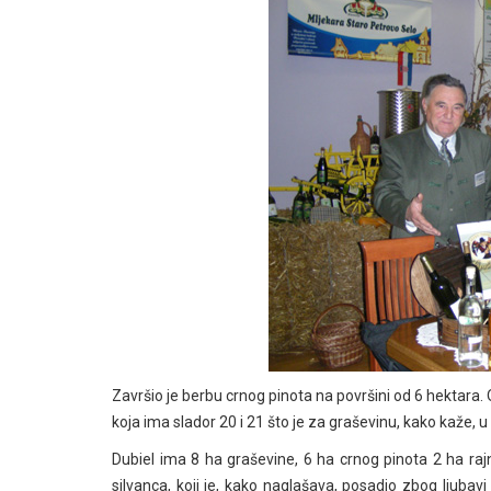
Završio je berbu crnog pinota na površini od 6 hektara. O
koja ima slador 20 i 21 što je za graševinu, kako kaže, 
Dubiel ima 8 ha graševine, 6 ha crnog pinota 2 ha raj
silvanca, koji je, kako naglašava, posadio zbog ljubav