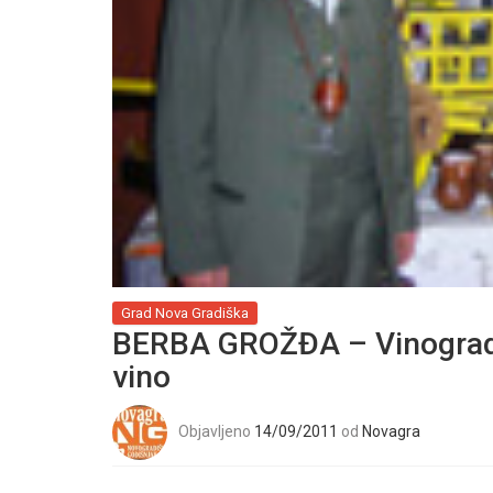
Grad Nova Gradiška
BERBA GROŽĐA – Vinogradari
vino
Objavljeno
14/09/2011
od
Novagra