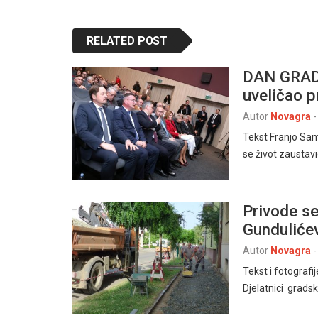
RELATED POST
DAN GRAD
uveličao p
Autor
Novagra
-
Tekst Franjo Sa
se život zaustavio
Privode se
Gundulićev
Autor
Novagra
-
Tekst i fotogra
Djelatnici grads