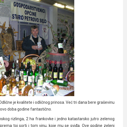
dlične je kvalitete i odličnog prinosa. Već tri dana bere graševinu
u ovo doba godine fantastično.
nskog rizlinga, 2 ha frankovke i jedno katastarsko jutro zelenog
i prema toj sorti i tom vinu, koje mu se sviđa. Ove godine zeleni