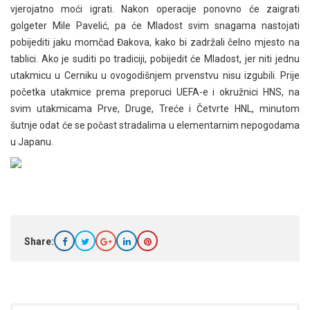
vjerojatno moći igrati. Nakon operacije ponovno će zaigrati
golgeter Mile Pavelić, pa će Mladost svim snagama nastojati
pobijediti jaku momčad Đakova, kako bi zadržali čelno mjesto na
tablici. Ako je suditi po tradiciji, pobijedit će Mladost, jer niti jednu
utakmicu u Cerniku u ovogodišnjem prvenstvu nisu izgubili. Prije
početka utakmice prema preporuci UEFA-e i okružnici HNS, na
svim utakmicama Prve, Druge, Treće i Četvrte HNL, minutom
šutnje odat će se počast stradalima u elementarnim nepogodama
u Japanu.
Share: