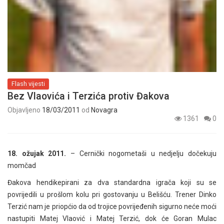
Flash vijesti
Bez Vlaovića i Terzića protiv Đakova
Objavljeno
18/03/2011
od
Novagra
1361
0
18. ožujak 2011.
– Cernički nogometaši u nedjelju dočekuju
momčad
Đakova hendikepirani za dva standardna igrača koji su se
povrijedili u prošlom kolu pri gostovanju u Belišću. Trener Dinko
Terzić nam je priopćio da od trojice povrijeđenih sigurno neće moći
nastupiti Matej Vlaović i Matej Terzić, dok će Goran Mulac