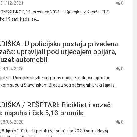
31/12/2021
0
NSKI BROD, 31. prosinca 2021. – Djevojka iz Kaniže (17)
 oko 15 sati kada se…
IŠKA -U policijsku postaju privedena
zača: upravljali pod utjecajem opijata,
uzet automobil
04/05/2026
0
džić Policijski službenici protiv obojice podnose optužne
skom sudu u Slavonskom Brodu zbog počinjenih prekršaja iz…
IŠKA / REŠETARI: Biciklist i vozač
 napuhali čak 5,13 promila
08/06/2020
0
 lipnja 2020. – U petak (5. lipnja) oko 20.30 sati u Novoj