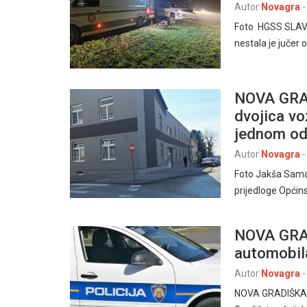
Autor
Novagra
-
Foto HGSS SLAVO
nestala je jučer
NOVA GRAD
dvojica vo
jednom od
Autor
Novagra
-
Foto Jakša Samar
prijedloge Općin
NOVA GRAD
automobila
Autor
Novagra
-
NOVA GRADIŠKA, 8.