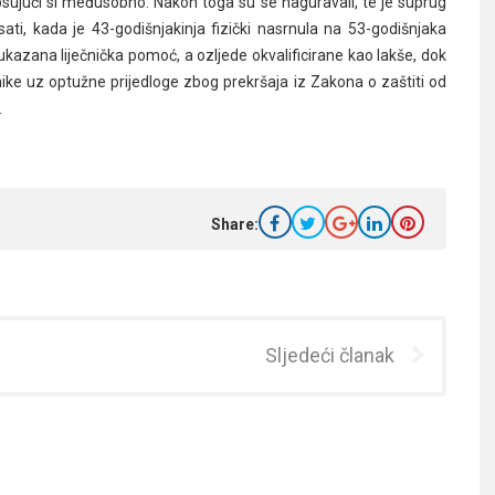
 psujući si međusobno. Nakon toga su se naguravali, te je suprug
ti, kada je 43-godišnjakinja fizički nasrnula na 53-godišnjaka
 ukazana liječnička pomoć, a ozljede okvalificirane kao lakše, dok
nike uz optužne prijedloge zbog prekršaja iz Zakona o zaštiti od
.
Share:
Sljedeći članak