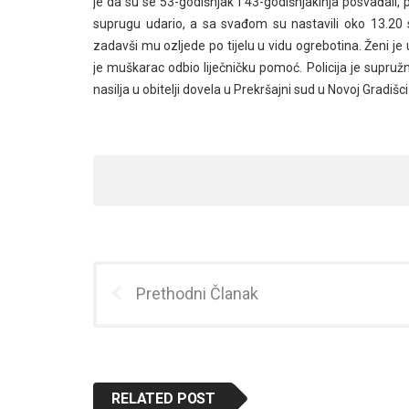
je da su se 53-godišnjak i 43-godišnjakinja posvađali,
suprugu udario, a sa svađom su nastavili oko 13.20 sa
zadavši mu ozljede po tijelu u vidu ogrebotina. Ženi je
je muškarac odbio liječničku pomoć. Policija je supruž
nasilja u obitelji dovela u Prekršajni sud u Novoj Gradišci
Prethodni Članak
RELATED POST