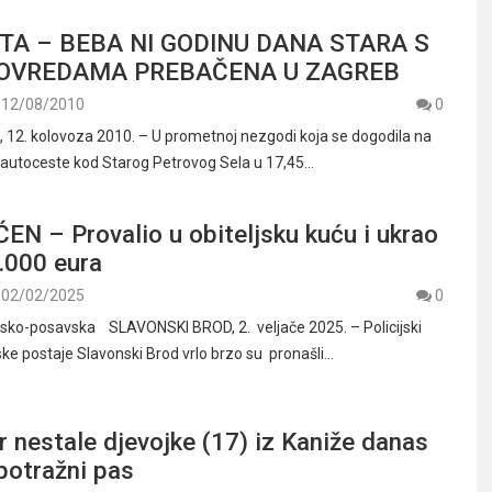
TA – BEBA NI GODINU DANA STARA S
POVREDAMA PREBAČENA U ZAGREB
12/08/2010
0
12. kolovoza 2010. – U prometnoj nezgodi koja se dogodila na
 autoceste kod Starog Petrovog Sela u 17,45…
N – Provalio u obiteljsku kuću i ukrao
.000 eura
02/02/2025
0
odsko-posavska SLAVONSKI BROD, 2. veljače 2025. – Policijski
jske postaje Slavonski Brod vrlo brzo su pronašli…
er nestale djevojke (17) iz Kaniže danas
potražni pas