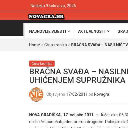
Nedjelja 9 kolovoza, 2026
NAJNOVIJE VIJESTI
AKTUALNOSTI
GRAD
Home
Crna kronika
BRAČNA SVAĐA – NASILNIŠT
Crna kronika
BRAČNA SVAĐA – NASILNI
UHIĆENJEM SUPRUŽNIKA
Objavljeno
17/02/2011
od
Novagra
NOVA GRADIŠKA, 17. veljače 2011.
– Jučer oko 06.30
nasilnički ponašali jedno prema drugome. Policijski služ