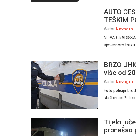
AUTO CES
TEŠKIM 
Autor
Novagra
-
NOVA GRADIŠKA, 
sjevernom traku
BRZO UHIĆE
više od 20
Autor
Novagra
-
Foto policija br
službenici Polici
Tijelo juč
pronašao 