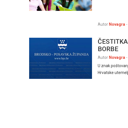
Autor
Novagra
-
ČESTITKA
BORBE
Autor
Novagra
-
U znak poštovanja
Hrvatske utemelj