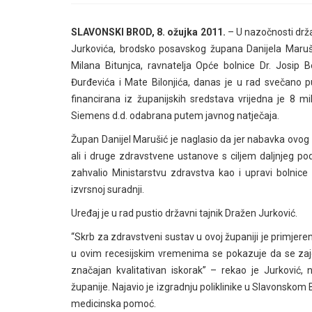
SLAVONSKI BROD, 8. ožujka 2011.
– U nazočnosti drža
Jurkovića, brodsko posavskog župana Danijela Marušić
Milana Bitunjca, ravnatelja Opće bolnice Dr. Josip B
Đurđevića i Mate Bilonjića, danas je u rad svečano p
financirana iz županijskih sredstava vrijedna je 8 mil
Siemens d.d. odabrana putem javnog natječaja.
Župan Danijel Marušić je naglasio da jer nabavka ovog
ali i druge zdravstvene ustanove s ciljem daljnjeg po
zahvalio Ministarstvu zdravstva kao i upravi bolnice 
izvrsnoj suradnji.
Uređaj je u rad pustio državni tajnik Dražen Jurković.
“Skrb za zdravstveni sustav u ovoj županiji je primjer
u ovim recesijskim vremenima se pokazuje da se zaje
značajan kvalitativan iskorak” – rekao je Jurković, 
županije. Najavio je izgradnju poliklinike u Slavonskom 
medicinska pomoć.