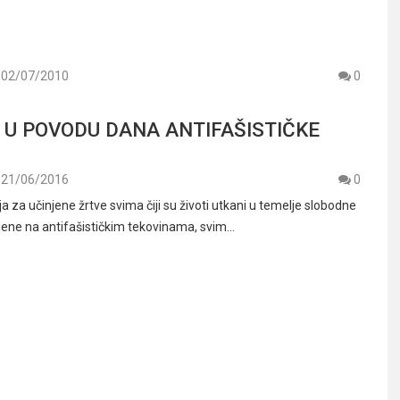
02/07/2010
0
 U POVODU DANA ANTIFAŠISTIČKE
21/06/2016
0
 za učinjene žrtve svima čiji su životi utkani u temelje slobodne
ene na antifašističkim tekovinama, svim…