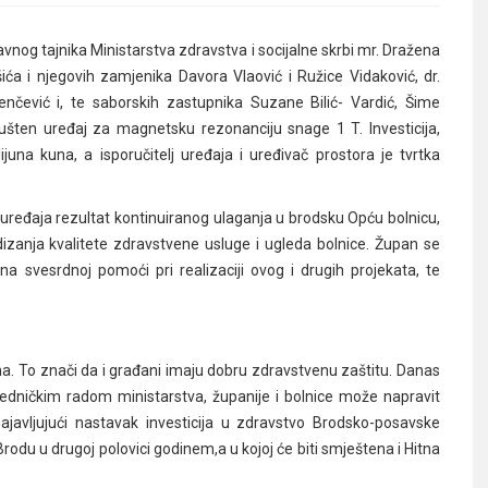
vnog tajnika Ministarstva zdravstva i socijalne skrbi mr. Dražena
a i njegovih zamjenika Davora Vlaović i Ružice Vidaković, dr.
enčević i, te saborskih zastupnika Suzane Bilić- Vardić, Šime
ušten uređaj za magnetsku rezonanciju snage 1 T. Investicija,
ijuna kuna, a isporučitelj uređaja i uređivač prostora je tvrtka
 uređaja rezultat kontinuiranog ulaganja u brodsku Opću bolnicu,
dizanja kvalitete zdravstvene usluge i ugleda bolnice. Župan se
na svesrdnoj pomoći pri realizaciji ovog i drugih projekata, te
ena. To znači da i građani imaju dobru zdravstvenu zaštitu. Danas
dničkim radom ministarstva, županije i bolnice može napravit
najavljujući nastavak investicija u zdravstvo Brodsko-posavske
Brodu u drugoj polovici godinem,a u kojoj će biti smještena i Hitna