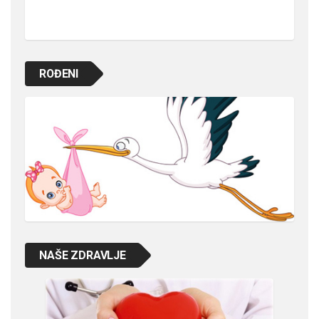
ROĐENI
NAŠE ZDRAVLJE