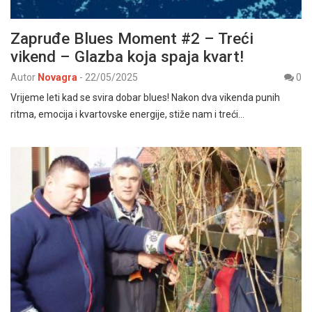
Zapruđe Blues Moment #2 – Treći
vikend – Glazba koja spaja kvart!
Autor
Novagra
-
22/05/2025
0
Vrijeme leti kad se svira dobar blues! Nakon dva vikenda punih
ritma, emocija i kvartovske energije, stiže nam i treći…