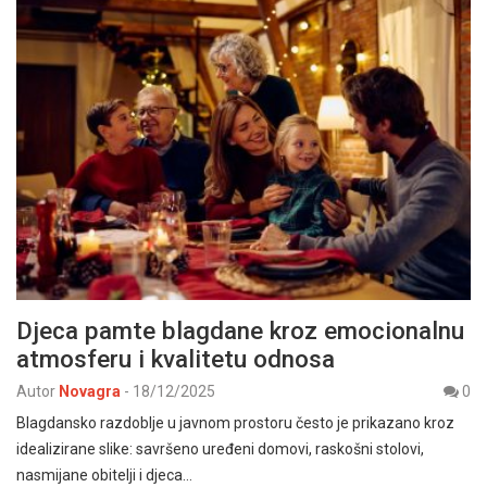
Djeca pamte blagdane kroz emocionalnu
atmosferu i kvalitetu odnosa
Autor
Novagra
-
18/12/2025
0
Blagdansko razdoblje u javnom prostoru često je prikazano kroz
idealizirane slike: savršeno uređeni domovi, raskošni stolovi,
nasmijane obitelji i djeca…