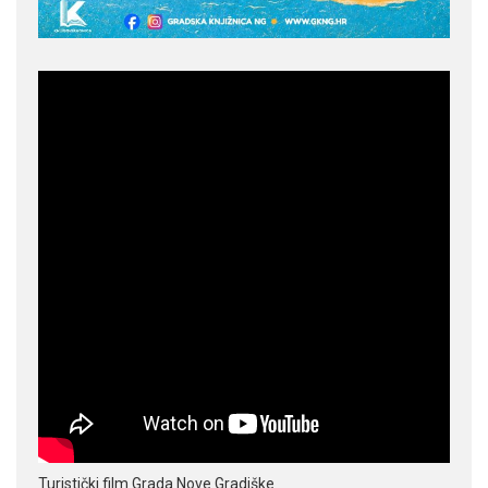
Turistički film Grada Nove Gradiške