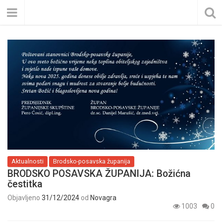
Aktualnosti
Brodsko-posavska županija
BRODSKO POSAVSKA ŽUPANIJA: Božićna
čestitka
Objavljeno
31/12/2024
od
Novagra
1003
0