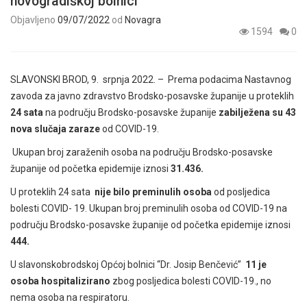
novogradiškoj bolnici
Objavljeno
09/07/2022
od
Novagra
1594
0
SLAVONSKI BROD, 9. srpnja 2022. – Prema podacima Nastavnog
zavoda za javno zdravstvo Brodsko-posavske županije u proteklih
24 sata
na području Brodsko-posavske županije
zabilježena su 43
nova slučaja zaraze
od COVID-19.
Ukupan broj zaraženih osoba na području Brodsko-posavske
županije od početka epidemije iznosi
31.436.
U proteklih 24 sata
nije bilo preminulih osoba
od posljedica
bolesti COVID- 19. Ukupan broj preminulih osoba od COVID-19 na
području Brodsko-posavske županije od početka epidemije iznosi
444.
U slavonskobrodskoj Općoj bolnici “Dr. Josip Benčević”
11 je
osoba hospitalizirano
zbog posljedica bolesti COVID-19., no
nema osoba na respiratoru.