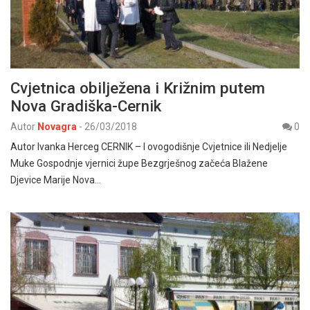
Cvjetnica obilježena i Križnim putem
Nova Gradiška-Cernik
Autor
Novagra
-
26/03/2018
0
Autor Ivanka Herceg CERNIK – I ovogodišnje Cvjetnice ili Nedjelje
Muke Gospodnje vjernici župe Bezgrješnog začeća Blažene
Djevice Marije Nova…