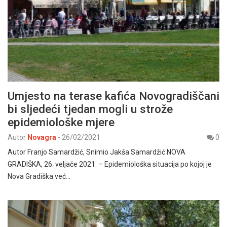
Umjesto na terase kafića Novogradiščani
bi sljedeći tjedan mogli u strože
epidemiološke mjere
Autor
Novagra
-
26/02/2021
0
Autor Franjo Samardžić, Snimio Jakša Samardžić NOVA
GRADIŠKA, 26. veljače 2021. – Epidemiološka situacija po kojoj je
Nova Gradiška već…