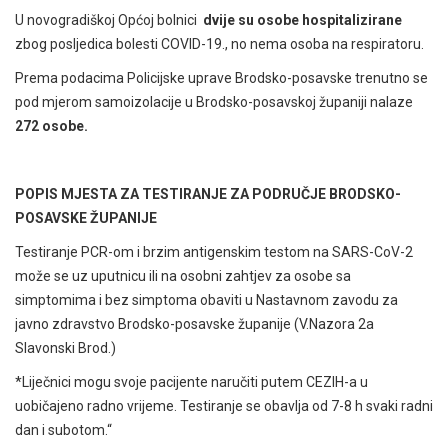
U novogradiškoj Općoj bolnici
dvije su osobe hospitalizirane
zbog posljedica bolesti COVID-19., no nema osoba na respiratoru.
Prema podacima Policijske uprave Brodsko-posavske trenutno se
pod mjerom samoizolacije u Brodsko-posavskoj županiji nalaze
272 osobe.
POPIS MJESTA ZA TESTIRANJE ZA PODRUČJE BRODSKO-
POSAVSKE ŽUPANIJE
Testiranje PCR-om i brzim antigenskim testom na SARS-CoV-2
može se uz uputnicu ili na osobni zahtjev za osobe sa
simptomima i bez simptoma obaviti u Nastavnom zavodu za
javno zdravstvo Brodsko-posavske županije (V.Nazora 2a
Slavonski Brod.)
*Liječnici mogu svoje pacijente naručiti putem CEZIH-a u
uobičajeno radno vrijeme. Testiranje se obavlja od 7-8 h svaki radni
dan i subotom.“