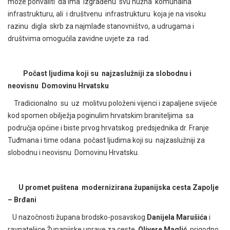
može pohvaliti da ima izgrađenu svu nužna komunalna
infrastrukturu, ali i društvenu infrastrukturu koja je na visoku
razinu digla skrb za najmlađe stanovništvo, a udrugama i
društvima omogućila zavidne uvjete za rad.
Počast ljudima koji su najzaslužniji za slobodnu i
neovisnu Domovinu Hrvatsku
Tradicionalno su uz molitvu položeni vijenci i zapaljene svijeće
kod spomen obilježja poginulim hrvatskim braniteljima sa
područja općine i biste prvog hrvatskog predsjednika dr. Franje
Tuđmana i time odana počast ljudima koji su najzaslužniji za
slobodnu i neovisnu Domovinu Hrvatsku.
U promet puštena modernizirana županijska cesta Zapolje
– Brđani
U nazočnosti župana brodsko-posavskog
Danijela Marušića
i
ravnateljice Županijske uprave za ceste
Olivere Maglić
, prigodno