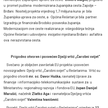
u promet puštena modernizirana županijska cesta Zapolje –
Brđani.
Nositelj projekta vrijednog 1,7 milijuna kuna je bila
Županijska uprava za ceste, a Općina Rešetari je bila partner.
Izgradnju je financirala Brodsko-posavska županija.
Modernizacijom ove ceste realizirana je višegodišnja težnja
Općine Rešetari i udovoljeno inicijativi mještana Brđani i asfaltira
ova nerazvrstana cesta.
Prigodno otvoren i posvećen Dječji vrtić „Čarobni svijet“
Svečano je obilježen završetak EU projekta i posvećen
novoizgrađeni Dječji vrtić „Čarobni svijet“ u Rešetarima. Vrtić su
prigodno otvorili
mr. sc. Davor Huška
, ravnatelj Uprave za
financije i informacijsko-telekomunikacijske sustave za u
Ministarstvu regionalnog razvoja i fondova EU,
župan Danijel
Marušić
, načelnik
Zlatko Aga
i ravnateljica Dječjeg vrtića
„Čarobni svijet“
Valentina Ivanišević
.
Projekt „Dječji vrtić Čarobni svijet u Rešetarima” vrijedan je
12