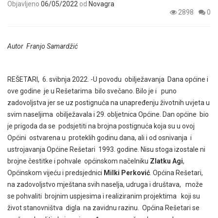
Objavljeno
06/05/2022
od
Novagra
2898
0
Autor Franjo Samardžić
REŠETARI, 6. svibnja 2022. -U povodu obilježavanja Dana općine i
ove godine je u Rešetarima bilo svečano. Bilo je i puno
zadovoljstva jer se uz postignuća na unapređenju životnih uvjeta u
svim naseljima obilježavala i 29. obljetnica Općine. Dan općine bio
je prigoda da se podsjetiti na brojna postignuća koja su u ovoj
Općini ostvarena u proteklih godinu dana, ali i od osnivanja i
ustrojavanja Općine Rešetari 1993. godine. Nisu stoga izostale ni
brojne čestitke i pohvale općinskom načelniku
Zlatku Agi
,
Općinskom vijeću i predsjednici
Milki Perković
. Općina Rešetari,
na zadovoljstvo mještana svih naselja, udruga i društava, može
se pohvaliti brojnim uspjesima i realiziranim projektima koji su
život stanovništva digla na zavidnu razinu. Općina Rešetari se