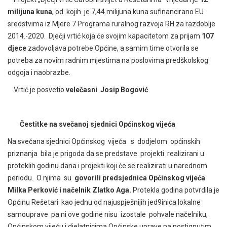
milijuna kuna
, od kojih je 7,44 milijuna kuna sufinancirano EU
sredstvima iz Mjere 7 Programa ruralnog razvoja RH za razdoblje
2014.-2020. Dječji vrtić koja će svojim kapacitetom za prijam
107
djece
zadovoljava potrebe Općine, a samim time otvorila se
potreba za novim radnim mjestima na poslovima predškolskog
odgoja i naobrazbe.
Vrtić je posvetio
velečasni Josip Bogović
.
Čestitke na svečanoj sjednici Općinskog vijeća
Na svečana sjednici Općinskog vijeća s dodjelom općinskih
priznanja bila je prigoda da se predstave projekti realizirani u
proteklih godinu dana i projekti koji će se realizirati u narednom
periodu. O njima su
govorili predsjednica Općinskog vijeća
Milka Perković i načelnik Zlatko Aga.
Protekla godina potvrdila je
Općinu Rešetari kao jednu od najuspješnijih jed9inica lokalne
samouprave pa ni ove godine nisu izostale pohvale načelniku,
Općinskom vijeću i djelatnicima Općinske uprave na postignutim