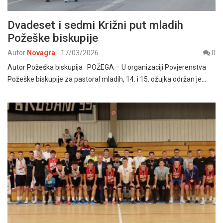
Dvadeset i sedmi Križni put mladih
Požeške biskupije
Autor
Novagra
-
17/03/2026
0
Autor Požeška biskupija POŽEGA – U organizaciji Povjerenstva
Požeške biskupije za pastoral mladih, 14. i 15. ožujka održan je…