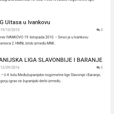
G Uitasa u Ivankovu
19/10/2010
0
iner IVANKOVO 19. listopada 2010. – Sinoć je u Ivankovu
 seniora 2. HMNL Istok između MNK…
NIJSKA LIGA SLAVONBIJE I BARANJE
12/09/2016
0
U 4. kolu Međužupanijske nogometne lige Slavonije i Baranje,
orju igrao se županijski derbi između…