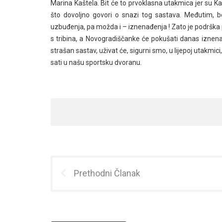
Marina Kaštela. Bit će to prvoklasna utakmica jer su K
što dovoljno govori o snazi tog sastava. Međutim, b
uzbuđenja, pa možda i – iznenađenja ! Zato je podrška
s tribina, a Novogradiščanke će pokušati danas iznenad
strašan sastav, uživat će, sigurni smo, u lijepoj utakmici,
sati u našu sportsku dvoranu.
Prethodni Članak