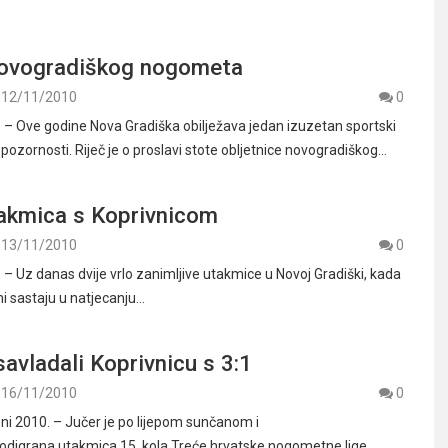
novogradiškog nogometa
12/11/2010
0
. – Ove godine Nova Gradiška obilježava jedan izuzetan sportski
pozornosti. Riječ je o proslavi stote obljetnice novogradiškog…
takmica s Koprivnicom
13/11/2010
0
 – Uz danas dvije vrlo zanimljive utakmice u Novoj Gradiški, kada
ni sastaju u natjecanju…
savladali Koprivnicu s 3:1
16/11/2010
0
ni 2010. – Jučer je po lijepom sunčanom i
digrana utakmica 15. kola Treće hrvatske nogometne lige,