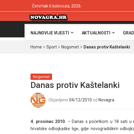
Četvrtak 6 kolovoza, 2026
NAJNOVIJE VIJESTI
AKTUALNOSTI
GRAD
Home
Sport
Nogomet
Danas protiv Kaštelanki
Nogomet
Danas protiv Kaštelanki
Objavljeno
04/12/2010
od
Novagra
4. prosinac 2010.
– Danas s početkom u 18 sati u na
hrvatske odbojkaške lige, gdje novogradiškim odbojk