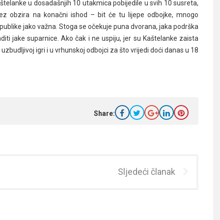
aštelanke u dosadašnjih 10 utakmica pobijedile u svih 10 susreta,
ez obzira na konačni ishod – bit će tu lijepe odbojke, mnogo
 publike jako važna. Stoga se očekuje puna dvorana, jaka podrška
iti jake suparnice. Ako čak i ne uspiju, jer su Kaštelanke zaista
 uzbudljivoj igri i u vrhunskoj odbojci za što vrijedi doći danas u 18
Share:
Sljedeći članak