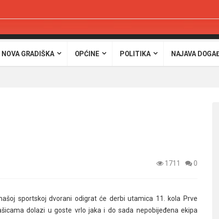
 NOVA GRADIŠKA
OPĆINE
POLITIKA
NAJAVA DOGA
1711
0
šoj sportskoj dvorani odigrat će derbi utamica 11. kola Prve
ašicama dolazi u goste vrlo jaka i do sada nepobijeđena ekipa