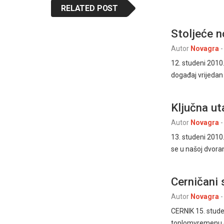
RELATED POST
Stoljeće 
Autor
Novagra
-
12. studeni 2010
događaj vrijedan 
Ključna u
Autor
Novagra
-
13. studeni 2010.
se u našoj dvora
Cerničani 
Autor
Novagra
-
CERNIK 15. stude
toplomvremenu o