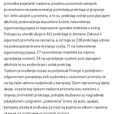
provedbe pojačanih nadzora, posebnu pozornost usmjerili
prvenstveno na sankcioniranje počinitelja prekršaja iz grupacije
tzv. četiri ubojice u prometu, a to su: prekršaji vožnje pod utjecajem
alkohola, prekoračenja dopuštene brzine, nekorištenja
sigurnosnog pojasa te nepropisne uporabe mobitela u vožnji.
Policajci su utvrdili ukupno 462 prekršaja iz domene Zakona o
sigurnosti prometa na cestama, a od toga se 238 prekršaja odnosi
na prekoračenje brzine kretanja vozila, 71 na nekorištenje
sigurnosnog pojasa, 27 na korištenje mobitela za vrijeme
upravljanja vozilom, 24 na upravljanje vozilom pod utjecajem
alkohola te su evidentirani i ostali prekršaji.
Tijekom provođenja vozači su potpisivali Prisege o poželjnom i
odgovornom ponašanju svih sudionika u cestovnom prometu te
na taj način aktivno sudjelovali u kampanji. Osim represivnog dijela
akcije, vozače koji tijekom nadzora prometa nisu zatečeni u
činjenju prometnih prekršaja, policijski službenici su nagrađivali
edukativnim i prigodnim „poklonima“ (miris za auto, upaljač,
kemijska olovka ili podloška za miš) na kojima se slikom i riječima
ukazuje na poštivanje prometnih propisa.