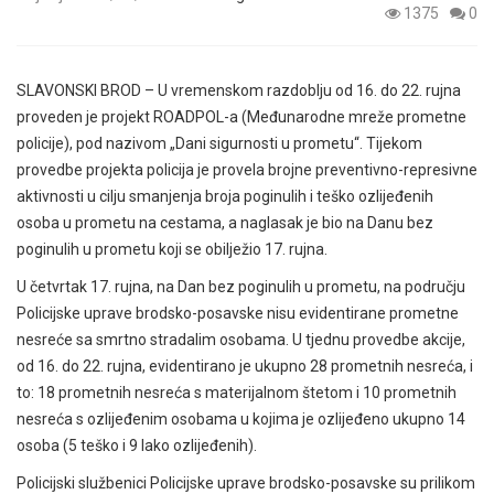
1375
0
SLAVONSKI BROD – U vremenskom razdoblju od 16. do 22. rujna
proveden je projekt ROADPOL-a (Međunarodne mreže prometne
policije), pod nazivom „Dani sigurnosti u prometu“. Tijekom
provedbe projekta policija je provela brojne preventivno-represivne
aktivnosti u cilju smanjenja broja poginulih i teško ozlijeđenih
osoba u prometu na cestama, a naglasak je bio na Danu bez
poginulih u prometu koji se obilježio 17. rujna.
U četvrtak 17. rujna, na Dan bez poginulih u prometu, na području
Policijske uprave brodsko-posavske nisu evidentirane prometne
nesreće sa smrtno stradalim osobama. U tjednu provedbe akcije,
od 16. do 22. rujna, evidentirano je ukupno 28 prometnih nesreća, i
to: 18 prometnih nesreća s materijalnom štetom i 10 prometnih
nesreća s ozlijeđenim osobama u kojima je ozlijeđeno ukupno 14
osoba (5 teško i 9 lako ozlijeđenih).
Policijski službenici Policijske uprave brodsko-posavske su prilikom