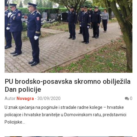
PU brodsko-posavska skromno obilježila
Dan policije
Autor
Novagra
-
30/09/2020
0
U znak sjećanja na poginule i stradale radne kolege – hrvatske
policajce i hrvatske branitelje u Domovinskom ratu, predstavnici
Policijske…