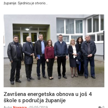
županije. Sjednicu je otvorio…
Završena energetska obnova u još 4
škole s područja županije
Autor
Novagra
-
05/05/2019
0