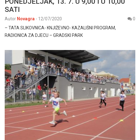
PONEDJELJAK, 13. 7. U 9,00 I U 10,00
SATI
Autor
Novagra
-
12/07/2020
0
– TATA SLIKOVNICA- KNJIŽEVNO- KAZALIŠNI PROGRAM,
RADIONICA ZA DJECU – GRADSKI PARK