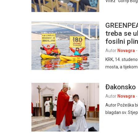
Vitez“ Gornji Bog
GREENPEA
treba se ul
fosilni pli
Autor
Novagra
-
KRK, 14. studeno
mosta, a tijekom
Đakonsko 
Autor
Novagra
-
Autor Požeška bi
blagdan sv. Stje