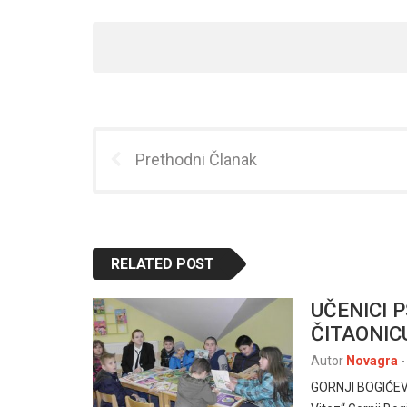
Prethodni Članak
RELATED POST
UČENICI P
ČITAONIC
Autor
Novagra
-
GORNJI BOGIĆEVCI