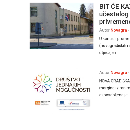
BIT ĆE KAZ
učestalog 
privremen
Autor
Novagra
-
U kontroli prome
(novogradiških re
utjecajem…
Autor
Novagra
-
NOVA GRADIŠKA, 
marginaliziranim
osposobljeno je