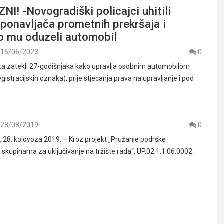
NI! -Novogradiški policajci uhitili
ponavljača prometnih prekršaja i
o mu oduzeli automobil
16/06/2023
0
ta zatekli 27-godišnjaka kako upravlja osobnim automobilom
gistracijskih oznaka), prije stjecanja prava na upravljanje i pod
28/08/2019
0
28. kolovoza 2019. – Kroz projekt „Pružanje podrške
 skupinama za uključivanje na tržište rada“, UP.02.1.1.06.0002
…