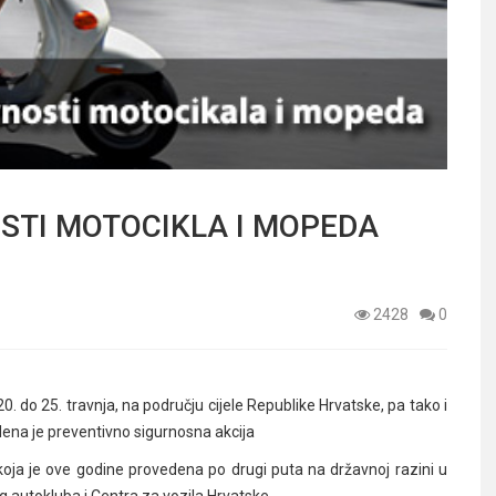
STI MOTOCIKLA I MOPEDA
2428
0
0. do 25. travnja, na području cijele Republike Hrvatske, pa tako i
ena je preventivno sigurnosna akcija
oja je ove godine provedena po drugi puta na državnoj razini u
og autokluba i Centra za vozila Hrvatske.