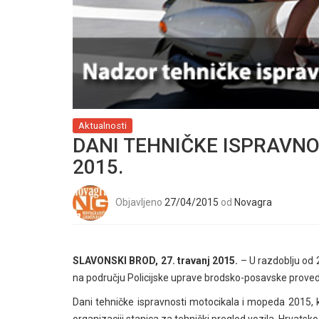
Aktualnosti
DANI TEHNIČKE ISPRAVNO
2015.
Objavljeno
27/04/2015
od
Novagra
SLAVONSKI BROD, 27. travanj 2015.
– U razdoblju od 2
na području Policijske uprave brodsko-posavske proved
Dani tehničke ispravnosti motocikala i mopeda 2015, k
organizaciji stanica za tehnički pregled vozila, Hrvatsk