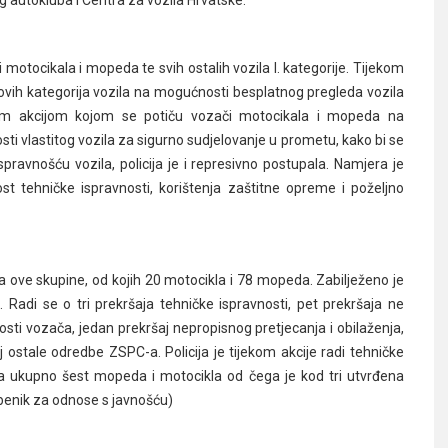
 motocikala i mopeda te svih ostalih vozila I. kategorije. Tijekom
če ovih kategorija vozila na mogućnosti besplatnog pregleda vozila
nom akcijom kojom se potiču vozači motocikala i mopeda na
i vlastitog vozila za sigurno sudjelovanje u prometu, kako bi se
avnošću vozila, policija je i represivno postupala. Namjera je
t tehničke ispravnosti, korištenja zaštitne opreme i poželjno
ila ove skupine, od kojih 20 motocikla i 78 mopeda. Zabilježeno je
 Radi se o tri prekršaja tehničke ispravnosti, pet prekršaja ne
osti vozača, jedan prekršaj nepropisnog pretjecanja i obilaženja,
j ostale odredbe ZSPC-a. Policija je tijekom akcije radi tehničke
ela ukupno šest mopeda i motocikla od čega je kod tri utvrđena
žbenik za odnose s javnošću)