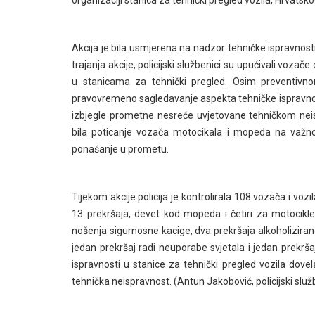
Akcija je bila usmjerena na nadzor tehničke ispravnosti
trajanja akcije, policijski službenici su upućivali voza
u stanicama za tehnički pregled. Osim preventiv
pravovremeno sagledavanje aspekta tehničke ispravnost
izbjegle prometne nesreće uvjetovane tehničkom neispr
bila poticanje vozača motocikala i mopeda na važnos
ponašanje u prometu.
Tijekom akcije policija je kontrolirala 108 vozača i voz
13 prekršaja, devet kod mopeda i četiri za motocikle.
nošenja sigurnosne kacige, dva prekršaja alkoholiziran
jedan prekršaj radi neuporabe svjetala i jedan prekrša
ispravnosti u stanice za tehnički pregled vozila dov
tehnička neispravnost. (Antun Jakobović, policijski slu