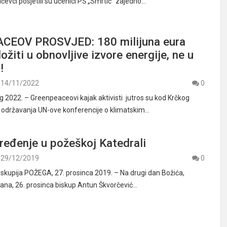
ićevci posjetili su učenici PŠ „Smrtić“ zajedno…
CEOV PROSVJED: 180 milijuna eura
ožiti u obnovljive izvore energije, ne u
n!
14/11/2022
0
g 2022. – Greenpeaceovi kajak aktivisti jutros su kod Krčkog
 održavanja UN-ove konferencije o klimatskim…
ređenje u požeškoj Katedrali
29/12/2019
0
skupija POŽEGA, 27. prosinca 2019. – Na drugi dan Božića,
pana, 26. prosinca biskup Antun Škvorčević…