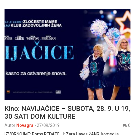
Kino: NAVIJAČICE – SUBOTA, 28. 9. U 19,
30 SATI DOM KULTURE
Autor
Novagra
-
27/09/2019
0
IZVORNO IME: Poms REDATELJ: Zara Hayes ŽANR: komedija