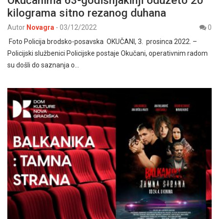
kilograma sitno rezanog duhana
Autor
Novagra
-
03/12/2022
0
Foto Policija brodsko-posavska OKUČANI, 3. prosinca 2022. –
Policijski službenici Policijske postaje Okučani, operativnim radom
su došli do saznanja o…