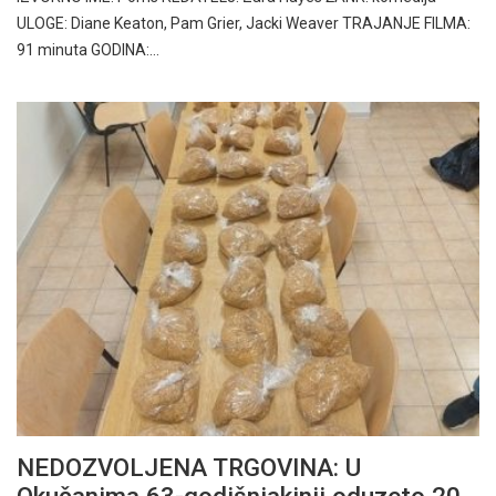
ULOGE: Diane Keaton, Pam Grier, Jacki Weaver TRAJANJE FILMA:
91 minuta GODINA:…
NEDOZVOLJENA TRGOVINA: U
Okučanima 63-godišnjakinji oduzeto 20