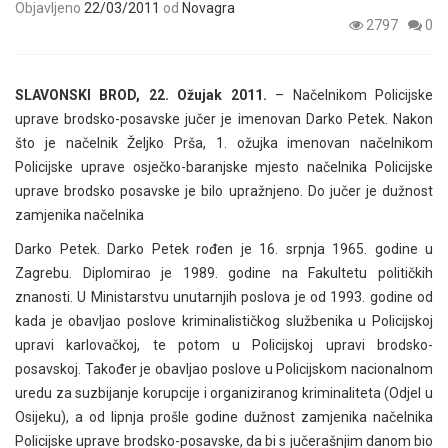
Objavljeno
22/03/2011
od
Novagra
2797
0
SLAVONSKI BROD, 22. Ožujak 2011.
– Načelnikom Policijske
uprave brodsko-posavske jučer je imenovan Darko Petek. Nakon
što je načelnik Željko Prša, 1. ožujka imenovan načelnikom
Policijske uprave osječko-baranjske mjesto načelnika Policijske
uprave brodsko posavske je bilo upražnjeno. Do jučer je dužnost
zamjenika načelnika
Darko Petek. Darko Petek rođen je 16. srpnja 1965. godine u
Zagrebu. Diplomirao je 1989. godine na Fakultetu političkih
znanosti. U Ministarstvu unutarnjih poslova je od 1993. godine od
kada je obavljao poslove kriminalističkog službenika u Policijskoj
upravi karlovačkoj, te potom u Policijskoj upravi brodsko-
posavskoj. Također je obavljao poslove u Policijskom nacionalnom
uredu za suzbijanje korupcije i organiziranog kriminaliteta (Odjel u
Osijeku), a od lipnja prošle godine dužnost zamjenika načelnika
Policijske uprave brodsko-posavske, da bi s jučerašnjim danom bio