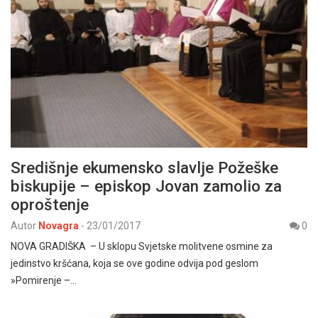
Središnje ekumensko slavlje Požeške
biskupije – episkop Jovan zamolio za
oproštenje
Autor
Novagra
-
23/01/2017
0
NOVA GRADIŠKA – U sklopu Svjetske molitvene osmine za
jedinstvo kršćana, koja se ove godine odvija pod geslom
»Pomirenje –…