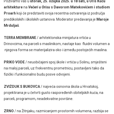
Pozivamo vas u
utorak, 25. ožujka 2025. u 18 sati, u Oris Kuću
arhitekture
na
Večeri u Orisu
s Davorom Matekovićem i studiom
Proarh
koji će predstaviti svoja recentna ostvarenja iz područja
predškolskih i školskih ustanova. Moderator predavanja je
Maroje
Mrduljaš
.
TERRA MEMBRANE
/ arhitektonska minijatura vrtića u
Drinovcima, na parceli s maslinikom, nastaje kao fluidni volumen a
njegova forma se materijalizira oko i između postojećih maslina.
PRIKO VODE
/ neuobičajeni spoj škole i vrtića u Solinu, smješteni
na maloj parceli, uz frekventnu prometnicu, postavljeni tako da
fizički i funkcionalno budu posve odvojeni.
ZVIŽDUK S BUKOVCA
/ najveća osnovna škola u Hrvatskoj,
projektirana je u četvrti gusto raspoređenih obiteljskih kuća, na
parceli, programom, neadekvatne površine.
ZRNO
/ na Žitnjaku, razmicanjem prostornih volumena, razbija se