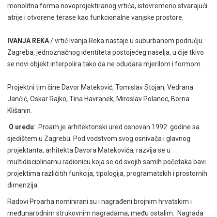
monolitna forma novoprojektiranog vrtića, istovremeno stvarajući
atrije i otvorene terase kao funkcionalne vanjske prostore.
IVANJA REKA
/ vrtić Ivanja Reka nastaje u suburbanom području
Zagreba, jednoznačnog identiteta postojećeg naselja, u čije tkivo
se novi objekt interpolira tako da ne odudara mjerilom i formom.
Projektni tim čine Davor Mateković, Tomislav Stojan, Vedrana
Jančić, Oskar Rajko, Tina Havranek, Miroslav Polanec, Borna
Klišanin.
O uredu
: Proarh je arhitektonski ured osnovan 1992. godine sa
sjedištem u Zagrebu. Pod vodstvom svog osnivača i glavnog
projektanta, arhitekta Davora Matekovića, razvija se u
multidisciplinarnu radionicu koja se od svojih samih početaka bavi
projektima različitih funkcija, tipologija, programatskih i prostornih
dimenzija.
Radovi Proarha nominirani su i nagrađeni brojnim hrvatskim i
međunarodnim strukovnim nagradama, među ostalim: Nagrada