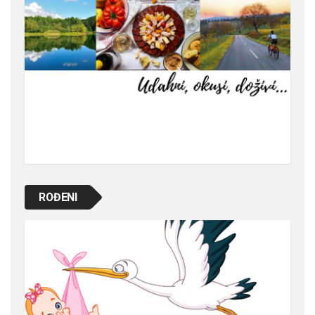
ROĐENI