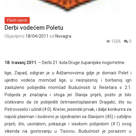
Flash vijesti
Derbi vodećem Poletu
Objavljeno
18/04/2011
od
Novagra
1506
0
18. travanj 2011.
– Derbi 21. kola Druge županijske nogometne
lige, Zapad, odigran je u Adžamovcima gdje je domaći Polet i
ujedno vodeća momčad lige, u neizvjesnoj i borbenoj igri
zasluženo pobijedila momčad Budućnosti iz Rešetara s 2:1.
Pobjeda je značajna i stoga jer Slavija prijeti, pošto je bilo
očekivano da će pobijediti četrnaestoplasirani Dragalić, što su
Petrovoselci i učinili (4:0). Krečer, jesenski prvak, i dalje konkurira za
najviši plasman i bodovno je izjednačen sa Slavijom (45) i ozbiljno
prijeti, što, usotalom, pokazuje i visokom pobjedom (4:1) ovog
vikenda na gostovanju u Tisovcu. Budućnost je porazom u