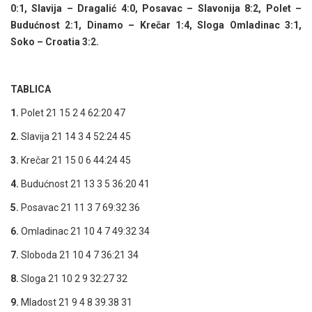
0:1, Slavija – Dragalić 4:0, Posavac – Slavonija 8:2, Polet –
Budućnost 2:1, Dinamo – Krečar 1:4, Sloga Omladinac 3:1,
Soko – Croatia 3:2.
TABLICA
1.
Polet 21 15 2 4 62:20 47
2.
Slavija 21 14 3 4 52:24 45
3.
Krečar 21 15 0 6 44:24 45
4.
Budućnost 21 13 3 5 36:20 41
5.
Posavac 21 11 3 7 69:32 36
6.
Omladinac 21 10 4 7 49:32 34
7.
Sloboda 21 10 4 7 36:21 34
8.
Sloga 21 10 2 9 32:27 32
9.
Mladost 21 9 4 8 39.38 31