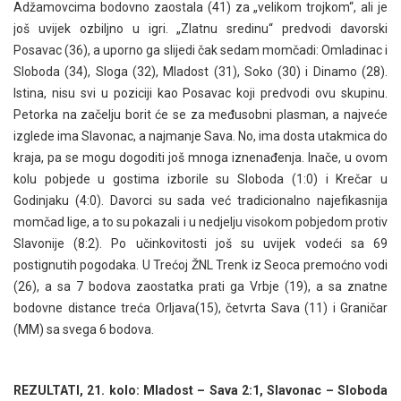
Adžamovcima bodovno zaostala (41) za „velikom trojkom“, ali je
još uvijek ozbiljno u igri. „Zlatnu sredinu“ predvodi davorski
Posavac (36), a uporno ga slijedi čak sedam momčadi: Omladinac i
Sloboda (34), Sloga (32), Mladost (31), Soko (30) i Dinamo (28).
Istina, nisu svi u poziciji kao Posavac koji predvodi ovu skupinu.
Petorka na začelju borit će se za međusobni plasman, a najveće
izglede ima Slavonac, a najmanje Sava. No, ima dosta utakmica do
kraja, pa se mogu dogoditi još mnoga iznenađenja. Inače, u ovom
kolu pobjede u gostima izborile su Sloboda (1:0) i Krečar u
Godinjaku (4:0). Davorci su sada već tradicionalno najefikasnija
momčad lige, a to su pokazali i u nedjelju visokom pobjedom protiv
Slavonije (8:2). Po učinkovitosti još su uvijek vodeći sa 69
postignutih pogodaka. U Trećoj ŽNL Trenk iz Seoca premoćno vodi
(26), a sa 7 bodova zaostatka prati ga Vrbje (19), a sa znatne
bodovne distance treća Orljava(15), četvrta Sava (11) i Graničar
(MM) sa svega 6 bodova.
REZULTATI, 21. kolo: Mladost – Sava 2:1, Slavonac – Sloboda