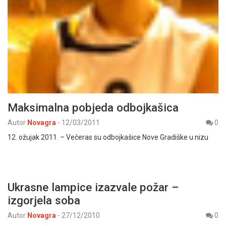
Maksimalna pobjeda odbojkašica
Autor
Novagra
-
12/03/2011
0
12. ožujak 2011. – Večeras su odbojkašice Nove Gradiške u nizu
Ukrasne lampice izazvale požar –
izgorjela soba
Autor
Novagra
-
27/12/2010
0