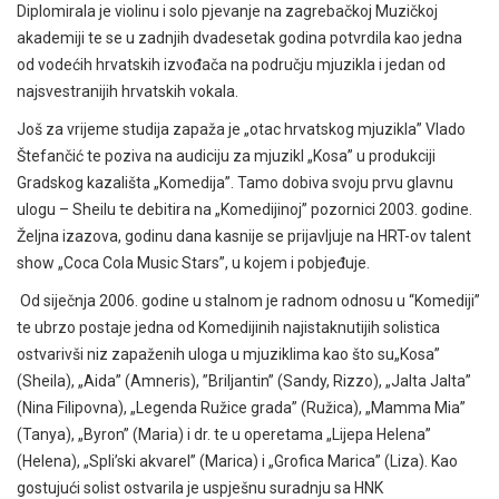
Diplomirala je violinu i solo pjevanje na zagrebačkoj Muzičkoj
akademiji te se u zadnjih dvadesetak godina potvrdila kao jedna
od vodećih hrvatskih izvođača na području mjuzikla i jedan od
najsvestranijih hrvatskih vokala.
Još za vrijeme studija zapaža je „otac hrvatskog mjuzikla” Vlado
Štefančić te poziva na audiciju za mjuzikl „Kosa” u produkciji
Gradskog kazališta „Komedija”. Tamo dobiva svoju prvu glavnu
ulogu – Sheilu te debitira na „Komedijinoj” pozornici 2003. godine.
Željna izazova, godinu dana kasnije se prijavljuje na HRT-ov talent
show „Coca Cola Music Stars”, u kojem i pobjeđuje.
Od siječnja 2006. godine u stalnom je radnom odnosu u “Komediji”
te ubrzo postaje jedna od Komedijinih najistaknutijih solistica
ostvarivši niz zapaženih uloga u mjuziklima kao što su„Kosa”
(Sheila), „Aida” (Amneris), ”Briljantin” (Sandy, Rizzo), „Jalta Jalta”
(Nina Filipovna), „Legenda Ružice grada” (Ružica), „Mamma Mia”
(Tanya), „Byron” (Maria) i dr. te u operetama „Lijepa Helena”
(Helena), „Spli’ski akvarel” (Marica) i „Grofica Marica” (Liza). Kao
gostujući solist ostvarila je uspješnu suradnju sa HNK