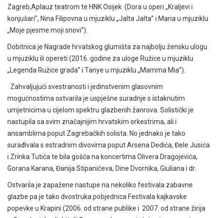
Zagreb,Aplauz teatrom te HNK Osijek (Dora u operi „Kraljevi i
konjušari”, Nina Filipovna u mjuziklu „Jalta Jalta” i Maria u mjuziklu
„Moje pjesme moji snovi”).
Dobitnica je Nagrade hrvatskog glumišta za najbolju žensku ulogu
u mjuziklu ili opereti (2016. godine za uloge Ružice u mjuziklu
„Legenda Ružice grada” i Tanye u mjuziklu „Mamma Mia”).
Zahvaljujući svestranosti i jedinstvenim glasovnim
mogućnostima ostvarila je uspješne suradnje s istaknutim
umjetnicima u cijelom spektru glazbenih žanrova. Solistički je
nastupila sa svim značajnijim hrvatskim orkestrima, ali i
ansamblima poput Zagrebačkih solista. No jednako je tako
surađivala s estradnim divovima poput Arsena Dedića, Đele Jusića
i Zrinka Tutića te bila gošća na koncertima Olivera Dragojevića,
Gorana Karana, Đanija Stipaničeva, Dine Dvornika, Giuliana i dr.
Ostvarila je zapažene nastupe na nekoliko festivala zabavne
glazbe pa je tako dvostruka pobjednica Festivala kajkavske
popevke u Krapini (2006. od strane publike i 2007. od strane žirija