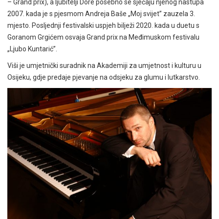
– Grand prix), a ljubitelji Dore posebno se sjećaju njenog nastupa
2007. kada je s pjesmom Andreja Baše „Moj svijet” zauzela 3.
mjesto. Posljednji festivalski uspjeh bilježi 2020. kada u duetu s
Goranom Grgićem osvaja Grand prix na Međimuskom festivalu
„Ljubo Kuntarić”.
Viši je umjetnički suradnik na Akademiji za umjetnost i kulturu u
Osijeku, gdje predaje pjevanje na odsjeku za glumu i lutkarstvo.