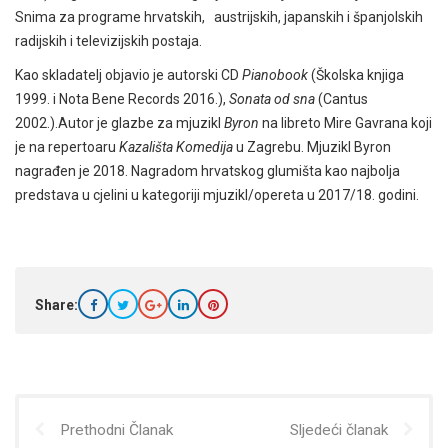
Snima za programe hrvatskih, austrijskih, japanskih i španjolskih
radijskih i televizijskih postaja.
Kao skladatelj objavio je autorski CD
Pianobook
(Školska knjiga
1999. i Nota Bene Records 2016.),
Sonata od sna
(Cantus
2002.).Autor je glazbe za mjuzikl
Byron
na libreto Mire Gavrana koji
je na repertoaru
Kazališta Komedija
u Zagrebu. Mjuzikl Byron
nagrađen je 2018. Nagradom hrvatskog glumišta kao najbolja
predstava u cjelini u kategoriji mjuzikl/opereta u 2017/18. godini.
Share:
Prethodni Članak
Sljedeći članak