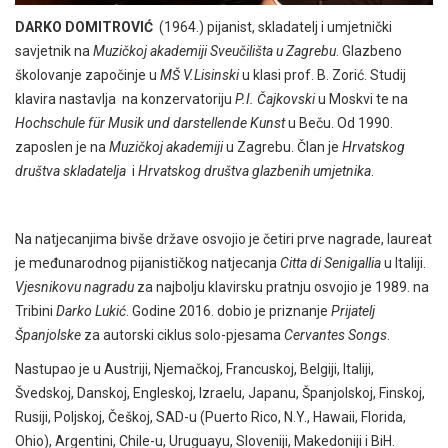
DARKO DOMITROVIĆ
(1964.) pijanist, skladatelj i umjetnički
savjetnik na
Muzičkoj akademiji Sveučilišta u Zagrebu
. Glazbeno
školovanje započinje u
MŠ V.Lisinski
u klasi prof. B. Zorić. Studij
klavira nastavlja na konzervatoriju
P.I. Čajkovski
u Moskvi te na
Hochschule für Musik und darstellende Kunst
u Beču. Od 1990.
zaposlen je na
Muzičkoj akademiji
u Zagrebu. Član je
Hrvatskog
društva skladatelja
i
Hrvatskog društva glazbenih umjetnika
.
Na natjecanjima bivše države osvojio je četiri prve nagrade, laureat
je međunarodnog pijanističkog natjecanja
Citta di Senigallia
u Italiji.
Vjesnikovu nagradu
za najbolju klavirsku pratnju osvojio je 1989. na
Tribini
Darko Lukić
. Godine 2016. dobio je priznanje
Prijatelj
Španjolske
za autorski ciklus solo-pjesama
Cervantes Songs
.
Nastupao je u Austriji, Njemačkoj, Francuskoj, Belgiji, Italiji,
Švedskoj, Danskoj, Engleskoj, Izraelu, Japanu, Španjolskoj, Finskoj,
Rusiji, Poljskoj, Češkoj, SAD-u (Puerto Rico, N.Y., Hawaii, Florida,
Ohio), Argentini, Chile-u, Uruguayu, Sloveniji, Makedoniji i BiH.