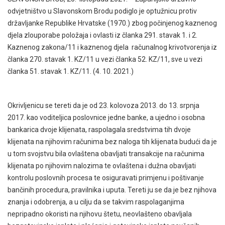
odvjetništvo u Slavonskom Brodu podiglo je optužnicu protiv
državljanke Republike Hrvatske (1970.) zbog počinjenog kaznenog
djela zlouporabe položaja i ovlasti iz članka 291. stavak 1. i 2.
Kaznenog zakona/11 i kaznenog djela računalnog krivotvorenja iz
članka 270. stavak 1. KZ/11 u vezi članka 52. KZ/11, sve u vezi
članka 51. stavak 1. KZ/11. (4. 10. 2021.)
Okrivljenicu se tereti da je od 23. kolovoza 2013. do 13. srpnja
2017. kao voditeljica poslovnice jedne banke, a ujedno i osobna
bankarica dvoje klijenata, raspolagala sredstvima tih dvoje
klijenata na njihovim računima bez naloga tih klijenata budući da je
u tom svojstvu bila ovlaštena obavljati transakcije na računima
klijenata po njihovim nalozima te ovlaštena i dužna obavljati
kontrolu poslovnih procesa te osiguravati primjenu i poštivanje
bančinih procedura, pravilnika i uputa. Tereti ju se da je bez njihova
znanja i odobrenja, a u cilju da se takvim raspolaganjima
nepripadno okoristi na njihovu štetu, neovlašteno obavljala