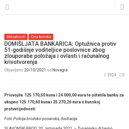
Aktualnosti
Crna kronika
DOMIŠLJATA BANKARICA: Optužnica protiv
51-godišnje voditeljice poslovnice zbog
zlouporabe položaja i ovlasti i računalnog
krivotvorenja
Objavljeno
20/10/2021
od
Novagra
3924
0
Prisvojila 125.170,50 kuna i 24.000,00 eura te oštetila banku za
ukupno 125.170,60 kuna i 25.270,26 eura u kunskoj
protuvrijednosti
Foto Policija brodsko-posavska, Ilustracija
SLAVONSKI BROD, 20. listopada 2021. – Županijsko državno