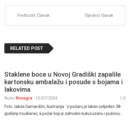
Prethodni Članak
Sljedeći članak
RELATED POST
Staklene boce u Novoj Gradiški zapalile
kartonsku ambalažu i posude s bojama i
lakovima
Autor
Novagra
-
10/07/2024
0
Foto Jakša Samardžić, Ilustracija U požaru je lakše ozlijeđen 38-
godišnji muškarac, a požar koji je zahvatio kukuruzanu i pušnicu…