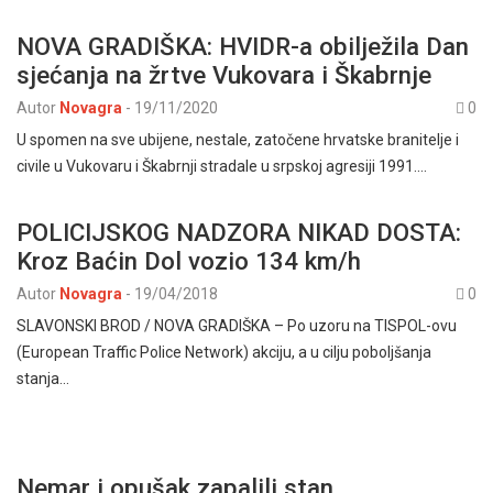
NOVA GRADIŠKA: HVIDR-a obilježila Dan
sjećanja na žrtve Vukovara i Škabrnje
Autor
Novagra
-
19/11/2020
0
U spomen na sve ubijene, nestale, zatočene hrvatske branitelje i
civile u Vukovaru i Škabrnji stradale u srpskoj agresiji 1991.…
POLICIJSKOG NADZORA NIKAD DOSTA:
Kroz Baćin Dol vozio 134 km/h
Autor
Novagra
-
19/04/2018
0
SLAVONSKI BROD / NOVA GRADIŠKA – Po uzoru na TISPOL-ovu
(European Traffic Police Network) akciju, a u cilju poboljšanja
stanja…
Nemar i opušak zapalili stan