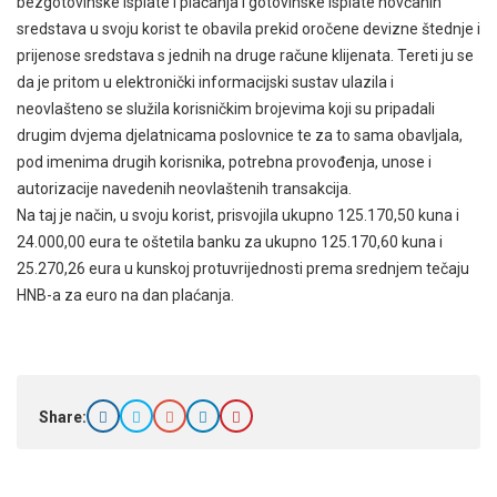
bezgotovinske isplate i plaćanja i gotovinske isplate novčanih
sredstava u svoju korist te obavila prekid oročene devizne štednje i
prijenose sredstava s jednih na druge račune klijenata. Tereti ju se
da je pritom u elektronički informacijski sustav ulazila i
neovlašteno se služila korisničkim brojevima koji su pripadali
drugim dvjema djelatnicama poslovnice te za to sama obavljala,
pod imenima drugih korisnika, potrebna provođenja, unose i
autorizacije navedenih neovlaštenih transakcija.
Na taj je način, u svoju korist, prisvojila ukupno 125.170,50 kuna i
24.000,00 eura te oštetila banku za ukupno 125.170,60 kuna i
25.270,26 eura u kunskoj protuvrijednosti prema srednjem tečaju
HNB-a za euro na dan plaćanja.
Share: