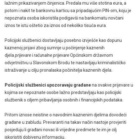
lažnim prikazivanjem činjenica. Predala mu više stotina eura, a
potom i nakit te bankovnu karticu sa pripadajućim PIN-om, koju je
nepoznata osoba iskoristila podigavši na bankomatu novčani
iznos te istu oštetio za iznos od nekoliko tisuća eura.
Policijski službenici dostavljaju posebno izvješće kao dopunu
kaznenoj prijavi zbog sumnje u počinjenje kaznenih
djela
prijevare
i
računalne prijevare
Općinskom državnom
odvjetništvu u Slavonskom Brodu te nastavljaju kriminalističko
istraživanje u cilju pronalaska počinitelja kaznenih djela.
Policijski službenici upozoravaju građane
na ovakve prijevare u
kojima se nepoznate osobe lažno predstavljaju kao policijski
službenik s ciljem pribavljanja osobnih i financijskih podataka.
Pritom iznose neistine o navodnim kaznenim djelima dovodeći
građane u zabludu. Prevaranti na takav način nastoje provjeriti
posjeduju li građani novac ili vrijedne predmete te im je cilj
iskoristiti dobivenu informaciju.