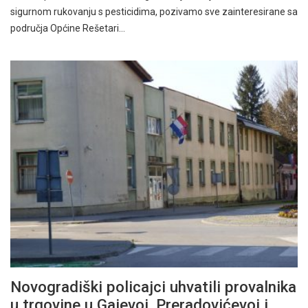
sigurnom rukovanju s pesticidima, pozivamo sve zainteresirane sa
područja Općine Rešetari…
Novogradiški policajci uhvatili provalnika
u trgovine u Gajevoj, Preradovićevoj i