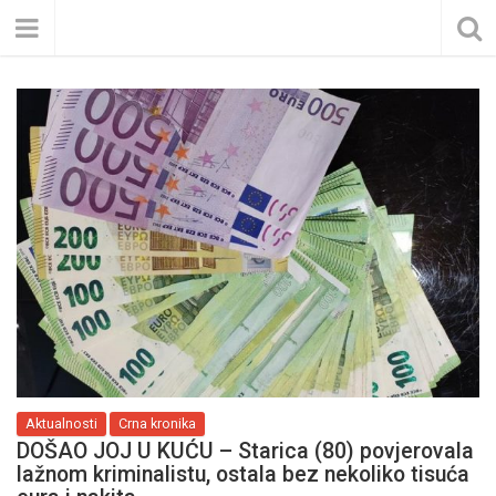
Aktualnosti
Crna kronika
DOŠAO JOJ U KUĆU – Starica (80) povjerovala
lažnom kriminalistu, ostala bez nekoliko tisuća