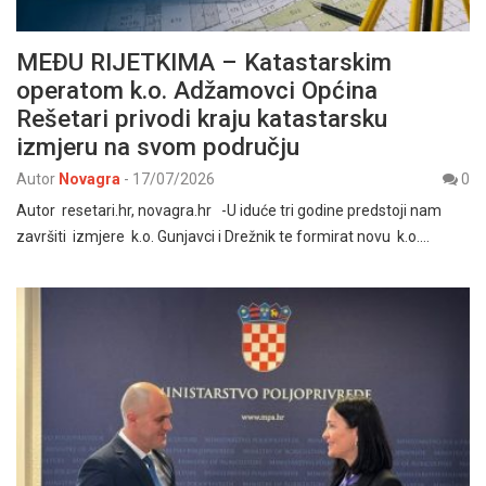
MEĐU RIJETKIMA – Katastarskim
operatom k.o. Adžamovci Općina
Rešetari privodi kraju katastarsku
izmjeru na svom području
Autor
Novagra
-
17/07/2026
0
Autor resetari.hr, novagra.hr -U iduće tri godine predstoji nam
završiti izmjere k.o. Gunjavci i Drežnik te formirat novu k.o.…