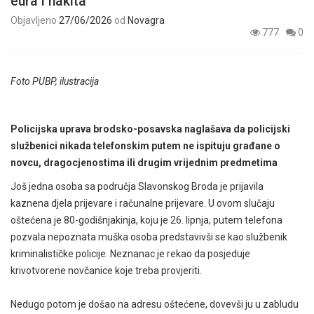
eura i nakita
Objavljeno
27/06/2026
od
Novagra
777
0
Foto PUBP, ilustracija
Policijska uprava brodsko-posavska naglašava da policijski
službenici nikada telefonskim putem ne ispituju građane o
novcu, dragocjenostima ili drugim vrijednim predmetima
Još jedna osoba sa područja Slavonskog Broda je prijavila
kaznena djela prijevare i računalne prijevare. U ovom slučaju
oštećena je 80-godišnjakinja, koju je 26. lipnja, putem telefona
pozvala nepoznata muška osoba predstavivši se kao službenik
kriminalističke policije. Neznanac je rekao da posjeduje
krivotvorene novčanice koje treba provjeriti.
Nedugo potom je došao na adresu oštećene, dovevši ju u zabludu