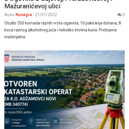
Mažuranićevoj ulici
Autor
Novagra
-
21/01/2022
0
Otuđio 350 komada raznih vrsta cigareta, 10 pakiranja duhana, 8
boca raznog alkoholnog pića i nekoliko stotina kuna. Pričinjena
materijalna…