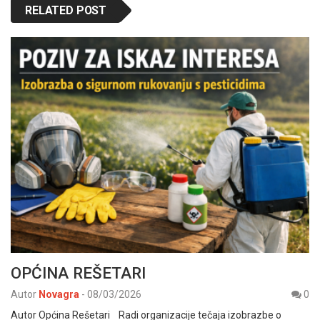
RELATED POST
OPĆINA REŠETARI
Autor
Novagra
-
08/03/2026
0
Autor Općina Rešetari Radi organizacije tečaja izobrazbe o