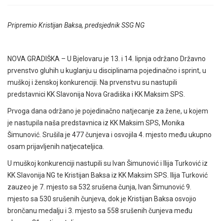
Pripremio Kristijan Baksa, predsjednik SSG NG
NOVA GRADIŠKA – U Bjelovaru je 13. i 14. lipnja održano Državno
prvenstvo gluhih u kuglanju u disciplinama pojedinačno i sprint, u
muškoj i ženskoj konkurenciji. Na prvenstvu su nastupili
predstavnici KK Slavonija Nova Gradiška i KK Maksim SPS.
Prvoga dana održano je pojedinačno natjecanje za žene, u kojem
je nastupila naša predstavnica iz KK Maksim SPS, Monika
Šimunović. Srušila je 477 čunjeva i osvojila 4. mjesto među ukupno
osam prijavljenih natjecateljica.
U muškoj konkurenciji nastupili su Ivan Šimunović i Ilija Turković iz
KK Slavonija NG te Kristijan Baksa iz KK Maksim SPS. Ilija Turković
zauzeo je 7. mjesto sa 532 srušena čunja, Ivan Šimunović 9.
mjesto sa 530 srušenih čunjeva, dok je Kristijan Baksa osvojio
brončanu medalju i 3. mjesto sa 558 srušenih čunjeva među