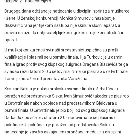
ukupno 21 natjecateljem.
Drugoga dana održano je natjecanje u disciplini sprint za muškarce
i žene. U ženskoj konkurenciji Monika Šimunović nažalost je
diskvalificirana jer tijekom nastupa nije skinula slušni aparat, a
pravila nalažu da natjecatelj tijekom igre ne smije koristiti slušni
aparat.
U muškoj konkurenciji svi naši predstavnici uspješno su prošli
kvalifikacije i plasirali se u osminu finala. Ilija Turković je u osmini
finala igrao protiv svog klupskog suigrača Dragana Blaževića te ga
svladao rezultatom 2:0 u setovima, čime se plasirao u četvrtfinale.
Tamo je poražen od predstavnika Varaždina.
Kristijan Baksa je nakon prolaska osmine finala u četvrtfinalu
poražen od predstavnika Siska. Ivan Šimunović također se plasirao
u četvrtfinale nakon pobjede nad predstavnikom Bjelovara u
osmini finala. U četvrtfinalu je bio bolji od svog klupskog suigrača
Darka Jozipovića rezultatom 2:0 u setovima te se plasirao u
polufinale. U polufinalu je poražen od predstavnika Siska, a
natjecanje je završio osvajanjem brončane medalje u disciplini