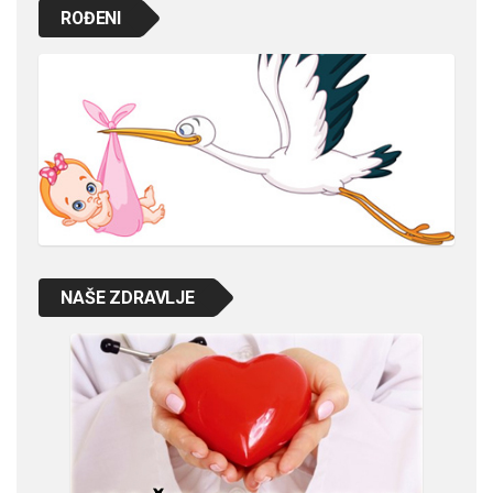
ROĐENI
NAŠE ZDRAVLJE