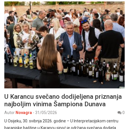
U Karancu svečano dodijeljena priznanja
najboljim vinima Šampiona Dunava
Autor
Novagra
-
31/05/2026
0
U Osijeku, 30. svibnja 2026. godine – U Interpretacijskom centru
baranjske baštine u Karancu sinoć je održana svečana dodjela