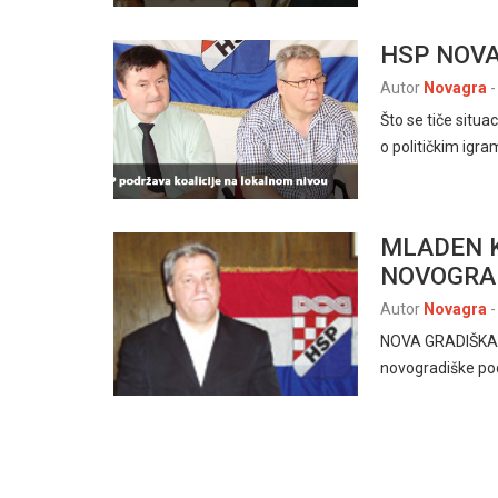
HSP NOVA
Autor
Novagra
-
Što se tiče situa
o političkim igr
MLADEN 
NOVOGRAD
Autor
Novagra
-
NOVA GRADIŠKA, 2
novogradiške pod