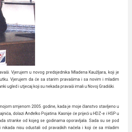
avaši. Vjerujem u novog predsjednika Mladena Kaužljara, koji je
nutku. Vjerujem da će sa starim pravašima i sa novim i mladim
anki ugled i utjecaj koji su nekada pravaši imali u Novoj Gradiški.
je mojom smjenom 2005. godine, kada je moje članstvo stavljeno u
ajnića, dolazi Anđelko Pojatina. Kasnije će prijeći u HDZ-e i HSP u
rada stranke od kojeg se godinama oporavljala. Sada su se pod
i nikada nisu odustali od pravaških načela i koji će sa mladim