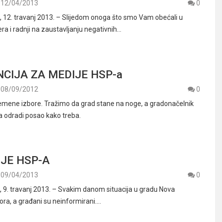
12/04/2013
0
12. travanj 2013. – Slijedom onoga što smo Vam obećali u
a i radnji na zaustavljanju negativnih…
CIJA ZA MEDIJE HSP-a
08/09/2012
0
emene izbore. Tražimo da grad stane na noge, a gradonačelnik
 odradi posao kako treba.
JE HSP-A
09/04/2013
0
9. travanj 2013. – Svakim danom situacija u gradu Nova
ora, a građani su neinformirani.…