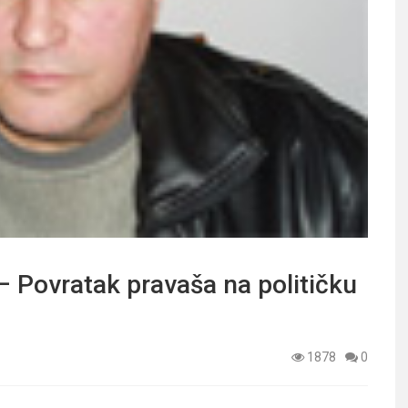
Povratak pravaša na političku
1878
0