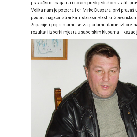
pravaškim snagama i novim predsjednikom vratiti prava
Velika nam je potpora i dr. Mirko Duspara, prvi pravaš
postao najjača stranka i obnaša vlast u Slavonsko
županije i pripremamo se za parlamentarne izbore na 
rezultat i izboriti mjesta u saborskim klupama – kazao je