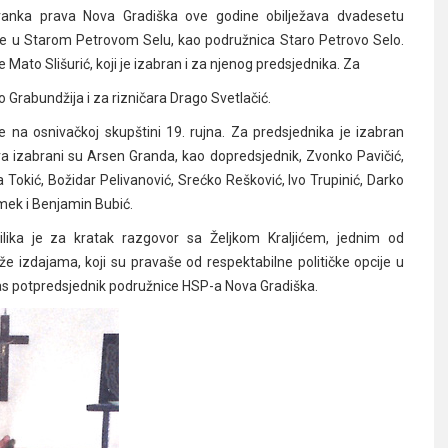
anka prava Nova Gradiška ove godine obilježava dvadesetu
ine u Starom Petrovom Selu, kao podružnica Staro Petrovo Selo.
e Mato Slišurić, koji je izabran i za njenog predsjednika. Za
 Grabundžija i za rizničara Drago Svetlačić.
 na osnivačkoj skupštini 19. rujna. Za predsjednika je izabran
ora izabrani su Arsen Granda, kao dopredsjednik, Zvonko Pavičić,
ija Tokić, Božidar Pelivanović, Srećko Rešković, Ivo Trupinić, Darko
amek i Benjamin Bubić.
ilika je za kratak razgovor sa Željkom Kraljićem, jednim od
aže izdajama, koji su pravaše od respektabilne političke opcije u
anas potpredsjednik podružnice HSP-a Nova Gradiška.