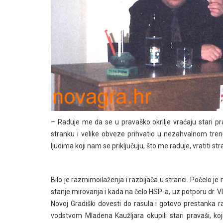
– Raduje me da se u pravaško okrilje vraćaju stari pr
stranku i velike obveze prihvatio u nezahvalnom tre
ljudima koji nam se priključuju, što me raduje, vratiti str
Bilo je razmimoilaženja i razbijača u stranci. Počelo 
stanje mirovanja i kada na čelo HSP-a, uz potporu dr. Vl
Novoj Gradiški dovesti do rasula i gotovo prestanka 
vodstvom Mladena Kaužljara okupili stari pravaši, koj