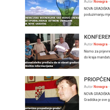
Autor
Novagra
-
NOVA GRADIŠKA, 
poduzimanju mjer
KONFEREN
Autor
Novagra
-
Nismo za prijevr
do kraja mandata
PRIOPĆEN
Autor
Novagra
-
NOVA GRADIŠKA, 
Gradiška je sve g