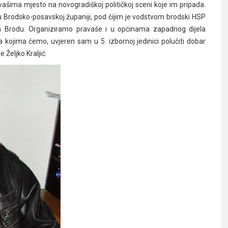
šima mjesto na novogradiškoj političkoj sceni koje im pripada.
 u Brodsko-posavskoj županiji, pod čijim je vodstvom brodski HSP
m Brodu. Organiziramo pravaše i u općinama zapadnog dijela
kojima ćemo, uvjeren sam u 5. izbornoj jedinici polučiti dobar
 Željko Kraljić.