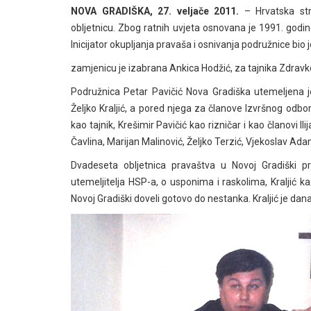
NOVA GRADIŠKA, 27. veljače 2011.
– Hrvatska str
obljetnicu. Zbog ratnih uvjeta osnovana je 1991. god
Inicijator okupljanja pravaša i osnivanja podružnice bio j
zamjenicu je izabrana Ankica Hodžić, za tajnika Zdravko
Podružnica Petar Pavičić Nova Gradiška utemeljena je
Željko Kraljić, a pored njega za članove Izvršnog odb
kao tajnik, Krešimir Pavičić kao rizničar i kao članovi Il
Čavlina, Marijan Malinović, Željko Terzić, Vjekoslav Ad
Dvadeseta obljetnica pravaštva u Novoj Gradiški pr
utemeljitelja HSP-a, o usponima i raskolima, Kraljić k
Novoj Gradiški doveli gotovo do nestanka. Kraljić je d