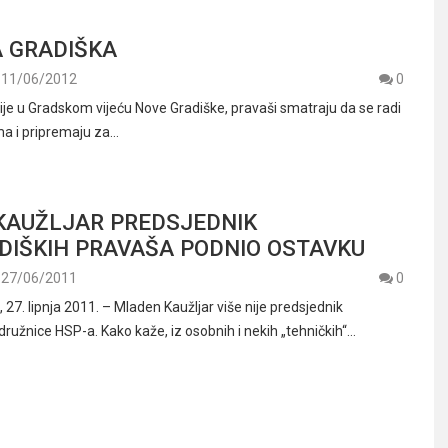
 GRADIŠKA
11/06/2012
0
cije u Gradskom vijeću Nove Gradiške, pravaši smatraju da se radi
ama i pripremaju za…
KAUŽLJAR PREDSJEDNIK
IŠKIH PRAVAŠA PODNIO OSTAVKU
27/06/2011
0
7. lipnja 2011. – Mladen Kaužljar više nije predsjednik
ružnice HSP-a. Kako kaže, iz osobnih i nekih „tehničkih“…