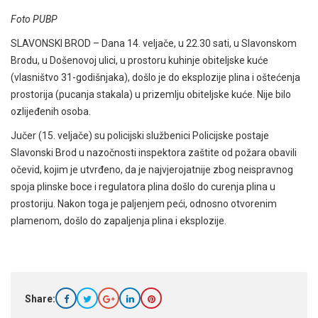
Foto PUBP
SLAVONSKI BROD – Dana 14. veljače, u 22.30 sati, u Slavonskom
Brodu, u Došenovoj ulici, u prostoru kuhinje obiteljske kuće
(vlasništvo 31-godišnjaka), došlo je do eksplozije plina i oštećenja
prostorija (pucanja stakala) u prizemlju obiteljske kuće. Nije bilo
ozlijeđenih osoba.
Jučer (15. veljače) su policijski službenici Policijske postaje
Slavonski Brod u nazočnosti inspektora zaštite od požara obavili
očevid, kojim je utvrđeno, da je najvjerojatnije zbog neispravnog
spoja plinske boce i regulatora plina došlo do curenja plina u
prostoriju. Nakon toga je paljenjem peći, odnosno otvorenim
plamenom, došlo do zapaljenja plina i eksplozije.
Share: