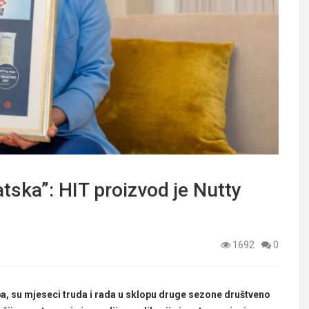
atska”: HIT proizvod je Nutty
1692
0
ba, su mjeseci truda i rada u sklopu druge sezone društveno