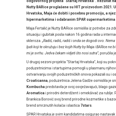
odgovornog projekta “Startaj Hrvatska”. Rezultat na 
Nutty BARice proglašene su HIT proizvodom 2021.
U
Hrvatska, Maja će dobiti i posebnu promociju, a nje
hipermarketima i odabranim SPAR supermarketima 
Maja Fertalić je Nutty BARice osmislila iz potrebe za z
situaciju i gubitak posla nakon 16 godina rada u interna
skleroza. „
Radiš, radiš, radiš i onda se dogodi ovo. Nema t
ljudi koji te okružuju i bez kojih Nutty by Maja i BARice ne 
mi je svrhu. Jedva čekam vidjeti što nosi sutra
”,
poručila j
U drugoj sezoni projekta “Startaj Hrvatska”, koji su po
poduzetnicima i startupima pomogli u plasmanu njihovi
ostvarivanju svojih poduzetničkih snova pokazali su i os
Croaticanna
, poduzetnica Jelena Gadže osmislila je s
Kombucha
predstavila je svoj osvježavajući, blago gazi
Aromatica
i prirodni deterdžent i omekšivač za rublje.
Brankica Borović svoj brend prirodne kozmetike s ba
brend smrznutih kolača i slastica
7stars
.
SPAR Hrvatska je svim kandidatima osigurao nastavak