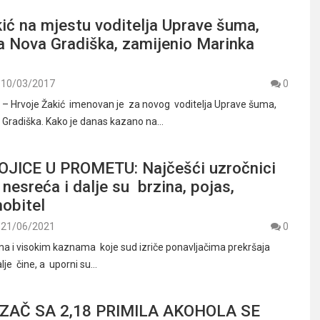
ić na mjestu voditelja Uprave šuma,
a Nova Gradiška, zamijenio Marinka
10/03/2017
0
 Hrvoje Žakić imenovan je za novog voditelja Uprave šuma,
 Gradiška. Kako je danas kazano na…
OJICE U PROMETU: Najčešći uzročnici
nesreća i dalje su brzina, pojas,
mobitel
21/06/2021
0
a i visokim kaznama koje sud izriče ponavljačima prekršaja
alje čine, a uporni su…
OZAČ SA 2,18 PRIMILA AKOHOLA SE