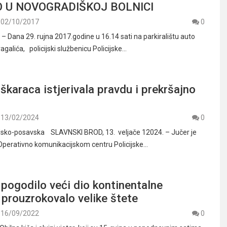
O U NOVOGRADIŠKOJ BOLNICI
02/10/2017
0
Dana 29. rujna 2017.godine u 16.14 sati na parkiralištu auto
agalića, policijski službenicu Policijske…
škaraca istjerivala pravdu i prekršajno
13/02/2024
0
odsko-posavska SLAVNSKI BROD, 13. veljače 12024. – Jučer je
 Operativno komunikacijskom centru Policijske…
pogodilo veći dio kontinentalne
 prouzrokovalo velike štete
16/09/2022
0