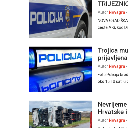
TRIJEZNI
Autor
Novagra
-
NOVA GRADIŠKA – 
ceste A-3, kod Dr
Trojica mu
prijavljena
Autor
Novagra
-
Foto Policija br
oko 15.10 sati u
Nevrijeme 
Hrvatske i
Autor
Novagra
-