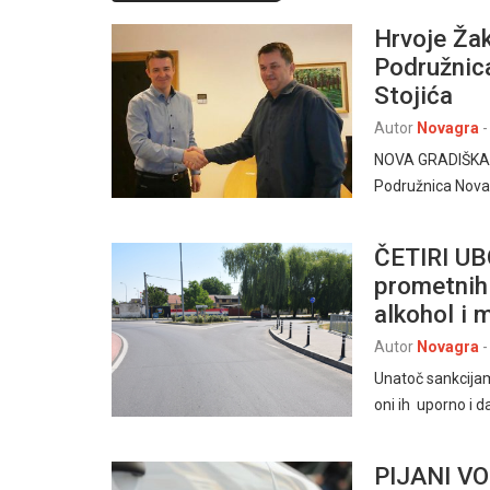
Hrvoje Žak
Podružnic
Stojića
Autor
Novagra
-
NOVA GRADIŠKA –
Podružnica Nova
ČETIRI UB
prometnih 
alkohol i 
Autor
Novagra
-
Unatoč sankcijam
oni ih uporno i d
PIJANI V