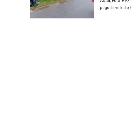
Autor, Foto: HVZ 
pogodili veći di