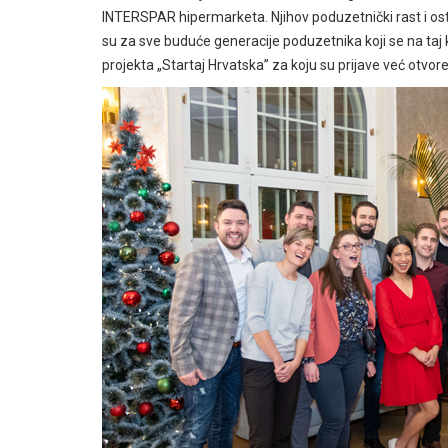
INTERSPAR hipermarketa. Njihov poduzetnički rast i ost
su za sve buduće generacije poduzetnika koji se na taj ko
projekta „Startaj Hrvatska” za koju su prijave već otvor