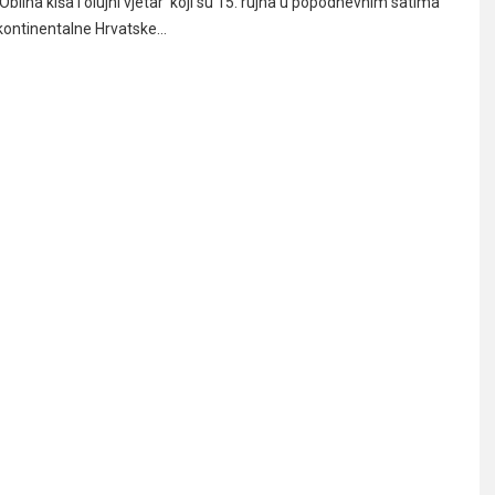
Obilna kiša i olujni vjetar koji su 15. rujna u popodnevnim satima
o kontinentalne Hrvatske…