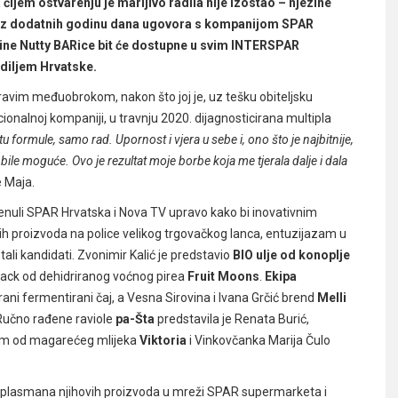
čijem ostvarenju je marljivo radila nije izostao – njezine
z dodatnih godinu dana ugovora s kompanijom SPAR
zine Nutty BARice bit će dostupne u svim INTERSPAR
diljem Hrvatske.
dravim međuobrokom, nakon što joj je, uz tešku obiteljsku
cionalnoj kompaniji, u travnju 2020. dijagnosticirana multipla
u formule, samo rad. Upornost i vjera u sebe i, ono što je najbitnije,
bi bile moguće.
Ovo je rezultat moje borbe koja me tjerala dalje i dala
e Maja.
krenuli SPAR Hrvatska i Nova TV upravo kako bi inovativnim
h proizvoda na police velikog trgovačkog lanca, entuzijazam u
tali kandidati. Zvonimir Kalić je predstavio
BIO ulje od konoplje
nack od dehidriranog voćnog pirea
Fruit Moons
.
Ekipa
rani fermentirani čaj, a Vesna Sirovina i Ivana Grčić brend
Melli
 Ručno rađene raviole
pa-Šta
predstavila je Renata Burić,
zom od magarećeg mlijeka
Viktoria
i Vinkovčanka Marija Čulo
 plasmana njihovih proizvoda u mreži SPAR supermarketa i