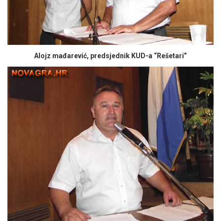
Alojz mađarević, predsjednik KUD-a “Rešetari”