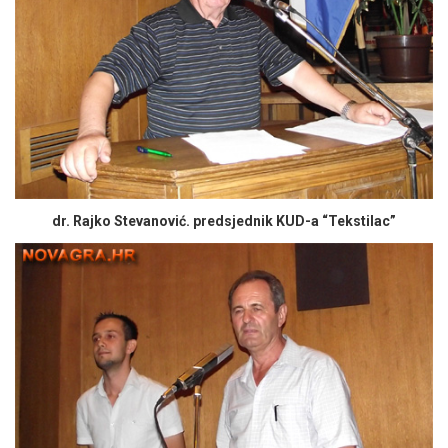
dr. Rajko Stevanović. predsjednik KUD-a “Tekstilac”