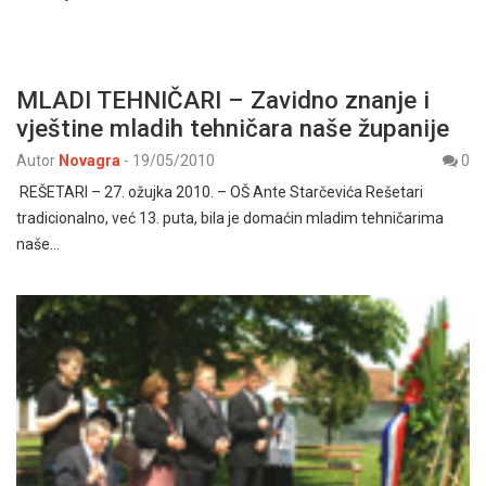
MLADI TEHNIČARI – Zavidno znanje i
vještine mladih tehničara naše županije
Autor
Novagra
-
19/05/2010
0
REŠETARI – 27. ožujka 2010. – OŠ Ante Starčevića Rešetari
tradicionalno, već 13. puta, bila je domaćin mladim tehničarima
naše…