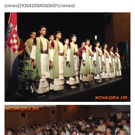
{vimeo}29264200|450|360|1{/vimeo}