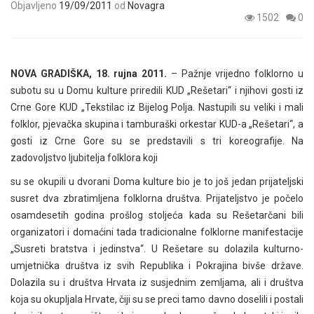
Objavljeno
19/09/2011
od
Novagra
1502
0
NOVA GRADIŠKA, 18. rujna 2011.
– Pažnje vrijedno folklorno u
subotu su u Domu kulture priredili KUD „Rešetari“ i njihovi gosti iz
Crne Gore KUD „Tekstilac iz Bijelog Polja. Nastupili su veliki i mali
folklor, pjevačka skupina i tamburaški orkestar KUD-a „Rešetari“, a
gosti iz Crne Gore su se predstavili s tri koreografije. Na
zadovoljstvo ljubitelja folklora koji
su se okupili u dvorani Doma kulture bio je to još jedan prijateljski
susret dva zbratimljena folklorna društva. Prijateljstvo je počelo
osamdesetih godina prošlog stoljeća kada su Rešetarčani bili
organizatori i domaćini tada tradicionalne folklorne manifestacije
„Susreti bratstva i jedinstva“. U Rešetare su dolazila kulturno-
umjetnička društva iz svih Republika i Pokrajina bivše države.
Dolazila su i društva Hrvata iz susjednim zemljama, ali i društva
koja su okupljala Hrvate, čiji su se preci tamo davno doselili i postali