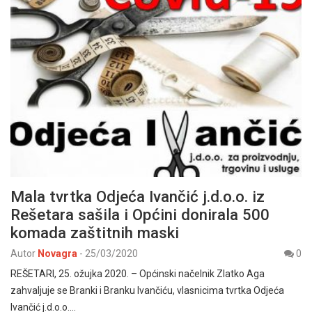
Mala tvrtka Odjeća Ivančić j.d.o.o. iz
Rešetara sašila i Općini donirala 500
komada zaštitnih maski
Autor
Novagra
-
25/03/2020
0
REŠETARI, 25. ožujka 2020. – Općinski načelnik Zlatko Aga
zahvaljuje se Branki i Branku Ivančiću, vlasnicima tvrtka Odjeća
Ivančić j.d.o.o.…