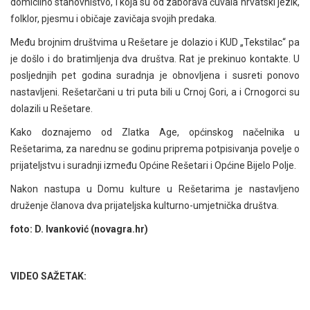
domicilno stanovništvo, i koja su od zaborava čuvala hrvatski jezik,
folklor, pjesmu i običaje zavičaja svojih predaka.
Među brojnim društvima u Rešetare je dolazio i KUD „Tekstilac“ pa
je došlo i do bratimljenja dva društva. Rat je prekinuo kontakte. U
posljednjih pet godina suradnja je obnovljena i susreti ponovo
nastavljeni. Rešetarčani u tri puta bili u Crnoj Gori, a i Crnogorci su
dolazili u Rešetare.
Kako doznajemo od Zlatka Age, općinskog načelnika u
Rešetarima, za narednu se godinu priprema potpisivanja povelje o
prijateljstvu i suradnji između Općine Rešetari i Općine Bijelo Polje.
Nakon nastupa u Domu kulture u Rešetarima je nastavljeno
druženje članova dva prijateljska kulturno-umjetnička društva.
foto: D. Ivanković (novagra.hr)
VIDEO SAŽETAK: