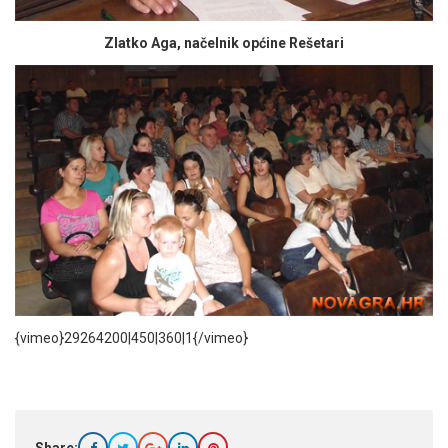
Zlatko Aga, načelnik općine Rešetari
{vimeo}29264200|450|360|1{/vimeo}