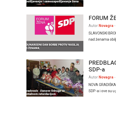
FORUM ŽE
Autor
Novagra
-
SLAVONSKI BROD,
nad ženama obil
PREDBLA
SDP-a
Autor
Novagra
-
NOVA GRADIŠKA, 
SDP-a i ove su u