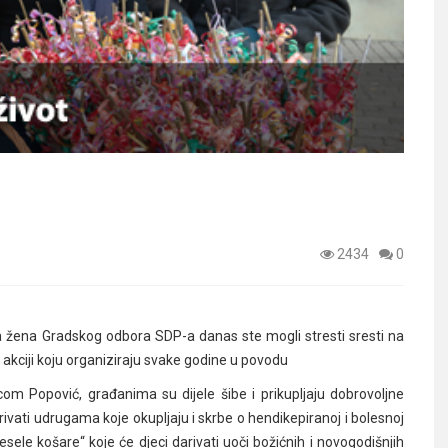
2434
0
 žena Gradskog odbora SDP-a danas ste mogli stresti sresti na
 akciji koju organiziraju svake godine u povodu
om Popović, građanima su dijele šibe i prikupljaju dobrovoljne
rivati udrugama koje okupljaju i skrbe o hendikepiranoj i bolesnoj
vesele košare“ koje će djeci darivati uoči božićnih i novogodišnjih