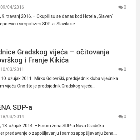
09/04/2016
0
. travanj 2016. – Okupili su se danas kod Hotela „Slaven“
poevici i simpatizeri SDP-a. Slavila se…
dnice Gradskog vijeća – očitovanja
vrškog i Franje Kikića
10/03/2011
0
. ožujak 2011. Mirko Golovrški, predsjednik kluba vijećnika
 vijeću Ono što je predsjednik Gradskog vijeća…
NA SDP-a
18/03/2014
0
18. ožujak 2014. – Forum žena SDP-a Nova Gradiška
učer predavanje o zapošljavanju i samozapopšljavanju žena.…