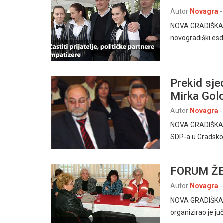
Autor
Novagra
-
NOVA GRADIŠKA, 9
novogradiški esde
Prekid sje
Mirka Golo
Autor
Novagra
-
NOVA GRADIŠKA 10
SDP-a u Gradskom
FORUM ŽE
Autor
Novagra
-
NOVA GRADIŠKA, 
organizirao je j