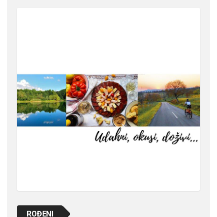
ROĐENI