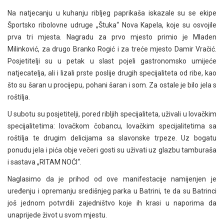
Na natjecanju u kuhanju ribljeg paprikaša iskazale su se ekipe
Športsko ribolovne udruge „Štuka“ Nova Kapela, koje su osvojile
prva tri mjesta. Nagradu za prvo mjesto primio je Mladen
Milinković, za drugo Branko Rogić i za treće mjesto Damir Vračić.
Posjetitelji su u petak u slast pojeli gastronomsko umijeće
natjecatelja, ali i lizali prste poslije drugih specijaliteta od ribe, kao
što su šaran u procijepu, pohani šaran i som. Za ostale je bilo jela s
roštilja.
U subotu su posjetitelji, pored ribljih specijaliteta, uživali u lovačkim
specijalitetima: lovačkom čobancu, lovačkim specijalitetima sa
roštilja te drugim delicijama sa slavonske trpeze. Uz bogatu
ponudu jela i pića obje večeri gosti su uživati uz glazbu tamburaša
i sastava „RITAM NOĆI“.
Naglasimo da je prihod od ove manifestacije namijenjen je
uređenju i opremanju središnjeg parka u Batrini, te da su Batrinci
još jednom potvrdili zajedništvo koje ih krasi u naporima da
unaprijede život u svom mjestu.