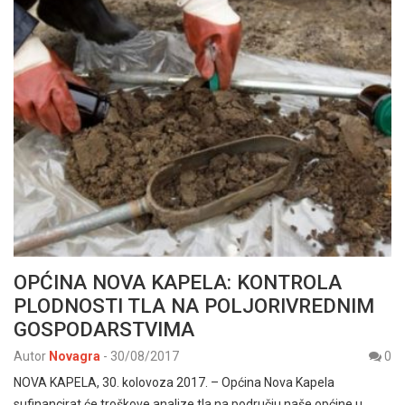
OPĆINA NOVA KAPELA: KONTROLA
PLODNOSTI TLA NA POLJORIVREDNIM
GOSPODARSTVIMA
Autor
Novagra
-
30/08/2017
0
NOVA KAPELA, 30. kolovoza 2017. – Općina Nova Kapela
sufinancirat će troškove analize tla na području naše općine u