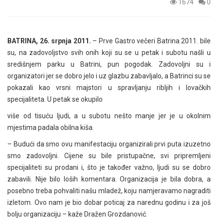
1674
0
BATRINA, 26. srpnja 2011.
– Prve Gastro večeri Batrina 2011. bile
su, na zadovoljstvo svih onih koji su se u petak i subotu našli u
središnjem parku u Batrini, pun pogodak. Zadovoljni su i
organizatori jer se dobro jelo i uz glazbu zabavljalo, a Batrinci su se
pokazali kao vrsni majstori u spravljanju ribljih i lovačkih
specijaliteta. U petak se okupilo
više od tisuću ljudi, a u subotu nešto manje jer je u okolnim
mjestima padala obilna kiša.
– Budući da smo ovu manifestaciju organizirali prvi puta izuzetno
smo zadovoljni. Cijene su bile pristupačne, svi pripremljeni
specijaliteti su prodani i, što je također važno, ljudi su se dobro
zabavili. Nije bilo loših komentara. Organizacija je bila dobra, a
posebno treba pohvaliti našu mladež, koju namjeravamo nagraditi
izletom. Ovo nam je bio dobar poticaj za narednu godinu i za još
bolju organizaciju – kaže Dražen Grozdanović.