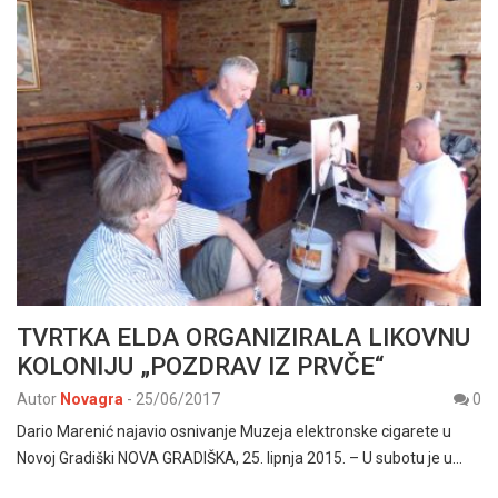
TVRTKA ELDA ORGANIZIRALA LIKOVNU
KOLONIJU „POZDRAV IZ PRVČE“
Autor
Novagra
-
25/06/2017
0
Dario Marenić najavio osnivanje Muzeja elektronske cigarete u
Novoj Gradiški NOVA GRADIŠKA, 25. lipnja 2015. – U subotu je u…