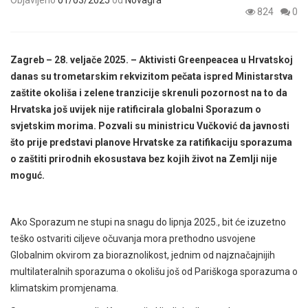
Objavljeno
01/03/2025
od
Novagra
824
0
Zagreb – 28. veljače 2025. – Aktivisti Greenpeacea u Hrvatskoj
danas su trometarskim rekvizitom pečata ispred Ministarstva
zaštite okoliša i zelene tranzicije skrenuli pozornost na to da
Hrvatska još uvijek nije ratificirala globalni Sporazum o
svjetskim morima. Pozvali su ministricu Vučković da javnosti
što prije predstavi planove Hrvatske za ratifikaciju sporazuma
o zaštiti prirodnih ekosustava bez kojih život na Zemlji nije
moguć.
Ako Sporazum ne stupi na snagu do lipnja 2025., bit će izuzetno
teško ostvariti ciljeve očuvanja mora prethodno usvojene
Globalnim okvirom za bioraznolikost, jednim od najznačajnijih
multilateralnih sporazuma o okolišu još od Pariškoga sporazuma o
klimatskim promjenama.