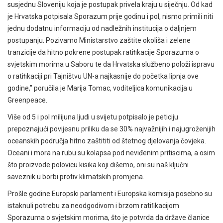
susjednu Sloveniju koja je postupak privela kraju u siječnju. Od kad
je Hrvatska potpisala Sporazum prije godinu i pol, nismo primili niti
jednu dodatnu informaciju od nadležnih institucija o daljnjem
postupanju. Pozivamo Ministarstvo zaštite okoliša i zelene
tranzicije da hitno pokrene postupak ratiﬁkacije Sporazuma o
svjetskim morima u Saboru te da Hrvatska službeno položi ispravu
o ratiﬁkaciji pri Tajništvu UN-a najkasnije do početka lipnja ove
godine,” poručila je Marija Tomac, voditeljica komunikacija u
Greenpeace.
Više od 5 i pol milijuna ljudi u svijetu potpisalo je peticiju
prepoznajući povijesnu priliku da se 30% najvažnijih i najugroženijih
oceanskih područja hitno zaštititi od štetnog djelovanja čovjeka.
Oceani i mora na rubu su kolapsa pod neviđenim pritiscima, a osim
što proizvode polovicu kisika koji dišemo, oni su naš ključni
saveznik u borbi protiv klimatskih promjena.
Prošle godine Europski parlament i Europska komisija posebno su
istaknuli potrebu za neodgodivom i brzom ratiﬁkacijom
Sporazuma o svjetskim morima, što je potvrda da države članice