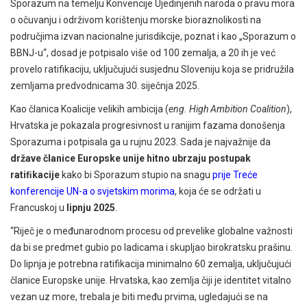
Sporazum na temelju Konvencije Ujedinjenih naroda o pravu mora
o očuvanju i održivom korištenju morske bioraznolikosti na
područjima izvan nacionalne jurisdikcije, poznat i kao „Sporazum o
BBNJ-u“, dosad je potpisalo više od 100 zemalja, a 20 ih je već
provelo ratifikaciju, uključujući susjednu Sloveniju koja se pridružila
zemljama predvodnicama 30. siječnja 2025.
Kao članica Koalicije velikih ambicija (
eng. High Ambition Coalition
),
Hrvatska je pokazala progresivnost u ranijim fazama donošenja
Sporazuma i potpisala ga u rujnu 2023. Sada je najvažnije da
države članice Europske unije hitno ubrzaju postupak
ratiﬁkacije
kako bi Sporazum stupio na snagu
prije Treće
konferencije UN-a o svjetskim morima
, koja će se održati u
Francuskoj u
lipnju 2025
.
“Riječ je o međunarodnom procesu od prevelike globalne važnosti
da bi se predmet gubio po ladicama i skupljao birokratsku prašinu.
Do lipnja je potrebna ratifikacija minimalno 60 zemalja, uključujući
članice Europske unije. Hrvatska, kao zemlja čiji je identitet vitalno
vezan uz more, trebala je biti među prvima, ugledajući se na