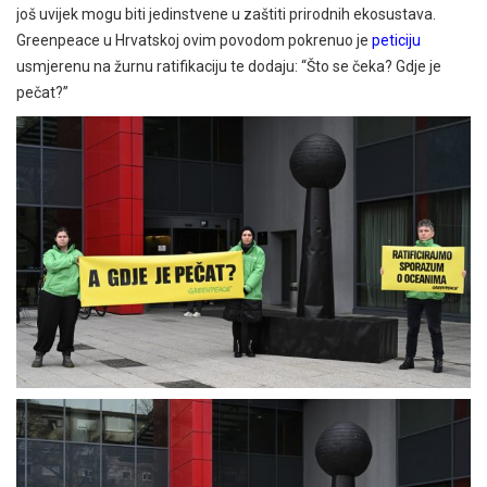
još uvijek mogu biti jedinstvene u zaštiti prirodnih ekosustava.
Greenpeace u Hrvatskoj ovim povodom pokrenuo je
peticiju
usmjerenu na žurnu ratifikaciju te dodaju: “Što se čeka? Gdje je
pečat?”