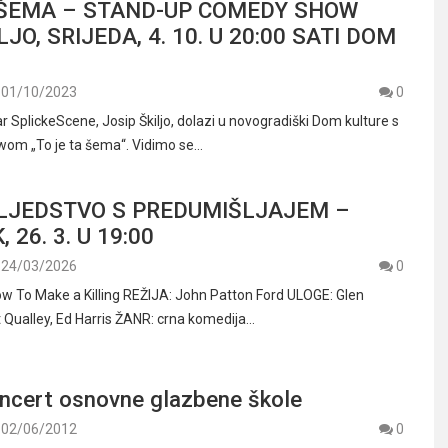
 ŠEMA – STAND-UP COMEDY SHOW
LJO, SRIJEDA, 4. 10. U 20:00 SATI DOM
01/10/2023
0
 SplickeScene, Josip Škiljo, dolazi u novogradiški Dom kulture s
wom „To je ta šema“. Vidimo se…
SLJEDSTVO S PREDUMIŠLJAJEM –
 26. 3. U 19:00
24/03/2026
0
 To Make a Killing REŽIJA: John Patton Ford ULOGE: Glen
 Qualley, Ed Harris ŽANR: crna komedija…
oncert osnovne glazbene škole
02/06/2012
0