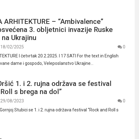
A ARHITEKTURE – “Ambivalence”
svećena 3. obljetnici invazije Ruske
 na Ukrajinu
18/02/2025
0
KTURE I četvrtak 20.2.2025. I 17 SATI For the text in English
ovane dame i gospodo, Veleposlanstvo Ukrajine…
ršić 1. i 2. rujna održava se festival
Roll s brega na dol”
29/08/2023
0
ornjoj Stubici se 1. i 2. rujna održava festival “Rock and Roll s