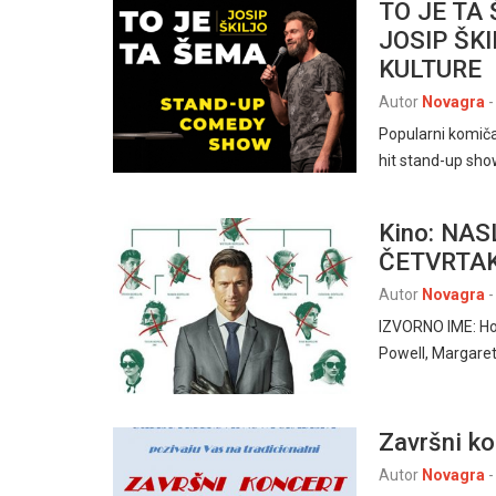
TO JE TA
JOSIP ŠKI
KULTURE
Autor
Novagra
-
Popularni komičar
hit stand-up sho
Kino: NA
ČETVRTAK,
Autor
Novagra
-
IZVORNO IME: How
Powell, Margaret
Završni k
Autor
Novagra
-