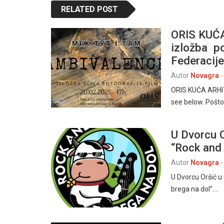
RELATED POST
ORIS KUĆ
izložba po
Federacije
Autor
Novagra
-
ORIS KUĆA ARHITE
see below. Pošt
U Dvorcu O
“Rock and 
Autor
Novagra
-
U Dvorcu Oršić u G
brega na dol”.…