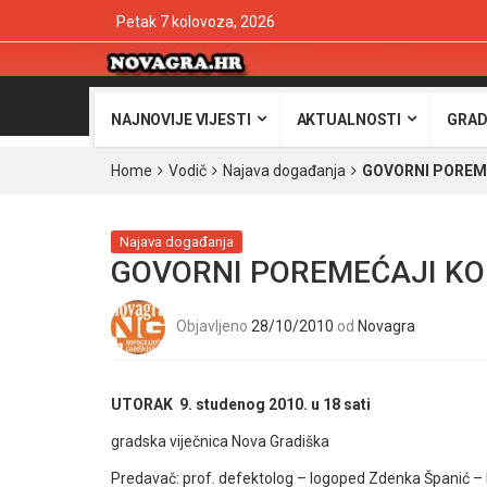
Petak 7 kolovoza, 2026
NAJNOVIJE VIJESTI
AKTUALNOSTI
GRAD
Home
Vodič
Najava događanja
GOVORNI POREME
Najava događanja
GOVORNI POREMEĆAJI KOD
Objavljeno
28/10/2010
od
Novagra
UTORAK 9. studenog 2010. u 18 sati
gradska viječnica Nova Gradiška
Predavač: prof. defektolog – logoped Zdenka Španić –