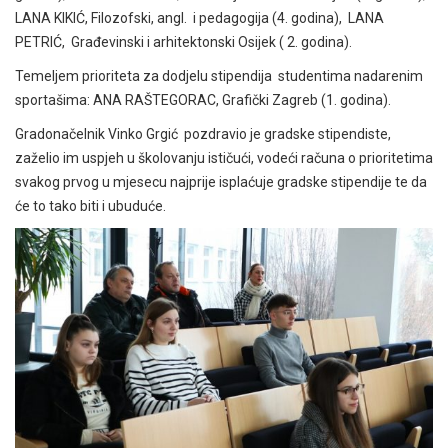
LANA KIKIĆ, Filozofski, angl. i pedagogija (4. godina), LANA
PETRIĆ, Građevinski i arhitektonski Osijek ( 2. godina).
Temeljem prioriteta za dodjelu stipendija studentima nadarenim
sportašima: ANA RAŠTEGORAC, Grafički Zagreb (1. godina).
Gradonačelnik Vinko Grgić pozdravio je gradske stipendiste,
zaželio im uspjeh u školovanju ističući, vodeći računa o prioritetima
svakog prvog u mjesecu najprije isplaćuje gradske stipendije te da
će to tako biti i ubuduće.