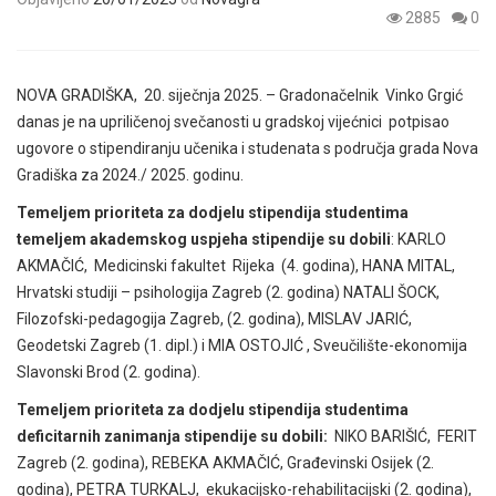
2885
0
NOVA GRADIŠKA, 20. siječnja 2025. – Gradonačelnik Vinko Grgić
danas je na upriličenoj svečanosti u gradskoj vijećnici potpisao
ugovore o stipendiranju učenika i studenata s područja grada Nova
Gradiška za 2024./ 2025. godinu.
Temeljem prioriteta za dodjelu stipendija studentima
temeljem akademskog uspjeha stipendije su dobili
: KARLO
AKMAČIĆ, Medicinski fakultet Rijeka (4. godina), HANA MITAL,
Hrvatski studiji – psihologija Zagreb (2. godina) NATALI ŠOCK,
Filozofski-pedagogija Zagreb, (2. godina), MISLAV JARIĆ,
Geodetski Zagreb (1. dipl.) i MIA OSTOJIĆ , Sveučilište-ekonomija
Slavonski Brod (2. godina).
Temeljem prioriteta za dodjelu stipendija studentima
deficitarnih zanimanja stipendije su dobili:
NIKO BARIŠIĆ, FERIT
Zagreb
(2. godina),
REBEKA AKMAČIĆ, Građevinski Osijek (2.
godina), PETRA TURKALJ, ekukacijsko-rehabilitacijski (2. godina),