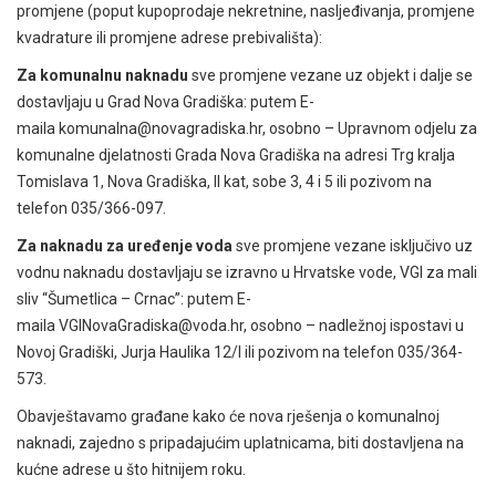
promjene (poput kupoprodaje nekretnine, nasljeđivanja, promjene
kvadrature ili promjene adrese prebivališta):
Za komunalnu naknadu
sve promjene vezane uz objekt i dalje se
dostavljaju u Grad Nova Gradiška: putem E-
maila komunalna@novagradiska.hr, osobno – Upravnom odjelu za
komunalne djelatnosti Grada Nova Gradiška na adresi Trg kralja
Tomislava 1, Nova Gradiška, II kat, sobe 3, 4 i 5 ili pozivom na
telefon 035/366-097.
Za naknadu za uređenje voda
sve promjene vezane isključivo uz
vodnu naknadu dostavljaju se izravno u Hrvatske vode, VGI za mali
sliv “Šumetlica – Crnac”: putem E-
maila VGINovaGradiska@voda.hr, osobno – nadležnoj ispostavi u
Novoj Gradiški, Jurja Haulika 12/I ili pozivom na telefon 035/364-
573.
Obavještavamo građane kako će nova rješenja o komunalnoj
naknadi, zajedno s pripadajućim uplatnicama, biti dostavljena na
kućne adrese u što hitnijem roku.