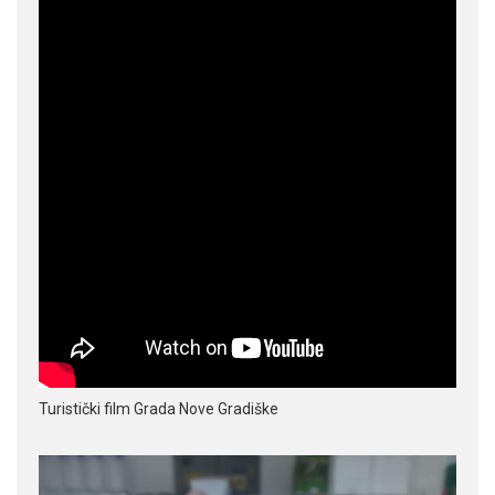
Turistički film Grada Nove Gradiške