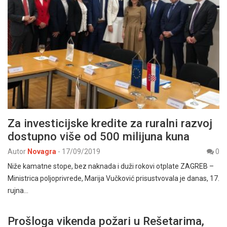
Za investicijske kredite za ruralni razvoj
dostupno više od 500 milijuna kuna
Autor
Novagra
-
17/09/2019
0
Niže kamatne stope, bez naknada i duži rokovi otplate ZAGREB –
Ministrica poljoprivrede, Marija Vučković prisustvovala je danas, 17.
rujna…
Prošloga vikenda požari u Rešetarima,